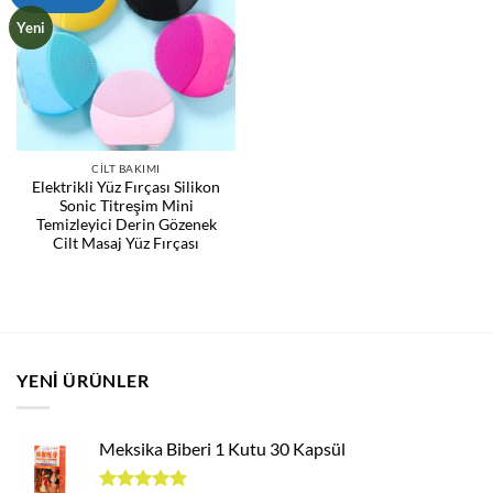
Yeni
CILT BAKIMI
Elektrikli Yüz Fırçası Silikon
Sonic Titreşim Mini
Temizleyici Derin Gözenek
Cilt Masaj Yüz Fırçası
YENI ÜRÜNLER
Meksika Biberi 1 Kutu 30 Kapsül