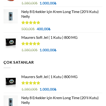
5 üzerinden
Orijinal
Şu
1.380,00
₺
1.000,00
₺
4.94
oy
fiyat:
andaki
aldı
Nely 8 Erkekler için Krem Long Time (20'li Kutu)
1.380,00₺.
fiyat:
Nelly
1.000,00₺.
5 üzerinden
Orijinal
Şu
500,00
₺
400,00
₺
4.88
oy
fiyat:
andaki
aldı
Maurers Soft Jel ( 1 Kutu ) 800 MG
500,00₺.
fiyat:
400,00₺.
5 üzerinden
Orijinal
Şu
1.380,00
₺
1.000,00
₺
4.95
oy
fiyat:
andaki
aldı
1.380,00₺.
fiyat:
ÇOK SATANLAR
1.000,00₺.
Maurers Soft Jel ( 1 Kutu ) 800 MG
5 üzerinden
Orijinal
Şu
1.380,00
₺
1.000,00
₺
4.95
oy
fiyat:
andaki
aldı
Nely 8 Erkekler için Krem Long Time (20'li Kutu)
1.380,00₺.
fiyat:
Nelly
1.000,00₺.