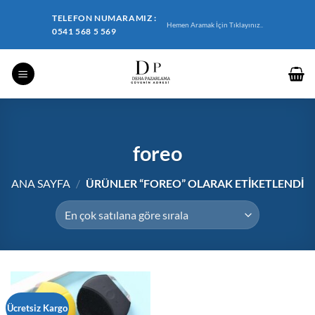
İçeriğe
TELEFON NUMARAMIZ :
atla
Hemen Aramak İçin Tıklayınız..
0541 568 5 569
foreo
ANA SAYFA
/
ÜRÜNLER “FOREO” OLARAK ETIKETLENDI
Ücretsiz Kargo