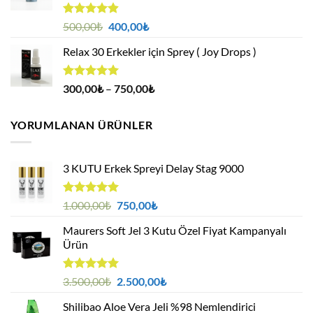
5 üzerinden
Orijinal
Şu
500,00
₺
400,00
₺
4.88
oy
fiyat:
andaki
aldı
Relax 30 Erkekler için Sprey ( Joy Drops )
500,00₺.
fiyat:
400,00₺.
5 üzerinden
Fiyat
300,00
₺
–
750,00
₺
4.94
oy
aralığı:
aldı
300,00₺
YORUMLANAN ÜRÜNLER
-
750,00₺
3 KUTU Erkek Spreyi Delay Stag 9000
5 üzerinden
Orijinal
Şu
1.000,00
₺
750,00
₺
5.00
oy
fiyat:
andaki
aldı
Maurers Soft Jel 3 Kutu Özel Fiyat Kampanyalı
1.000,00₺.
fiyat:
Ürün
750,00₺.
5 üzerinden
Orijinal
Şu
3.500,00
₺
2.500,00
₺
5.00
oy
fiyat:
andaki
aldı
Shilibao Aloe Vera Jeli %98 Nemlendirici
3.500,00₺.
fiyat: