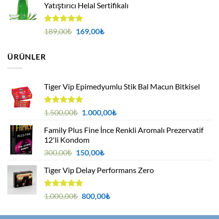
Yatıştırıcı Helal Sertifikalı
2.500,00₺.
5 üzerinden
Orijinal
Şu
189,00
₺
169,00
₺
5.00
oy
fiyat:
andaki
aldı
189,00₺.
fiyat:
ÜRÜNLER
169,00₺.
Tiger Vip Epimedyumlu Stik Bal Macun Bitkisel
5
Orijinal
Şu
1.500,00
₺
1.000,00
₺
üzerinden
fiyat:
andaki
4.75
oy
Family Plus Fine İnce Renkli Aromalı Prezervatif
1.500,00₺.
fiyat:
aldı
12'li Kondom
1.000,00₺.
Orijinal
Şu
300,00
₺
150,00
₺
fiyat:
andaki
Tiger Vip Delay Performans Zero
300,00₺.
fiyat:
150,00₺.
5 üzerinden
Orijinal
Şu
1.000,00
₺
800,00
₺
5.00
oy
fiyat:
andaki
aldı
1.000,00₺.
fiyat: