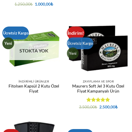
5 üzerinden
Orijinal
Şu
5 üzerinden
1.250,00
₺
1.000,00
₺
fiyat:
andaki
5
oy aldı
5
oy aldı
1.250,00₺.
fiyat:
1.000,00₺.
İndirim!
Ücretsiz Kargo
Yeni
Ücretsiz Kargo
STOKTA YOK
Yeni
İNDIRIMLI ÜRÜNLER
ZAYIFLAMA VE SPOR
Fitolsen Kapsül 2 Kutu Özel
Maurers Soft Jel 3 Kutu Özel
Fiyat
Fiyat Kampanyalı Ürün
5 üzerinden
Orijinal
Şu
3.500,00
₺
2.500,00
₺
fiyat:
andaki
5
oy aldı
3.500,00₺.
fiyat:
2.500,0