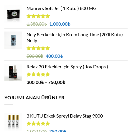
Maurers Soft Jel ( 1 Kutu ) 800 MG
5 üzerinden
Orijinal
Şu
1.380,00
₺
1.000,00
₺
4.95
oy
fiyat:
andaki
aldı
Nely 8 Erkekler için Krem Long Time (20'li Kutu)
1.380,00₺.
fiyat:
Nelly
1.000,00₺.
5 üzerinden
Orijinal
Şu
500,00
₺
400,00
₺
4.88
oy
fiyat:
andaki
aldı
Relax 30 Erkekler için Sprey ( Joy Drops )
500,00₺.
fiyat:
400,00₺.
5 üzerinden
Fiyat
300,00
₺
–
750,00
₺
4.94
oy
aralığı:
aldı
300,00₺
YORUMLANAN ÜRÜNLER
-
750,00₺
3 KUTU Erkek Spreyi Delay Stag 9000
5 üzerinden
Orijinal
Şu
1.000,00
₺
750,00
₺