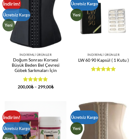
İndirim!
Ücretsiz Kargo
Ücretsiz Kargo
Yeni
Yeni
İNDIRIMLI ÜRÜNLER
İNDIRIMLI ÜRÜNLER
Doğum Sonrası Korsesi
LW 60 90 Kapsül ( 1 Kutu )
Büyük Beden Bel Çevresi
Göbek Sarkmaları İçin
5 üzerinden
5
oy aldı
5 üzerinden
Fiyat
200,00
₺
–
299,00
₺
aralığı:
5
oy aldı
200,00₺
-
299,00₺
İndirim!
Ücretsiz Kargo
Ücretsiz Kargo
Yeni
Yeni