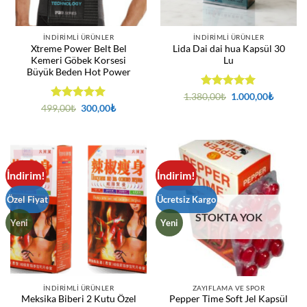
İNDIRIMLI ÜRÜNLER
İNDIRIMLI ÜRÜNLER
Xtreme Power Belt Bel
Lida Dai dai hua Kapsül 30
Kemeri Göbek Korsesi
Lu
Büyük Beden Hot Power
5 üzerinden
Orijinal
Şu
1.380,00
₺
1.000,00
₺
fiyat:
andaki
5
oy aldı
5 üzerinden
Orijinal
Şu
499,00
₺
300,00
₺
1.380,00₺.
fiyat:
fiyat:
andaki
5
oy aldı
1.000,0
499,00₺.
fiyat:
300,00₺.
İndirim!
İndirim!
Özel Fiyat
Ücretsiz Kargo
STOKTA YOK
Yeni
Yeni
İNDIRIMLI ÜRÜNLER
ZAYIFLAMA VE SPOR
Meksika Biberi 2 Kutu Özel
Pepper Time Soft Jel Kapsül