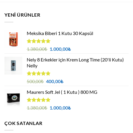
YENI ÜRÜNLER
Meksika Biberi 1 Kutu 30 Kapsül
5 üzerinden
Orijinal
Şu
1.380,00
₺
1.000,00
₺
4.94
oy
fiyat:
andaki
aldı
Nely 8 Erkekler için Krem Long Time (20'li Kutu)
1.380,00₺.
fiyat:
Nelly
1.000,00₺.
5 üzerinden
Orijinal
Şu
500,00
₺
400,00
₺
4.88
oy
fiyat:
andaki
aldı
Maurers Soft Jel ( 1 Kutu ) 800 MG
500,00₺.
fiyat:
400,00₺.
5 üzerinden
Orijinal
Şu
1.380,00
₺
1.000,00
₺
4.95
oy
fiyat:
andaki
aldı
1.380,00₺.
fiyat:
ÇOK SATANLAR
1.000,00₺.