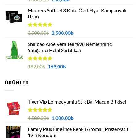
5.00
oy
fiyat:
andaki
aldı
Maurers Soft Jel 3 Kutu Özel Fiyat Kampanyalı
1.000,00₺.
fiyat:
Ürün
750,00₺.
5 üzerinden
Orijinal
Şu
3.500,00
₺
2.500,00
₺
5.00
oy
fiyat:
andaki
aldı
Shilibao Aloe Vera Jeli %98 Nemlendirici
3.500,00₺.
fiyat:
Yatıştırıcı Helal Sertifikalı
2.500,00₺.
5 üzerinden
Orijinal
Şu
189,00
₺
169,00
₺
5.00
oy
fiyat:
andaki
aldı
189,00₺.
fiyat:
ÜRÜNLER
169,00₺.
Tiger Vip Epimedyumlu Stik Bal Macun Bitkisel
5
Orijinal
Şu
1.500,00
₺
1.000,00
₺
üzerinden
fiyat:
andaki
4.75
oy
Family Plus Fine İnce Renkli Aromalı Prezervatif
1.500,00₺.
fiyat:
aldı
12'li Kondom
1.000,00₺.