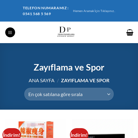
İçeriğe
TELEFON NUMARAMIZ :
atla
Hemen Aramak İçin Tıklayınız..
0541 568 5 569
Zayıflama ve Spor
ANA SAYFA
/
ZAYIFLAMA VE SPOR
İndirim!
İndirim!