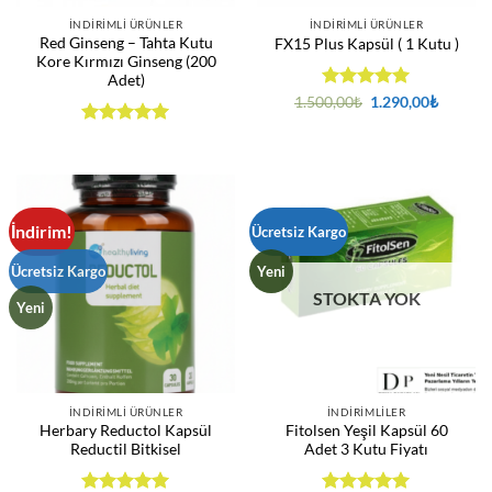
İNDIRIMLI ÜRÜNLER
İNDIRIMLI ÜRÜNLER
Red Ginseng – Tahta Kutu
FX15 Plus Kapsül ( 1 Kutu )
Kore Kırmızı Ginseng (200
Adet)
5 üzerinden
Orijinal
Şu
1.500,00
₺
1.290,00
₺
fiyat:
andaki
5
oy aldı
1.500,00₺.
fiyat:
5 üzerinden
1.290,0
5
oy aldı
İndirim!
Ücretsiz Kargo
Ücretsiz Kargo
Yeni
STOKTA YOK
Yeni
İNDIRIMLI ÜRÜNLER
İNDIRIMLILER
Herbary Reductol Kapsül
Fitolsen Yeşil Kapsül 60
Reductil Bitkisel
Adet 3 Kutu Fiyatı