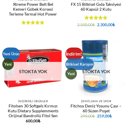
Xtreme Power Belt Bel
FX 15 Bitkisel Gıda Takviyesi
Kemeri Göbek Korsesi
60 Kapsül 2 Kutu
Terleme Termal Hot Power
5 üzerinden
Orijinal
Şu
2.500,00
₺
2.300,00
₺
fiyat:
andaki
5
oy aldı
5 üzerinden
2.500,00₺.
fiyat:
5
oy aldı
2.300,0
İndirim!
Yeni Ürün
Yeni
Bitkisel Karışım
STOKTA YOK
STOKTA YOK
Yeni
İNDIRIMLI ÜRÜNLER
ZAYIFLAMA VE SPOR
Fitolsen 30 Softgels Kırmızı
Fitchoy Deniz Yosunu Çayı –
Kutu Dietary Supplemments
60 Süzen Poşet
Orijinal Bandrollü Fitol Sen
Orijinal
Şu
299,00
₺
259,00
₺
fiyat:
andaki
600,00
₺
299,00₺.
fiyat:
259,00₺.