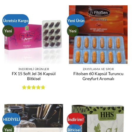
Ücretsiz Kargo
Yeni Ürün
Yeni
Yeni
İNDIRIMLI ÜRÜNLER
ZAYIFLAMA VE SPOR
FX 15 Soft Jel 36 Kapsül
Fitolsen 60 Kapsül Turuncu
Bitkisel
Greyfurt Aromalı
5
üzerinden
4.67
oy
aldı
İndirim!
HEDİYELİ
Yeni
Bitkisel