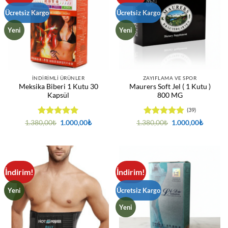
Ücretsiz Kargo
Ücretsiz Kargo
Yeni
Yeni
İNDIRIMLI ÜRÜNLER
ZAYIFLAMA VE SPOR
Meksika Biberi 1 Kutu 30
Maurers Soft Jel ( 1 Kutu )
Kapsül
800 MG
(39)
5 üzerinden
Orijinal
Şu
5 üzerinden
Orijinal
Şu
1.380,00
₺
1.000,00
₺
1.380,00
₺
1.000,00
₺
fiyat:
andaki
fiyat:
andaki
4.94
oy
4.95
oy
1.380,00₺.
fiyat:
1.380,00₺.
fiyat:
aldı
aldı
1.000,00₺.
1.000,0
İndirim!
İndirim!
Yeni
Ücretsiz Kargo
Yeni