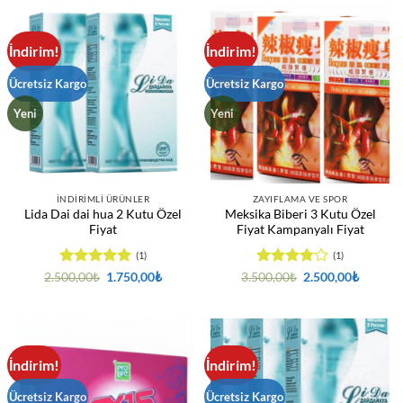
İndirim!
İndirim!
Ücretsiz Kargo
Ücretsiz Kargo
Yeni
Yeni
İNDIRIMLI ÜRÜNLER
ZAYIFLAMA VE SPOR
Lida Dai dai hua 2 Kutu Özel
Meksika Biberi 3 Kutu Özel
Fiyat
Fiyat Kampanyalı Fiyat
(1)
(1)
5 üzerinden
Orijinal
Şu
5
Orijinal
Şu
2.500,00
₺
1.750,00
₺
3.500,00
₺
2.500,00
₺
fiyat:
andaki
fiyat:
andaki
5
oy aldı
üzerinden
2.500,00₺.
fiyat:
3.500,00₺.
fiyat:
4
oy aldı
1.750,00₺.
2.500,0
İndirim!
İndirim!
Ücretsiz Kargo
Ücretsiz Kargo