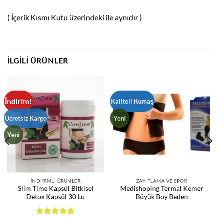
( İçerik Kısmı Kutu üzerindeki ile aynıdır )
İLGILI ÜRÜNLER
İndirim!
Kaliteli Kumaş
Ücretsiz Kargo
Yeni
Yeni
İNDIRIMLI ÜRÜNLER
ZAYIFLAMA VE SPOR
Slim Time Kapsül Bitkisel
Medishoping Termal Kemer
Detox Kapsül 30 Lu
Büyük Boy Beden