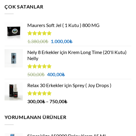
1.380,00₺.
fiyat:
ÇOK SATANLAR
1.000,00₺.
Maurers Soft Jel ( 1 Kutu ) 800 MG
5 üzerinden
Orijinal
Şu
1.380,00
₺
1.000,00
₺
4.95
oy
fiyat:
andaki
aldı
Nely 8 Erkekler için Krem Long Time (20'li Kutu)
1.380,00₺.
fiyat:
Nelly
1.000,00₺.
5 üzerinden
Orijinal
Şu
500,00
₺
400,00
₺
4.88
oy
fiyat:
andaki
aldı
Relax 30 Erkekler için Sprey ( Joy Drops )
500,00₺.
fiyat:
400,00₺.
5 üzerinden
Fiyat
300,00
₺
–
750,00
₺
4.94
oy
aralığı:
aldı
300,00₺
YORUMLANAN ÜRÜNLER
-
750,00₺
Süper Viga 150000 Delay Krem 15 ML