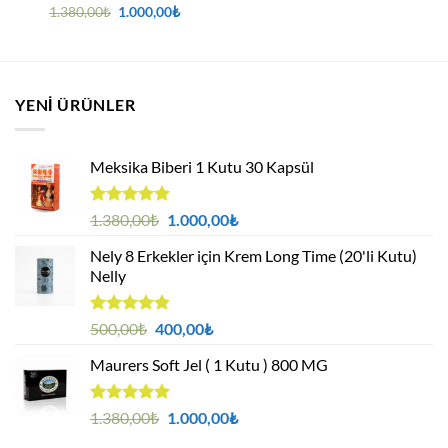
5 üzerinden
Orijinal
Şu
1.380,00
₺
1.000,00
₺
i
fiyat:
andaki
5
oy aldı
1.380,00₺.
fiyat:
00₺.
1.000,00₺.
YENI ÜRÜNLER
Meksika Biberi 1 Kutu 30 Kapsül
5 üzerinden
Orijinal
Şu
1.380,00
₺
1.000,00
₺
4.94
oy
fiyat:
andaki
aldı
Nely 8 Erkekler için Krem Long Time (20'li Kutu)
1.380,00₺.
fiyat:
Nelly
1.000,00₺.
5 üzerinden
Orijinal
Şu
500,00
₺
400,00
₺
4.88
oy
fiyat:
andaki
aldı
Maurers Soft Jel ( 1 Kutu ) 800 MG
500,00₺.
fiyat:
400,00₺.
5 üzerinden
Orijinal
Şu
1.380,00
₺
1.000,00
₺
4.95
oy
fiyat:
andaki
aldı