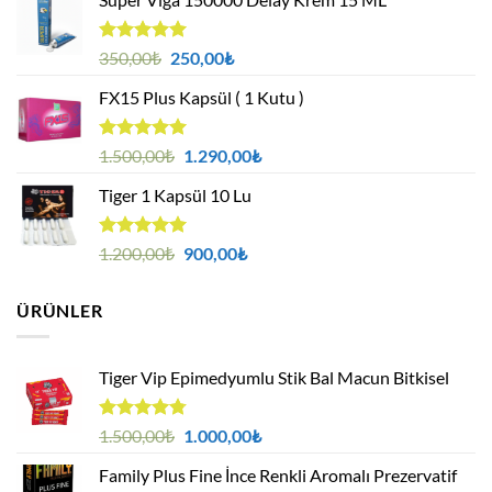
5 üzerinden
Orijinal
Şu
350,00
₺
250,00
₺
5.00
oy
fiyat:
andaki
aldı
FX15 Plus Kapsül ( 1 Kutu )
350,00₺.
fiyat:
250,00₺.
5 üzerinden
Orijinal
Şu
1.500,00
₺
1.290,00
₺
5.00
oy
fiyat:
andaki
aldı
Tiger 1 Kapsül 10 Lu
1.500,00₺.
fiyat:
1.290,00₺.
5 üzerinden
Orijinal
Şu
1.200,00
₺
900,00
₺
5.00
oy
fiyat:
andaki
aldı
1.200,00₺.
fiyat:
ÜRÜNLER
900,00₺.
Tiger Vip Epimedyumlu Stik Bal Macun Bitkisel
5
Orijinal
Şu
1.500,00
₺
1.000,00
₺
üzerinden
fiyat:
andaki
4.75
oy
Family Plus Fine İnce Renkli Aromalı Prezervatif
1.500,00₺.
fiyat:
aldı