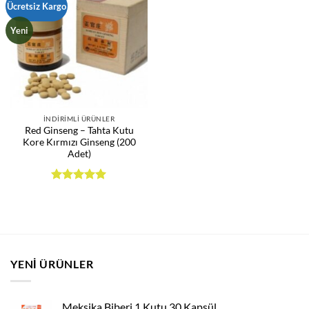
Ücretsiz Kargo
Yeni
İNDIRIMLI ÜRÜNLER
Red Ginseng – Tahta Kutu
Kore Kırmızı Ginseng (200
Adet)
5 üzerinden
5
oy aldı
YENI ÜRÜNLER
Meksika Biberi 1 Kutu 30 Kapsül