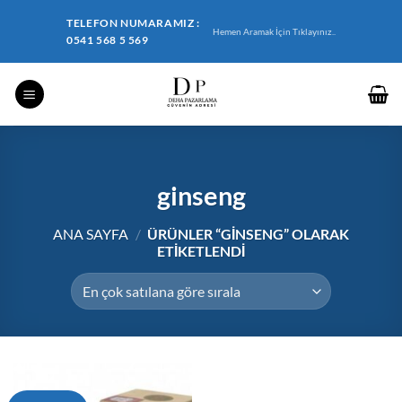
İçeriğe
TELEFON NUMARAMIZ :
atla
Hemen Aramak İçin Tıklayınız..
0541 568 5 569
ginseng
ANA SAYFA
/
ÜRÜNLER “GINSENG” OLARAK
ETIKETLENDI