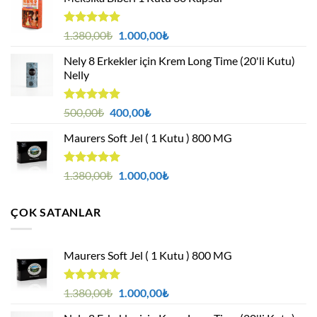
5 üzerinden
Orijinal
Şu
1.380,00
₺
1.000,00
₺
4.94
oy
fiyat:
andaki
aldı
Nely 8 Erkekler için Krem Long Time (20'li Kutu)
1.380,00₺.
fiyat:
Nelly
1.000,00₺.
5 üzerinden
Orijinal
Şu
500,00
₺
400,00
₺
4.88
oy
fiyat:
andaki
aldı
Maurers Soft Jel ( 1 Kutu ) 800 MG
500,00₺.
fiyat:
400,00₺.
5 üzerinden
Orijinal
Şu
1.380,00
₺
1.000,00
₺
4.95
oy
fiyat:
andaki
aldı
1.380,00₺.
fiyat:
ÇOK SATANLAR
1.000,00₺.
Maurers Soft Jel ( 1 Kutu ) 800 MG
5 üzerinden
Orijinal
Şu
1.380,00
₺
1.000,00
₺
4.95
oy
fiyat:
andaki
aldı