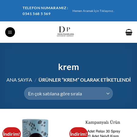
İçeriğe
TELEFON NUMARAMIZ :
atla
Hemen Aramak İçin Tıklayınız..
0541 568 5 569
krem
ANA SAYFA
/
ÜRÜNLER “KREM” OLARAK ETIKETLENDI
İndirim!
İndirim!