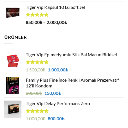
5.00
oy
fiyat:
andaki
aldı
Tiger Vip Kapsül 10 Lu Soft Jel
189,00₺.
fiyat:
169,00₺.
5 üzerinden
Fiyat
850,00
₺
–
2.000,00
₺
5.00
oy
aralığı:
aldı
850,00₺
ÜRÜNLER
-
2.000,00₺
Tiger Vip Epimedyumlu Stik Bal Macun Bitkisel
5
Orijinal
Şu
1.500,00
₺
1.000,00
₺
üzerinden
fiyat:
andaki
4.75
oy
Family Plus Fine İnce Renkli Aromalı Prezervatif
1.500,00₺.
fiyat:
aldı
12'li Kondom
1.000,00₺.
Orijinal
Şu
300,00
₺
150,00
₺
fiyat:
andaki
Tiger Vip Delay Performans Zero
300,00₺.
fiyat:
150,00₺.
5 üzerinden
Orijinal
Şu
1.000,00
₺
800,00
₺
5.00
oy
fiyat:
andaki
aldı