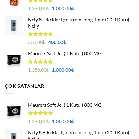
5 üzerinden
Orijinal
Şu
1.380,00
₺
1.000,00
₺
4.94
oy
fiyat:
andaki
aldı
Nely 8 Erkekler için Krem Long Time (20'li Kutu)
1.380,00₺.
fiyat:
Nelly
1.000,00₺.
5 üzerinden
Orijinal
Şu
500,00
₺
400,00
₺
4.88
oy
fiyat:
andaki
aldı
Maurers Soft Jel ( 1 Kutu ) 800 MG
500,00₺.
fiyat:
400,00₺.
5 üzerinden
Orijinal
Şu
1.380,00
₺
1.000,00
₺
4.95
oy
fiyat:
andaki
aldı
1.380,00₺.
fiyat:
ÇOK SATANLAR
1.000,00₺.
Maurers Soft Jel ( 1 Kutu ) 800 MG
5 üzerinden
Orijinal
Şu
1.380,00
₺
1.000,00
₺
4.95
oy
fiyat:
andaki
aldı
Nely 8 Erkekler için Krem Long Time (20'li Kutu)
1.380,00₺.
fiyat:
Nelly