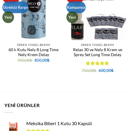
Ücretsiz Kargo
Kampanya
Yeni
Yeni
ERKEK CINSEL BAKIM
ERKEK CINSEL BAKIM
60 lı Kutu Nely 8 Long Time
Relax 30 ve Nely 8 Krem ve
Nely Krem Delay
Sprey Set Long Time Delay
Orijinal
Şu
950,00
₺
850,00
₺
fiyat:
andaki
950,00₺.
fiyat:
5 üzerinden
Orijinal
Şu
750,00
₺
600,00
₺
850,00₺.
fiyat:
andaki
5
oy aldı
750,00₺.
fiyat:
600,00₺.
YENI ÜRÜNLER
Meksika Biberi 1 Kutu 30 Kapsül