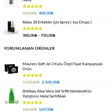
1.000,00₺.
5 üzerinden
Orijinal
Şu
500,00
₺
400,00
₺
4.88
oy
fiyat:
andaki
aldı
Relax 30 Erkekler için Sprey ( Joy Drops )
500,00₺.
fiyat:
400,00₺.
5 üzerinden
Fiyat
300,00
₺
–
750,00
₺
4.94
oy
aralığı:
aldı
300,00₺
YORUMLANAN ÜRÜNLER
-
750,00₺
Maurers Soft Jel 3 Kutu Özel Fiyat Kampanyalı
Ürün
5 üzerinden
Orijinal
Şu
3.500,00
₺
2.500,00
₺
5.00
oy
fiyat:
andaki
aldı
Shilibao Aloe Vera Jeli %98 Nemlendirici
3.500,00₺.
fiyat:
Yatıştırıcı Helal Sertifikalı
2.500,00₺.
5 üzerinden
Orijinal
Şu
189,00
₺
169,00
₺