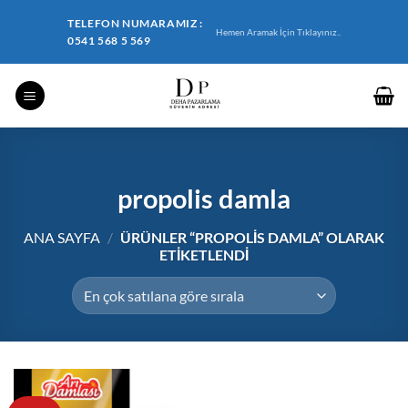
İçeriğe
TELEFON NUMARAMIZ :
atla
Hemen Aramak İçin Tıklayınız..
0541 568 5 569
propolis damla
ANA SAYFA
/
ÜRÜNLER “PROPOLIS DAMLA” OLARAK
ETIKETLENDI