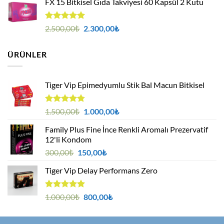
FX 15 Bitkisel Gıda Takviyesi 60 Kapsül 2 Kutu
1.200,00₺.
fiyat:
900,00₺.
5 üzerinden
Orijinal
Şu
2.500,00
₺
2.300,00
₺
5.00
oy
fiyat:
andaki
aldı
2.500,00₺.
fiyat:
ÜRÜNLER
2.300,00₺.
Tiger Vip Epimedyumlu Stik Bal Macun Bitkisel
5
Orijinal
Şu
1.500,00
₺
1.000,00
₺
üzerinden
fiyat:
andaki
4.75
oy
Family Plus Fine İnce Renkli Aromalı Prezervatif
1.500,00₺.
fiyat:
aldı
12'li Kondom
1.000,00₺.
Orijinal
Şu
300,00
₺
150,00
₺
fiyat:
andaki
Tiger Vip Delay Performans Zero
300,00₺.
fiyat:
150,00₺.
5 üzerinden
Orijinal
Şu
1.000,00
₺
800,00
₺
5.00
oy
fiyat:
andaki
aldı
1.000,00₺.
fiyat: