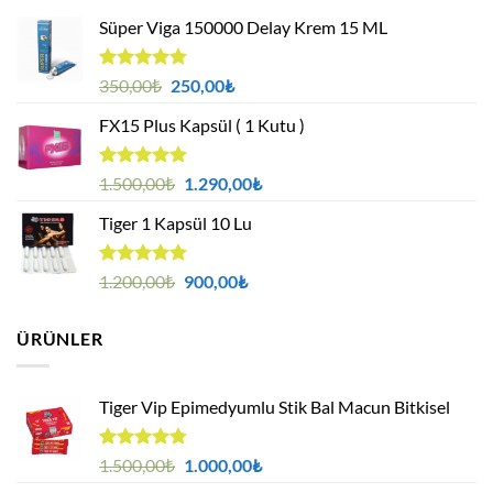
Süper Viga 150000 Delay Krem 15 ML
5 üzerinden
Orijinal
Şu
350,00
₺
250,00
₺
5.00
oy
fiyat:
andaki
aldı
FX15 Plus Kapsül ( 1 Kutu )
350,00₺.
fiyat:
250,00₺.
5 üzerinden
Orijinal
Şu
1.500,00
₺
1.290,00
₺
5.00
oy
fiyat:
andaki
aldı
Tiger 1 Kapsül 10 Lu
1.500,00₺.
fiyat:
1.290,00₺.
5 üzerinden
Orijinal
Şu
1.200,00
₺
900,00
₺
5.00
oy
fiyat:
andaki
aldı
1.200,00₺.
fiyat:
ÜRÜNLER
900,00₺.
Tiger Vip Epimedyumlu Stik Bal Macun Bitkisel
5
Orijinal
Şu
1.500,00
₺
1.000,00
₺
üzerinden
fiyat:
andaki