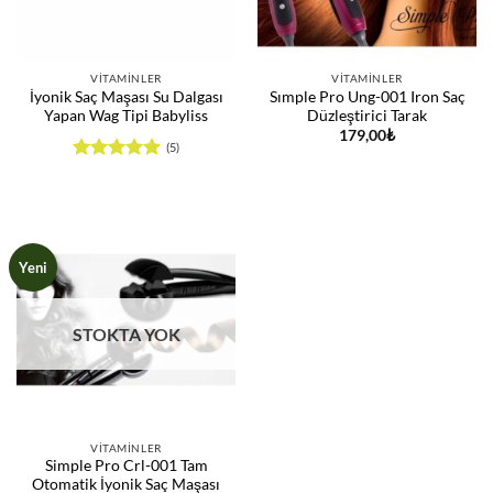
VITAMINLER
VITAMINLER
İyonik Saç Maşası Su Dalgası
Sımple Pro Ung-001 Iron Saç
Yapan Wag Tipi Babyliss
Düzleştirici Tarak
179,00
₺
(5)
5 üzerinden
5
oy aldı
Yeni
STOKTA YOK
VITAMINLER
Simple Pro Crl-001 Tam
Otomatik İyonik Saç Maşası