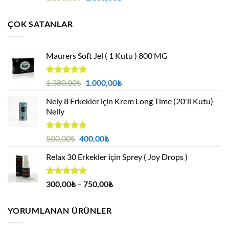
4.95
oy
fiyat:
andaki
aldı
1.380,00₺.
fiyat:
ÇOK SATANLAR
1.000,00₺.
Maurers Soft Jel ( 1 Kutu ) 800 MG
5 üzerinden
Orijinal
Şu
1.380,00
₺
1.000,00
₺
4.95
oy
fiyat:
andaki
aldı
Nely 8 Erkekler için Krem Long Time (20'li Kutu)
1.380,00₺.
fiyat:
Nelly
1.000,00₺.
5 üzerinden
Orijinal
Şu
500,00
₺
400,00
₺
4.88
oy
fiyat:
andaki
aldı
Relax 30 Erkekler için Sprey ( Joy Drops )
500,00₺.
fiyat:
400,00₺.
5 üzerinden
Fiyat
300,00
₺
–
750,00
₺
4.94
oy
aralığı:
aldı
300,00₺
YORUMLANAN ÜRÜNLER
-
750,00₺