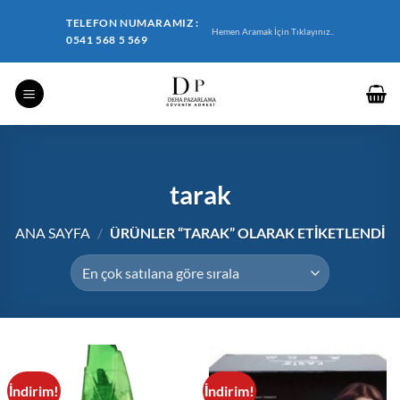
İçeriğe
TELEFON NUMARAMIZ :
atla
Hemen Aramak İçin Tıklayınız..
0541 568 5 569
tarak
ANA SAYFA
/
ÜRÜNLER “TARAK” OLARAK ETIKETLENDI
İndirim!
İndirim!