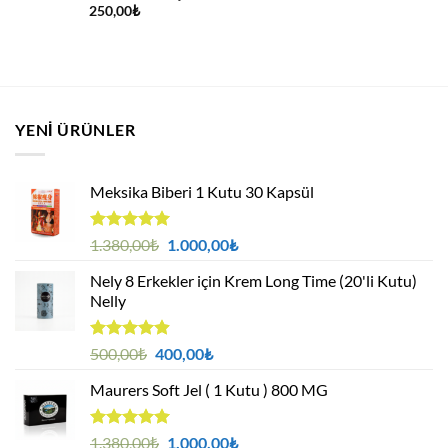
250,00
₺
YENI ÜRÜNLER
Meksika Biberi 1 Kutu 30 Kapsül
5 üzerinden
Orijinal
Şu
1.380,00
₺
1.000,00
₺
4.94
oy
fiyat:
andaki
aldı
Nely 8 Erkekler için Krem Long Time (20'li Kutu)
1.380,00₺.
fiyat:
Nelly
1.000,00₺.
5 üzerinden
Orijinal
Şu
500,00
₺
400,00
₺
4.88
oy
fiyat:
andaki
aldı
Maurers Soft Jel ( 1 Kutu ) 800 MG
500,00₺.
fiyat:
400,00₺.
5 üzerinden
Orijinal
Şu
1.380,00
₺
1.000,00
₺