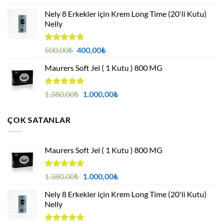
4.94
oy
fiyat:
andaki
aldı
Nely 8 Erkekler için Krem Long Time (20'li Kutu)
1.380,00₺.
fiyat:
Nelly
1.000,00₺.
5 üzerinden
Orijinal
Şu
500,00
₺
400,00
₺
4.88
oy
fiyat:
andaki
aldı
Maurers Soft Jel ( 1 Kutu ) 800 MG
500,00₺.
fiyat:
400,00₺.
5 üzerinden
Orijinal
Şu
1.380,00
₺
1.000,00
₺
4.95
oy
fiyat:
andaki
aldı
1.380,00₺.
fiyat:
ÇOK SATANLAR
1.000,00₺.
Maurers Soft Jel ( 1 Kutu ) 800 MG
5 üzerinden
Orijinal
Şu
1.380,00
₺
1.000,00
₺
4.95
oy
fiyat:
andaki
aldı
Nely 8 Erkekler için Krem Long Time (20'li Kutu)
1.380,00₺.
fiyat:
Nelly
1.000,00₺.