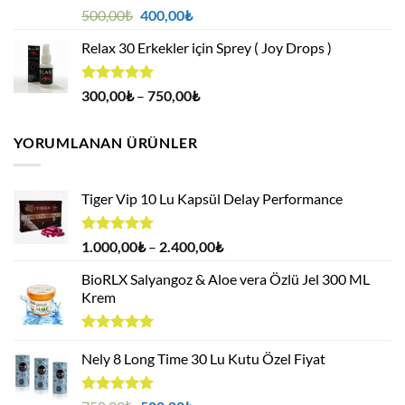
5 üzerinden
Orijinal
Şu
500,00
₺
400,00
₺
4.88
oy
fiyat:
andaki
aldı
Relax 30 Erkekler için Sprey ( Joy Drops )
500,00₺.
fiyat:
400,00₺.
5 üzerinden
Fiyat
300,00
₺
–
750,00
₺
4.94
oy
aralığı:
aldı
300,00₺
YORUMLANAN ÜRÜNLER
-
750,00₺
Tiger Vip 10 Lu Kapsül Delay Performance
5 üzerinden
Fiyat
1.000,00
₺
–
2.400,00
₺
5.00
oy
aralığı:
aldı
BioRLX Salyangoz & Aloe vera Özlü Jel 300 ML
1.000,00₺
Krem
-
2.400,00₺
5 üzerinden
5.00
Nely 8 Long Time 30 Lu Kutu Özel Fiyat
oy
aldı
5 üzerinden