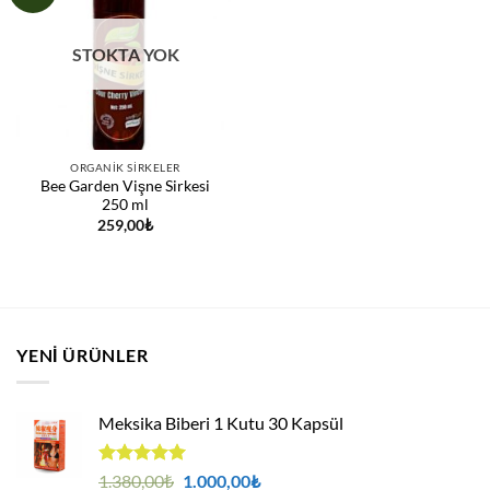
STOKTA YOK
ORGANIK SIRKELER
Bee Garden Vişne Sirkesi
250 ml
259,00
₺
YENI ÜRÜNLER
Meksika Biberi 1 Kutu 30 Kapsül
5 üzerinden
Orijinal
Şu
1.380,00
₺
1.000,00
₺