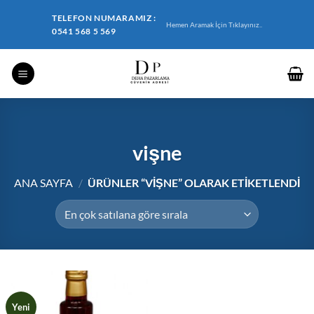
İçeriğe
TELEFON NUMARAMIZ :
atla
Hemen Aramak İçin Tıklayınız..
0541 568 5 569
vişne
ANA SAYFA
/
ÜRÜNLER “VIŞNE” OLARAK ETIKETLENDI
Yeni