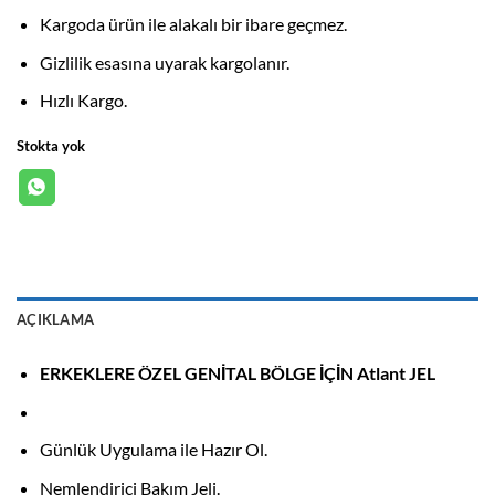
5
puan aldı
399,00₺.
Kargoda ürün ile alakalı bir ibare geçmez.
Gizlilik esasına uyarak kargolanır.
Hızlı Kargo.
Stokta yok
AÇIKLAMA
ERKEKLERE ÖZEL GENİTAL BÖLGE İÇİN Atlant JEL
Günlük Uygulama ile Hazır Ol.
Nemlendirici Bakım Jeli.