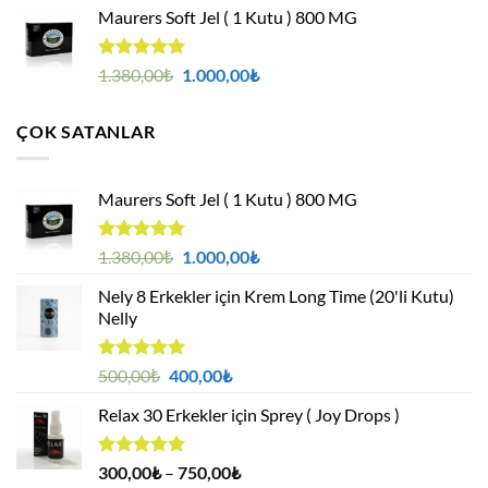
aldı
Maurers Soft Jel ( 1 Kutu ) 800 MG
500,00₺.
fiyat:
400,00₺.
5 üzerinden
Orijinal
Şu
1.380,00
₺
1.000,00
₺
4.95
oy
fiyat:
andaki
aldı
1.380,00₺.
fiyat:
ÇOK SATANLAR
1.000,00₺.
Maurers Soft Jel ( 1 Kutu ) 800 MG
5 üzerinden
Orijinal
Şu
1.380,00
₺
1.000,00
₺
4.95
oy
fiyat:
andaki
aldı
Nely 8 Erkekler için Krem Long Time (20'li Kutu)
1.380,00₺.
fiyat:
Nelly
1.000,00₺.
5 üzerinden
Orijinal
Şu
500,00
₺
400,00
₺
4.88
oy
fiyat:
andaki
aldı
Relax 30 Erkekler için Sprey ( Joy Drops )
500,00₺.
fiyat:
400,00₺.
5 üzerinden
Fiyat
300,00
₺
–
750,00
₺
4.94
oy