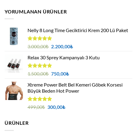
aralığı:
aldı
300,00₺
YORUMLANAN ÜRÜNLER
-
750,00₺
Nelly 8 Long Time Geciktirici Krem 200 Lü Paket
5 üzerinden
Orijinal
Şu
3.000,00
₺
2.200,00
₺
5.00
oy
fiyat:
andaki
aldı
Relax 30 Sprey Kampanyalı 3 Kutu
3.000,00₺.
fiyat:
2.200,00₺.
5 üzerinden
Orijinal
Şu
1.500,00
₺
750,00
₺
5.00
oy
fiyat:
andaki
aldı
Xtreme Power Belt Bel Kemeri Göbek Korsesi
1.500,00₺.
fiyat:
Büyük Beden Hot Power
750,00₺.
5 üzerinden
Orijinal
Şu
499,00
₺
300,00
₺
5.00
oy
fiyat:
andaki
aldı
499,00₺.
fiyat:
ÜRÜNLER
300,00₺.