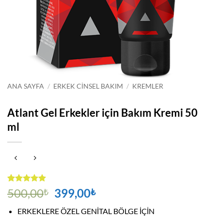
ANA SAYFA
/
ERKEK CINSEL BAKIM
/
KREMLER
Atlant Gel Erkekler için Bakım Kremi 50
ml
1
müşteri
Orijinal
Şu
500,00
399,00
₺
₺
puanına
fiyat:
andaki
dayanarak
ERKEKLERE ÖZEL GENİTAL BÖLGE İÇİN
5 üzerinden
500,00₺.
fiyat: