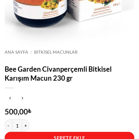
ANA SAYFA
/
BITKISEL MACUNLAR
Bee Garden Civanperçemli Bitkisel
Karışım Macun 230 gr
500,00
₺
Bee Garden Civanperçemli Bitkisel Karışım Macun 230 gr adet
SEPETE EKLE