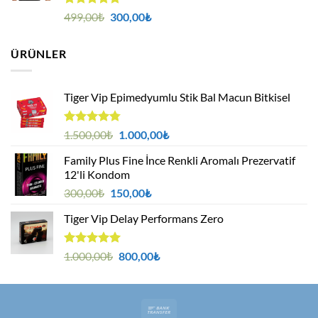
5 üzerinden
Orijinal
Şu
499,00
₺
300,00
₺
5.00
oy
fiyat:
andaki
aldı
499,00₺.
fiyat:
ÜRÜNLER
300,00₺.
Tiger Vip Epimedyumlu Stik Bal Macun Bitkisel
5
Orijinal
Şu
1.500,00
₺
1.000,00
₺
üzerinden
fiyat:
andaki
4.75
oy
Family Plus Fine İnce Renkli Aromalı Prezervatif
1.500,00₺.
fiyat:
aldı
12'li Kondom
1.000,00₺.
Orijinal
Şu
300,00
₺
150,00
₺
fiyat:
andaki
Tiger Vip Delay Performans Zero
300,00₺.
fiyat:
150,00₺.
5 üzerinden
Orijinal
Şu
1.000,00
₺
800,00
₺
5.00
oy
fiyat:
andaki
aldı
1.000,00₺.
fiyat:
800,00₺.
Bank