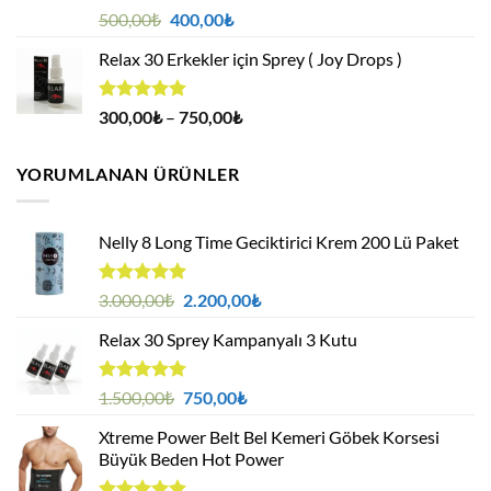
5 üzerinden
Orijinal
Şu
500,00
₺
400,00
₺
4.88
oy
fiyat:
andaki
aldı
Relax 30 Erkekler için Sprey ( Joy Drops )
500,00₺.
fiyat:
400,00₺.
5 üzerinden
Fiyat
300,00
₺
–
750,00
₺
4.94
oy
aralığı:
aldı
300,00₺
YORUMLANAN ÜRÜNLER
-
750,00₺
Nelly 8 Long Time Geciktirici Krem 200 Lü Paket
5 üzerinden
Orijinal
Şu
3.000,00
₺
2.200,00
₺
5.00
oy
fiyat:
andaki
aldı
Relax 30 Sprey Kampanyalı 3 Kutu
3.000,00₺.
fiyat:
2.200,00₺.
5 üzerinden
Orijinal
Şu
1.500,00
₺
750,00
₺
5.00
oy
fiyat:
andaki
aldı
Xtreme Power Belt Bel Kemeri Göbek Korsesi
1.500,00₺.
fiyat:
Büyük Beden Hot Power
750,00₺.