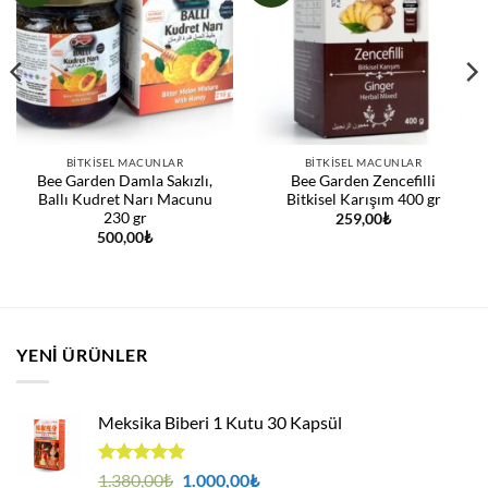
BITKISEL MACUNLAR
BITKISEL MACUNLAR
Bee Garden Damla Sakızlı,
Bee Garden Zencefilli
Ballı Kudret Narı Macunu
Bitkisel Karışım 400 gr
230 gr
259,00
₺
500,00
₺
YENI ÜRÜNLER
Meksika Biberi 1 Kutu 30 Kapsül
5 üzerinden
Orijinal
Şu
1.380,00
₺
1.000,00
₺