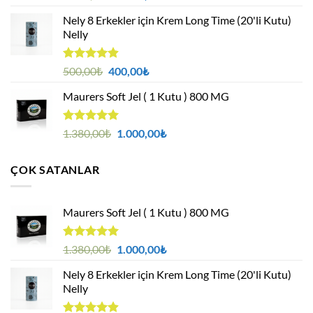
4.94
oy
fiyat:
andaki
aldı
Nely 8 Erkekler için Krem Long Time (20'li Kutu)
1.380,00₺.
fiyat:
Nelly
1.000,00₺.
5 üzerinden
Orijinal
Şu
500,00
₺
400,00
₺
4.88
oy
fiyat:
andaki
aldı
Maurers Soft Jel ( 1 Kutu ) 800 MG
500,00₺.
fiyat:
400,00₺.
5 üzerinden
Orijinal
Şu
1.380,00
₺
1.000,00
₺
4.95
oy
fiyat:
andaki
aldı
1.380,00₺.
fiyat:
ÇOK SATANLAR
1.000,00₺.
Maurers Soft Jel ( 1 Kutu ) 800 MG
5 üzerinden
Orijinal
Şu
1.380,00
₺
1.000,00
₺
4.95
oy
fiyat:
andaki
aldı
Nely 8 Erkekler için Krem Long Time (20'li Kutu)
1.380,00₺.
fiyat:
Nelly
1.000,00₺.