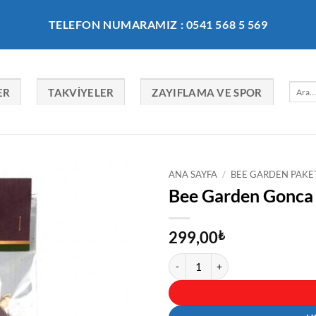
TELEFON NUMARAMIZ : 0541 568 5 569
Ara:
ER
TAKVIYELER
ZAYIFLAMA VE SPOR
ANA SAYFA
/
BEE GARDEN PAKET
Bee Garden Gonca 
299,00
₺
Bee Garden Gonca Gül Kurusu Çayı 