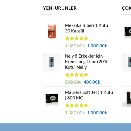
YENI ÜRÜNLER
ÇOK
Meksika Biberi 1 Kutu
30 Kapsül
Orijinal
Şu
5 üzerinden
1.380,00
₺
1.000,00
₺
4.94
oy
fiyat:
andaki
aldı
Nely 8 Erkekler için
1.380,00₺.
fiyat:
Krem Long Time (20'li
1.000,00₺.
Kutu) Nelly
Orijinal
Şu
5 üzerinden
500,00
₺
400,00
₺
4.88
oy
fiyat:
andaki
aldı
Maurers Soft Jel ( 1 Kutu
500,00₺.
fiyat:
) 800 MG
400,00₺.
Orijinal
Şu
5 üzerinden
1.380,00
₺
1.000,00
₺
4.95
oy
fiyat:
andaki
aldı
1.380,00₺.
fiyat:
1.000,00₺.