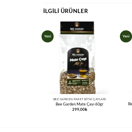
İLGILI ÜRÜNLER
Yeni
Yeni
ET BITKI ÇAYLARI
BEE GARDEN PAKET BITKI ÇAYLARI
Be
an Kökü Çayı 80gr
Bee Garden Mate Çayı 60gr
,00
₺
299,00
₺