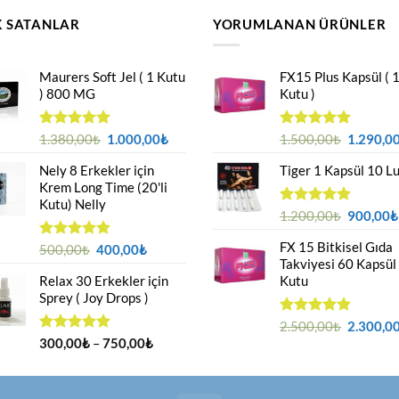
 SATANLAR
YORUMLANAN ÜRÜNLER
Maurers Soft Jel ( 1 Kutu
FX15 Plus Kapsül ( 
) 800 MG
Kutu )
Orijinal
Şu
Orijinal
5 üzerinden
1.380,00
₺
1.000,00
₺
5 üzerinden
1.500,00
₺
1.290,0
4.95
oy
5.00
oy
fiyat:
andaki
fiyat:
aldı
aldı
Nely 8 Erkekler için
Tiger 1 Kapsül 10 L
1.380,00₺.
fiyat:
1.500,00
Krem Long Time (20'li
1.000,00₺.
Kutu) Nelly
Orijinal
5 üzerinden
1.200,00
₺
900,00
₺
5.00
oy
fiyat:
aldı
FX 15 Bitkisel Gıda
Orijinal
Şu
1.200,00
5 üzerinden
500,00
₺
400,00
₺
4.88
oy
Takviyesi 60 Kapsül
fiyat:
andaki
aldı
Relax 30 Erkekler için
Kutu
500,00₺.
fiyat:
Sprey ( Joy Drops )
400,00₺.
Orijinal
5 üzerinden
2.500,00
₺
2.300,0
5.00
oy
Fiyat
fiyat:
5 üzerinden
300,00
₺
–
750,00
₺
aldı
4.94
oy
aralığı:
2.500,00
aldı
300,00₺
-