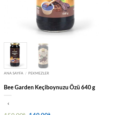
ANA SAYFA
/
PEKMEZLER
Bee Garden Keçiboynuzu Özü 640 g
Orijinal
Şu
₺
₺