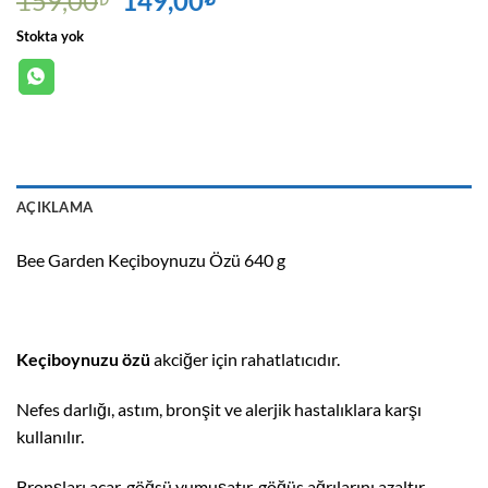
159,00
149,00
fiyat:
andaki
Stokta yok
159,00₺.
fiyat:
149,00₺.
AÇIKLAMA
Bee Garden Keçiboynuzu Özü 640 g
Keçiboynuzu özü
akciğer için rahatlatıcıdır.
Nefes darlığı, astım, bronşit ve alerjik hastalıklara karşı
kullanılır.
Bronşları açar, göğsü yumuşatır, göğüs ağrılarını azaltır.