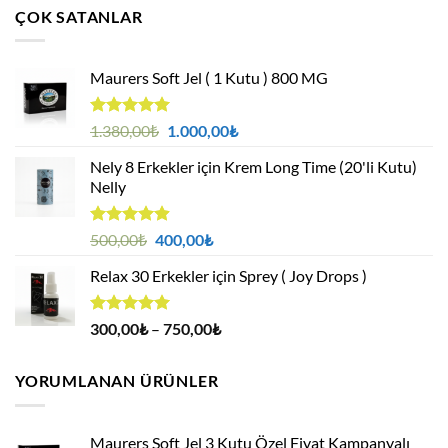
1.380,00₺.
fiyat:
ÇOK SATANLAR
1.000,00₺.
Maurers Soft Jel ( 1 Kutu ) 800 MG
5 üzerinden
Orijinal
Şu
1.380,00
₺
1.000,00
₺
4.95
oy
fiyat:
andaki
aldı
Nely 8 Erkekler için Krem Long Time (20'li Kutu)
1.380,00₺.
fiyat:
Nelly
1.000,00₺.
5 üzerinden
Orijinal
Şu
500,00
₺
400,00
₺
4.88
oy
fiyat:
andaki
aldı
Relax 30 Erkekler için Sprey ( Joy Drops )
500,00₺.
fiyat:
400,00₺.
5 üzerinden
Fiyat
300,00
₺
–
750,00
₺
4.94
oy
aralığı:
aldı
300,00₺
YORUMLANAN ÜRÜNLER
-
750,00₺
Maurers Soft Jel 3 Kutu Özel Fiyat Kampanyalı