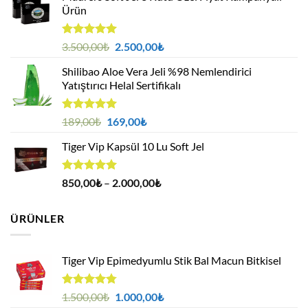
Ürün
5 üzerinden
Orijinal
Şu
3.500,00
₺
2.500,00
₺
5.00
oy
fiyat:
andaki
aldı
Shilibao Aloe Vera Jeli %98 Nemlendirici
3.500,00₺.
fiyat:
Yatıştırıcı Helal Sertifikalı
2.500,00₺.
5 üzerinden
Orijinal
Şu
189,00
₺
169,00
₺
5.00
oy
fiyat:
andaki
aldı
Tiger Vip Kapsül 10 Lu Soft Jel
189,00₺.
fiyat:
169,00₺.
5 üzerinden
Fiyat
850,00
₺
–
2.000,00
₺
5.00
oy
aralığı:
aldı
850,00₺
ÜRÜNLER
-
2.000,00₺
Tiger Vip Epimedyumlu Stik Bal Macun Bitkisel
5
Orijinal
Şu
1.500,00
₺
1.000,00
₺
üzerinden