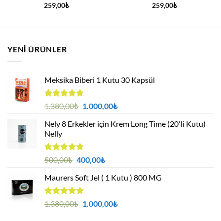
259,00
₺
259,00
₺
.
YENI ÜRÜNLER
Meksika Biberi 1 Kutu 30 Kapsül
5 üzerinden
Orijinal
Şu
1.380,00
₺
1.000,00
₺
4.94
oy
fiyat:
andaki
aldı
Nely 8 Erkekler için Krem Long Time (20'li Kutu)
1.380,00₺.
fiyat:
Nelly
1.000,00₺.
5 üzerinden
Orijinal
Şu
500,00
₺
400,00
₺
4.88
oy
fiyat:
andaki
aldı
Maurers Soft Jel ( 1 Kutu ) 800 MG
500,00₺.
fiyat:
400,00₺.
5 üzerinden
Orijinal
Şu
1.380,00
₺
1.000,00
₺
4.95
oy
fiyat:
andaki
aldı