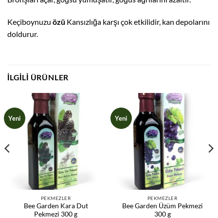
Keçiboynuzu
özü
Kansızlığa karşı çok etkilidir, kan depolarını
doldurur.
İLGILI ÜRÜNLER
Yeni
Yeni
PEKMEZLER
PEKMEZLER
Bee Garden Kara Dut
Bee Garden Üzüm Pekmezi
Pekmezi 300 g
300 g