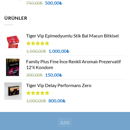
5 üzerinden
Orijinal
Şu
750,00
₺
500,00
₺
5.00
oy
fiyat:
andaki
aldı
750,00₺.
fiyat:
ÜRÜNLER
500,00₺.
Tiger Vip Epimedyumlu Stik Bal Macun Bitkisel
5
Orijinal
Şu
1.500,00
₺
1.000,00
₺
üzerinden
fiyat:
andaki
4.75
oy
Family Plus Fine İnce Renkli Aromalı Prezervatif
1.500,00₺.
fiyat:
aldı
12'li Kondom
1.000,00₺.
Orijinal
Şu
300,00
₺
150,00
₺
fiyat:
andaki
Tiger Vip Delay Performans Zero
300,00₺.
fiyat:
150,00₺.
5 üzerinden
Orijinal
Şu
1.000,00
₺
800,00
₺
5.00
oy
fiyat:
andaki
aldı
1.000,00₺.
fiyat:
800,00₺.
Bank
Transfer