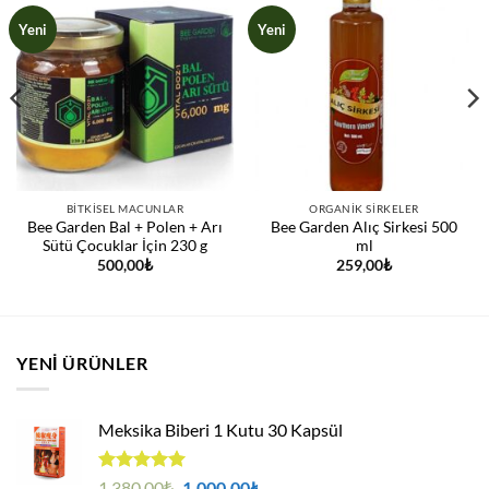
Yeni
Yeni
BITKISEL MACUNLAR
ORGANIK SIRKELER
Bee Garden Bal + Polen + Arı
Bee Garden Alıç Sirkesi 500
Sütü Çocuklar İçin 230 g
ml
500,00
₺
259,00
₺
YENI ÜRÜNLER
Meksika Biberi 1 Kutu 30 Kapsül
5 üzerinden
Orijinal
Şu
1.380,00
₺
1.000,00
₺