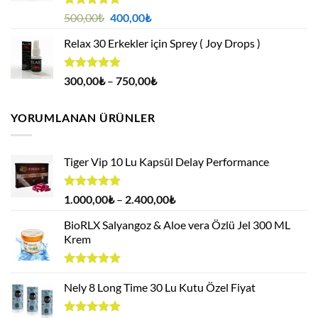
5 üzerinden
Orijinal
Şu
500,00
₺
400,00
₺
4.88
oy
fiyat:
andaki
aldı
Relax 30 Erkekler için Sprey ( Joy Drops )
500,00₺.
fiyat:
400,00₺.
5 üzerinden
Fiyat
300,00
₺
–
750,00
₺
4.94
oy
aralığı:
aldı
300,00₺
YORUMLANAN ÜRÜNLER
-
750,00₺
Tiger Vip 10 Lu Kapsül Delay Performance
5 üzerinden
Fiyat
1.000,00
₺
–
2.400,00
₺
5.00
oy
aralığı:
aldı
BioRLX Salyangoz & Aloe vera Özlü Jel 300 ML
1.000,00₺
Krem
-
2.400,00₺
5 üzerinden
5.00
Nely 8 Long Time 30 Lu Kutu Özel Fiyat
oy
aldı