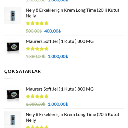
4.94
oy
fiyat:
andaki
aldı
Nely 8 Erkekler için Krem Long Time (20'li Kutu)
1.380,00₺.
fiyat:
Nelly
1.000,00₺.
5 üzerinden
Orijinal
Şu
500,00
₺
400,00
₺
4.88
oy
fiyat:
andaki
aldı
Maurers Soft Jel ( 1 Kutu ) 800 MG
500,00₺.
fiyat:
400,00₺.
5 üzerinden
Orijinal
Şu
1.380,00
₺
1.000,00
₺
4.95
oy
fiyat:
andaki
aldı
1.380,00₺.
fiyat:
ÇOK SATANLAR
1.000,00₺.
Maurers Soft Jel ( 1 Kutu ) 800 MG
5 üzerinden
Orijinal
Şu
1.380,00
₺
1.000,00
₺
4.95
oy
fiyat:
andaki
aldı
Nely 8 Erkekler için Krem Long Time (20'li Kutu)
1.380,00₺.
fiyat:
Nelly
1.000,00₺.