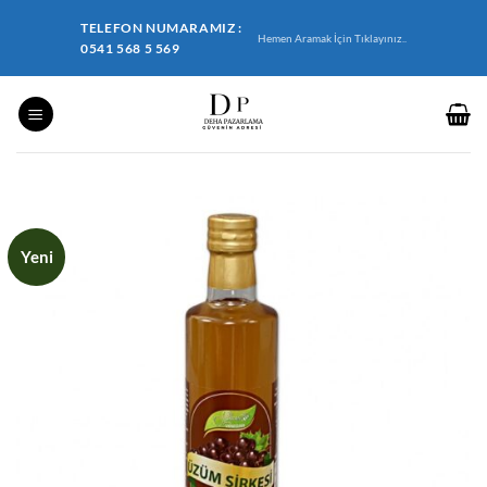
İçeriğe
TELEFON NUMARAMIZ :
atla
Hemen Aramak İçin Tıklayınız..
0541 568 5 569
Yeni