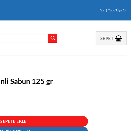
Giriş Yap / Üye Ol
SEPET
R
inli Sabun 125 gr
 adet
SEPETE EKLE