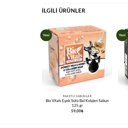
İLGILI ÜRÜNLER
Yeni
Yeni
 SABUNLAR
PAKETLI SABUNLAR
Bio Vitals Eşek Sütü Bal Kolajen Sabun
ül Sabun 125 gr
125 gr
,00
₺
59,00
₺