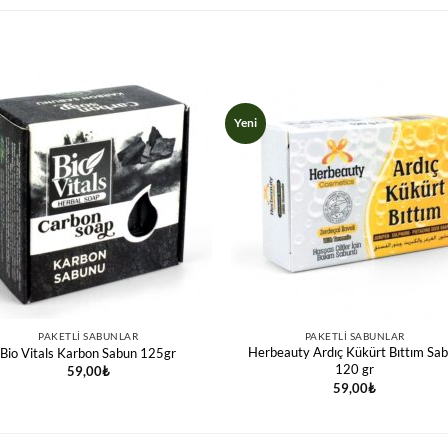
Yeni
PAKETLI SABUNLAR
PAKETLI SABUNLAR
Herbeauty Ardıç Kükürt Bıttım Sa
Bio Vitals Karbon Sabun 125gr
120 gr
59,00
₺
59,00
₺