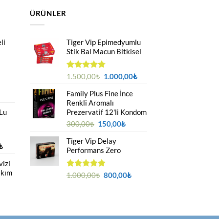
ÜRÜNLER
li
Tiger Vip Epimedyumlu
Stik Bal Macun Bitkisel
Orijinal
Şu
5
1.500,00
₺
1.000,00
₺
üzerinden
fiyat:
andaki
4.75
oy
Family Plus Fine İnce
u
1.500,00₺.
fiyat:
aldı
Renkli Aromalı
ndaki
1.000,00₺.
 Lu
Prezervatif 12'li Kondom
yat:
69,00₺.
Orijinal
Şu
300,00
₺
150,00
₺
fiyat:
andaki
Tiger Vip Delay
300,00₺.
fiyat:
Fiyat
₺
Performans Zero
150,00₺.
aralığı:
izi
850,00₺
ıkım
-
Orijinal
Şu
5 üzerinden
1.000,00
₺
800,00
₺
2.000,00₺
5.00
oy
fiyat:
andaki
aldı
1.000,00₺.
fiyat:
u
800,00₺.
ndaki
yat: