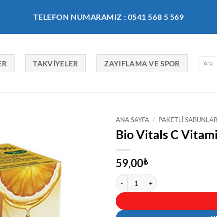
TELEFON NUMARAMIZ : 0541 568 5 569
Ara:
ER
TAKVIYELER
ZAYIFLAMA VE SPOR
ANA SAYFA
/
PAKETLI SABUNLA
Bio Vitals C Vitam
59,00
₺
Bio Vitals C Vitaminli Sabun 125 gr