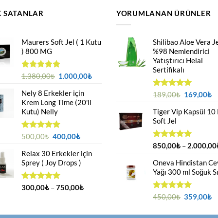
 SATANLAR
YORUMLANAN ÜRÜNLER
Maurers Soft Jel ( 1 Kutu
Shilibao Aloe Vera Je
) 800 MG
%98 Nemlendirici
Yatıştırıcı Helal
Sertifikalı
Orijinal
Şu
5 üzerinden
1.380,00
₺
1.000,00
₺
4.95
oy
fiyat:
andaki
aldı
Nely 8 Erkekler için
1.380,00₺.
fiyat:
Orijinal
Ş
5 üzerinden
189,00
₺
169,00
₺
Krem Long Time (20'li
5.00
oy
1.000,00₺.
fiyat:
a
aldı
Kutu) Nelly
Tiger Vip Kapsül 10
189,00₺.
fi
Soft Jel
1
Orijinal
Şu
5 üzerinden
500,00
₺
400,00
₺
4.88
oy
fiyat:
andaki
5 üzerinden
850,00
₺
–
2.000,00
aldı
Relax 30 Erkekler için
5.00
oy
500,00₺.
fiyat:
aldı
Sprey ( Joy Drops )
Oneva Hindistan Cev
400,00₺.
Yağı 300 ml Soğuk S
Fiyat
5 üzerinden
300,00
₺
–
750,00
₺
4.94
oy
aralığı:
Orijinal
Ş
5 üzerinden
450,00
₺
359,00
₺
aldı
5.00
oy
300,00₺
fiyat:
a
aldı
-
450,00₺.
fi