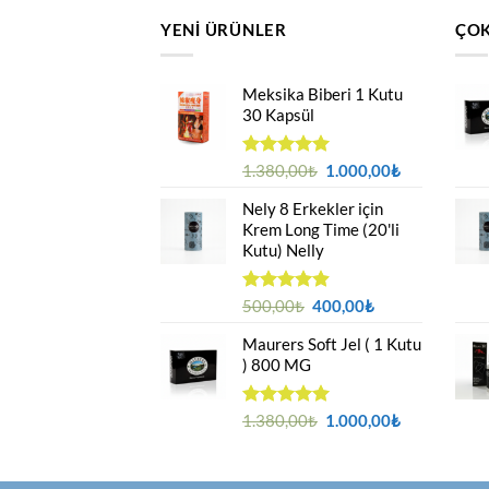
YENI ÜRÜNLER
ÇOK
Meksika Biberi 1 Kutu
30 Kapsül
Orijinal
Şu
5 üzerinden
1.380,00
₺
1.000,00
₺
4.94
oy
fiyat:
andaki
aldı
Nely 8 Erkekler için
1.380,00₺.
fiyat:
Krem Long Time (20'li
1.000,00₺.
Kutu) Nelly
Orijinal
Şu
5 üzerinden
500,00
₺
400,00
₺
4.88
oy
fiyat:
andaki
aldı
Maurers Soft Jel ( 1 Kutu
500,00₺.
fiyat:
) 800 MG
400,00₺.
Orijinal
Şu
5 üzerinden
1.380,00
₺
1.000,00
₺
4.95
oy
fiyat:
andaki
aldı
1.380,00₺.
fiyat:
1.000,00₺.