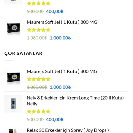
5 üzerinden
Orijinal
Şu
500,00
₺
400,00
₺
4.88
oy
fiyat:
andaki
aldı
Maurers Soft Jel ( 1 Kutu ) 800 MG
500,00₺.
fiyat:
400,00₺.
5 üzerinden
Orijinal
Şu
1.380,00
₺
1.000,00
₺
4.95
oy
fiyat:
andaki
aldı
1.380,00₺.
fiyat:
ÇOK SATANLAR
1.000,00₺.
Maurers Soft Jel ( 1 Kutu ) 800 MG
5 üzerinden
Orijinal
Şu
1.380,00
₺
1.000,00
₺
4.95
oy
fiyat:
andaki
aldı
Nely 8 Erkekler için Krem Long Time (20'li Kutu)
1.380,00₺.
fiyat:
Nelly
1.000,00₺.
5 üzerinden
Orijinal
Şu
500,00
₺
400,00
₺
4.88
oy
fiyat:
andaki
aldı
Relax 30 Erkekler için Sprey ( Joy Drops )
500,00₺.
fiyat: