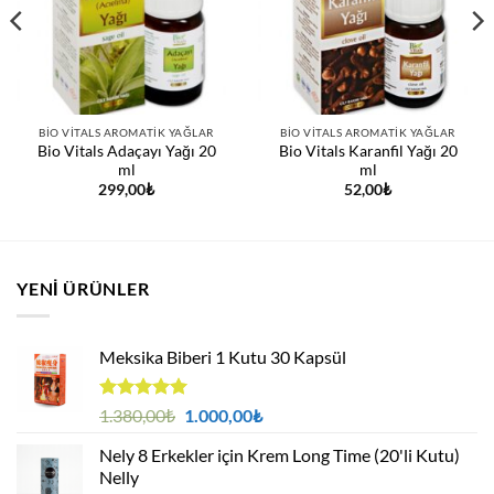
BIO VITALS AROMATIK YAĞLAR
BIO VITALS AROMATIK YAĞLAR
Bio Vitals Adaçayı Yağı 20
Bio Vitals Karanfil Yağı 20
ml
ml
299,00
₺
52,00
₺
YENI ÜRÜNLER
Meksika Biberi 1 Kutu 30 Kapsül
5 üzerinden
Orijinal
Şu
1.380,00
₺
1.000,00
₺
4.94
oy
fiyat:
andaki
aldı
Nely 8 Erkekler için Krem Long Time (20'li Kutu)
1.380,00₺.
fiyat:
Nelly
1.000,00₺.