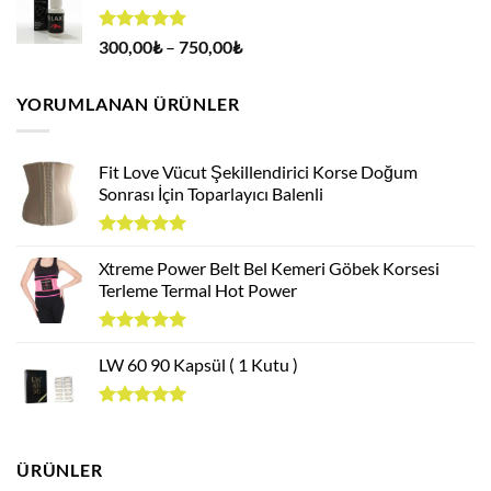
400,00₺.
5 üzerinden
Fiyat
300,00
₺
–
750,00
₺
4.94
oy
aralığı:
aldı
300,00₺
YORUMLANAN ÜRÜNLER
-
750,00₺
Fit Love Vücut Şekillendirici Korse Doğum
Sonrası İçin Toparlayıcı Balenli
5 üzerinden
5.00
Xtreme Power Belt Bel Kemeri Göbek Korsesi
oy
aldı
Terleme Termal Hot Power
5 üzerinden
5.00
LW 60 90 Kapsül ( 1 Kutu )
oy
aldı
5 üzerinden
5.00
oy
aldı
ÜRÜNLER