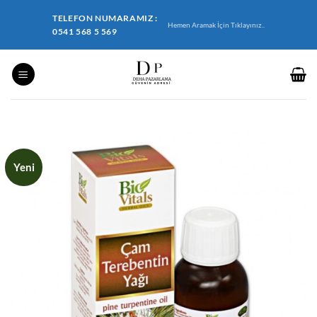
İçeriğe
TELEFON NUMARAMIZ :
atla
Hemen Aramak İçin Tıklayınız..
0541 568 5 569
Yeni