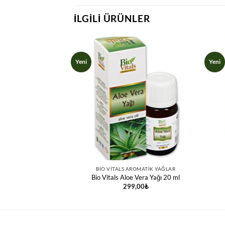
İLGILI ÜRÜNLER
Yeni
Yeni
ROMATIK YAĞLAR
BIO VITALS AROMATIK YAĞLAR
ason Yağı 20 ml
Bio Vitals Aloe Vera Yağı 20 ml
,00
₺
299,00
₺