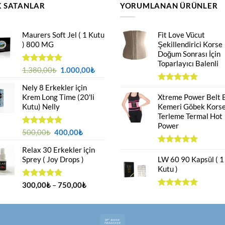
 SATANLAR
YORUMLANAN ÜRÜNLER
Maurers Soft Jel ( 1 Kutu
Fit Love Vücut
) 800 MG
Şekillendirici Korse
Doğum Sonrası İçin
Toparlayıcı Balenli
Orijinal
Şu
5 üzerinden
1.380,00
₺
1.000,00
₺
4.95
oy
fiyat:
andaki
aldı
Nely 8 Erkekler için
1.380,00₺.
fiyat:
5 üzerinden
Krem Long Time (20'li
5.00
Xtreme Power Belt 
oy
1.000,00₺.
aldı
Kutu) Nelly
Kemeri Göbek Korse
Terleme Termal Hot
Power
Orijinal
Şu
5 üzerinden
500,00
₺
400,00
₺
4.88
oy
fiyat:
andaki
aldı
Relax 30 Erkekler için
500,00₺.
fiyat:
5 üzerinden
Sprey ( Joy Drops )
5.00
LW 60 90 Kapsül ( 1
oy
400,00₺.
aldı
Kutu )
Fiyat
5 üzerinden
300,00
₺
–
750,00
₺
4.94
oy
aralığı:
5 üzerinden
aldı
5.00
oy
300,00₺
aldı
-
Bank
750,00₺