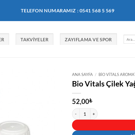
TELEFON NUMARAMIZ : 0541 568 5 569
Ara:
ER
TAKVIYELER
ZAYIFLAMA VE SPOR
ANA SAYFA
/
BIO VITALS AROMA
Bio Vitals Çilek Ya
52,00
₺
Bio Vitals Çilek Yağı 20 ml adet