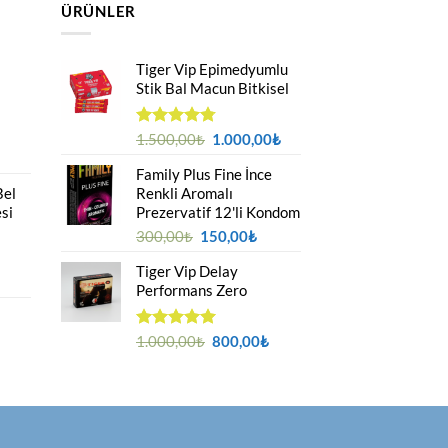
ÜRÜNLER
Tiger Vip Epimedyumlu
Stik Bal Macun Bitkisel
Orijinal
Şu
5
1.500,00
₺
1.000,00
₺
üzerinden
fiyat:
andaki
4.75
oy
Family Plus Fine İnce
1.500,00₺.
fiyat:
aldı
Bel
Renkli Aromalı
1.000,00₺.
si
Prezervatif 12'li Kondom
Orijinal
Şu
300,00
₺
150,00
₺
fiyat:
andaki
Tiger Vip Delay
300,00₺.
fiyat:
Performans Zero
150,00₺.
Orijinal
Şu
5 üzerinden
1.000,00
₺
800,00
₺
5.00
oy
fiyat:
andaki
aldı
1.000,00₺.
fiyat:
800,00₺.