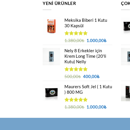
YENI ÜRÜNLER
ÇOK
Meksika Biberi 1 Kutu
30 Kapsül
Orijinal
Şu
5 üzerinden
1.380,00
₺
1.000,00
₺
4.94
oy
fiyat:
andaki
aldı
Nely 8 Erkekler için
1.380,00₺.
fiyat:
Krem Long Time (20'li
1.000,00₺.
Kutu) Nelly
Orijinal
Şu
5 üzerinden
500,00
₺
400,00
₺
4.88
oy
fiyat:
andaki
aldı
Maurers Soft Jel ( 1 Kutu
500,00₺.
fiyat:
) 800 MG
400,00₺.
Orijinal
Şu
5 üzerinden
1.380,00
₺
1.000,00
₺
4.95
oy
fiyat:
andaki
aldı
1.380,00₺.
fiyat:
1.000,00₺.