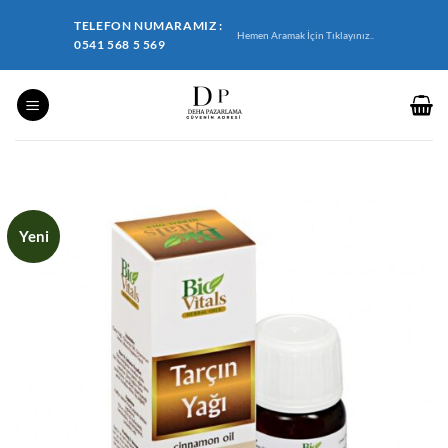
İçeriğe
TELEFON NUMARAMIZ :
atla
Hemen Aramak İçin Tıklayınız..
0541 568 5 569
Yeni