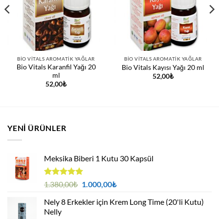
BIO VITALS AROMATIK YAĞLAR
BIO VITALS AROMATIK YAĞLAR
Bio Vitals Karanfil Yağı 20
Bio Vitals Kayısı Yağı 20 ml
ml
52,00
₺
52,00
₺
YENI ÜRÜNLER
Meksika Biberi 1 Kutu 30 Kapsül
5 üzerinden
Orijinal
Şu
1.380,00
₺
1.000,00
₺
4.94
oy
fiyat:
andaki
aldı
Nely 8 Erkekler için Krem Long Time (20'li Kutu)
1.380,00₺.
fiyat:
Nelly
1.000,00₺.