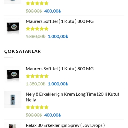
5 üzerinden
Orijinal
Şu
500,00
₺
400,00
₺
4.88
oy
fiyat:
andaki
aldı
Maurers Soft Jel ( 1 Kutu ) 800 MG
500,00₺.
fiyat:
400,00₺.
5 üzerinden
Orijinal
Şu
1.380,00
₺
1.000,00
₺
4.95
oy
fiyat:
andaki
aldı
1.380,00₺.
fiyat:
ÇOK SATANLAR
1.000,00₺.
Maurers Soft Jel ( 1 Kutu ) 800 MG
5 üzerinden
Orijinal
Şu
1.380,00
₺
1.000,00
₺
4.95
oy
fiyat:
andaki
aldı
Nely 8 Erkekler için Krem Long Time (20'li Kutu)
1.380,00₺.
fiyat:
Nelly
1.000,00₺.
5 üzerinden
Orijinal
Şu
500,00
₺
400,00
₺
4.88
oy
fiyat:
andaki
aldı
Relax 30 Erkekler için Sprey ( Joy Drops )
500,00₺.
fiyat: