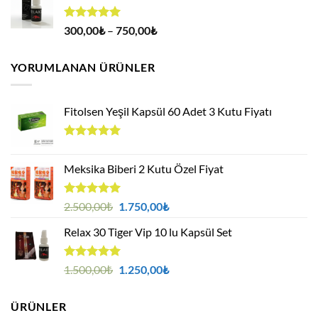
400,00₺.
5 üzerinden
Fiyat
300,00
₺
–
750,00
₺
4.94
oy
aralığı:
aldı
300,00₺
YORUMLANAN ÜRÜNLER
-
750,00₺
Fitolsen Yeşil Kapsül 60 Adet 3 Kutu Fiyatı
5 üzerinden
5.00
oy
Meksika Biberi 2 Kutu Özel Fiyat
aldı
5 üzerinden
Orijinal
Şu
2.500,00
₺
1.750,00
₺
5.00
oy
fiyat:
andaki
aldı
Relax 30 Tiger Vip 10 lu Kapsül Set
2.500,00₺.
fiyat:
1.750,00₺.
5 üzerinden
Orijinal
Şu
1.500,00
₺
1.250,00
₺
5.00
oy
fiyat:
andaki
aldı
1.500,00₺.
fiyat:
ÜRÜNLER
1.250,00₺.