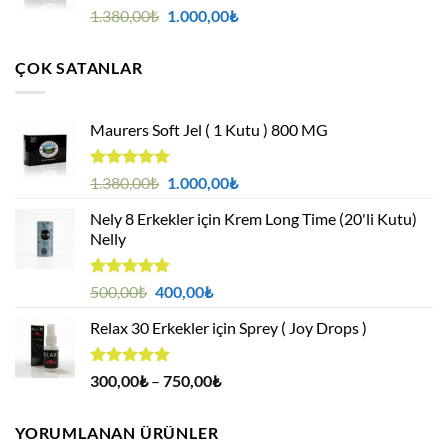
5 üzerinden
Orijinal
Şu
1.380,00
₺
1.000,00
₺
4.95
oy
fiyat:
andaki
aldı
1.380,00₺.
fiyat:
ÇOK SATANLAR
1.000,00₺.
Maurers Soft Jel ( 1 Kutu ) 800 MG
5 üzerinden
Orijinal
Şu
1.380,00
₺
1.000,00
₺
4.95
oy
fiyat:
andaki
aldı
Nely 8 Erkekler için Krem Long Time (20'li Kutu)
1.380,00₺.
fiyat:
Nelly
1.000,00₺.
5 üzerinden
Orijinal
Şu
500,00
₺
400,00
₺
4.88
oy
fiyat:
andaki
aldı
Relax 30 Erkekler için Sprey ( Joy Drops )
500,00₺.
fiyat:
400,00₺.
5 üzerinden
Fiyat
300,00
₺
–
750,00
₺
4.94
oy
aralığı:
aldı
300,00₺
YORUMLANAN ÜRÜNLER
-