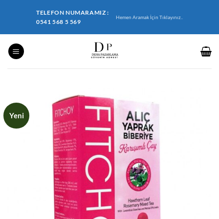
İçeriğe
TELEFON NUMARAMIZ :
atla
Hemen Aramak İçin Tıklayınız..
0541 568 5 569
Yeni