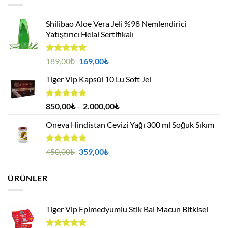
750,00₺
Shilibao Aloe Vera Jeli %98 Nemlendirici
Yatıştırıcı Helal Sertifikalı
5 üzerinden
Orijinal
Şu
189,00
₺
169,00
₺
5.00
oy
fiyat:
andaki
aldı
Tiger Vip Kapsül 10 Lu Soft Jel
189,00₺.
fiyat:
169,00₺.
5 üzerinden
Fiyat
850,00
₺
–
2.000,00
₺
5.00
oy
aralığı:
aldı
Oneva Hindistan Cevizi Yağı 300 ml Soğuk Sıkım
850,00₺
-
2.000,00₺
5 üzerinden
Orijinal
Şu
450,00
₺
359,00
₺
5.00
oy
fiyat:
andaki
aldı
450,00₺.
fiyat:
ÜRÜNLER
359,00₺.
Tiger Vip Epimedyumlu Stik Bal Macun Bitkisel