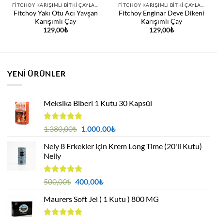
FITCHOY KARIŞIMLI BITKI ÇAYLARI
FITCHOY KARIŞIMLI BITKI ÇAYLARI
Fitchoy Yakı Otu Acı Yavşan
Fitchoy Enginar Deve Dikeni
Karışımlı Çay
Karışımlı Çay
129,00
₺
129,00
₺
YENI ÜRÜNLER
Meksika Biberi 1 Kutu 30 Kapsül
5 üzerinden
Orijinal
Şu
1.380,00
₺
1.000,00
₺
4.94
oy
fiyat:
andaki
aldı
Nely 8 Erkekler için Krem Long Time (20'li Kutu)
1.380,00₺.
fiyat:
Nelly
1.000,00₺.
5 üzerinden
Orijinal
Şu
500,00
₺
400,00
₺
4.88
oy
fiyat:
andaki
aldı
Maurers Soft Jel ( 1 Kutu ) 800 MG
500,00₺.
fiyat:
400,00₺.