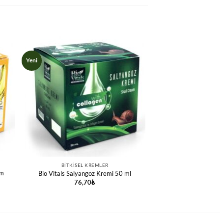
Yeni
BITKISEL KREMLER
ım
Bio Vitals Salyangoz Kremi 50 ml
76,70
₺