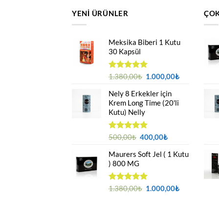
YENI ÜRÜNLER
ÇOK
Meksika Biberi 1 Kutu
30 Kapsül
Orijinal
Şu
5 üzerinden
1.380,00
₺
1.000,00
₺
4.94
oy
fiyat:
andaki
aldı
Nely 8 Erkekler için
1.380,00₺.
fiyat:
Krem Long Time (20'li
1.000,00₺.
Kutu) Nelly
Orijinal
Şu
5 üzerinden
500,00
₺
400,00
₺
4.88
oy
fiyat:
andaki
aldı
Maurers Soft Jel ( 1 Kutu
500,00₺.
fiyat:
) 800 MG
400,00₺.
Orijinal
Şu
5 üzerinden
1.380,00
₺
1.000,00
₺
4.95
oy
fiyat:
andaki
aldı
1.380,00₺.
fiyat:
1.000,00₺.