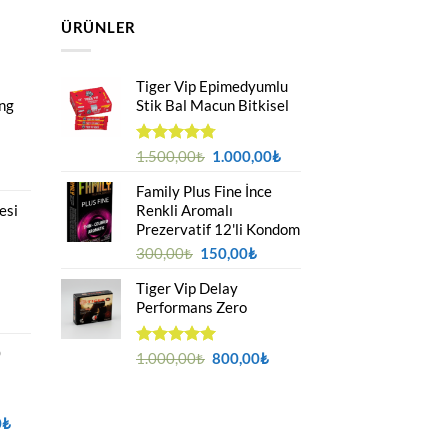
ÜRÜNLER
Tiger Vip Epimedyumlu
ong
Stik Bal Macun Bitkisel
Orijinal
Şu
5
1.500,00
₺
1.000,00
₺
üzerinden
u
fiyat:
andaki
4.75
oy
Family Plus Fine İnce
ndaki
1.500,00₺.
fiyat:
aldı
esi
Renkli Aromalı
yat:
1.000,00₺.
Prezervatif 12'li Kondom
50,00₺.
Orijinal
Şu
300,00
₺
150,00
₺
fiyat:
andaki
Tiger Vip Delay
300,00₺.
fiyat:
Performans Zero
150,00₺.
iyat
ralığı:
0
200,00₺
Orijinal
Şu
5 üzerinden
1.000,00
₺
800,00
₺
5.00
oy
fiyat:
andaki
aldı
299,00₺
1.000,00₺.
fiyat:
800,00₺.
Şu
0
₺
andaki