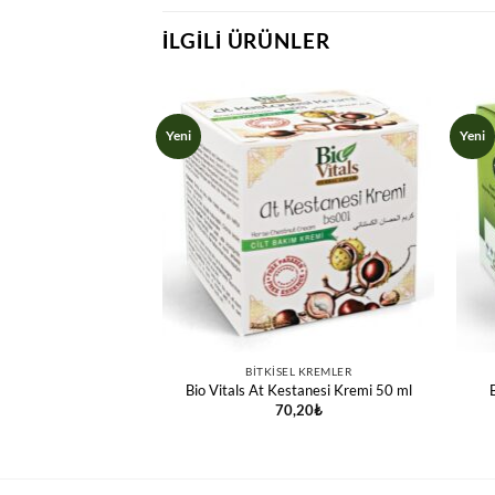
İLGILI ÜRÜNLER
Yeni
Yeni
L KREMLER
BITKISEL KREMLER
saj Krem 50 ml
Bio Vitals At Kestanesi Kremi 50 ml
,42
₺
70,20
₺