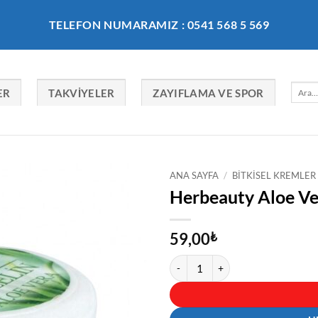
TELEFON NUMARAMIZ : 0541 568 5 569
Ara:
ER
TAKVIYELER
ZAYIFLAMA VE SPOR
ANA SAYFA
/
BITKISEL KREMLER
Herbeauty Aloe Ve
59,00
₺
Herbeauty Aloe Vera Özlü Vazelin 