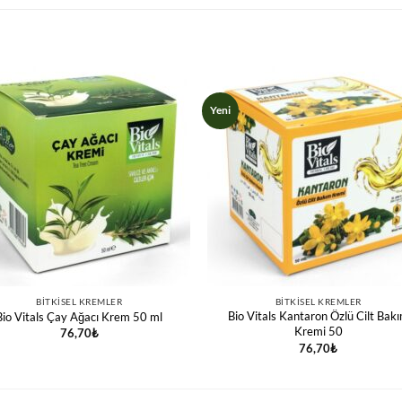
Yeni
BITKISEL KREMLER
BITKISEL KREMLER
Bio Vitals Kantaron Özlü Cilt Bak
Bio Vitals Çay Ağacı Krem 50 ml
Kremi 50
76,70
₺
76,70
₺