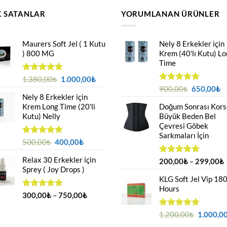
 SATANLAR
YORUMLANAN ÜRÜNLER
Maurers Soft Jel ( 1 Kutu
Nely 8 Erkekler için
) 800 MG
Krem (40'lı Kutu) L
Time
Orijinal
Şu
5 üzerinden
1.380,00
₺
1.000,00
₺
4.95
oy
fiyat:
andaki
Orijinal
Ş
5 üzerinden
900,00
₺
650,00
₺
aldı
Nely 8 Erkekler için
5.00
oy
1.380,00₺.
fiyat:
fiyat:
a
aldı
Krem Long Time (20'li
Doğum Sonrası Kors
1.000,00₺.
900,00₺.
fi
Kutu) Nelly
Büyük Beden Bel
6
Çevresi Göbek
Sarkmaları İçin
Orijinal
Şu
5 üzerinden
500,00
₺
400,00
₺
4.88
oy
fiyat:
andaki
aldı
Relax 30 Erkekler için
500,00₺.
fiyat:
F
5 üzerinden
200,00
₺
–
299,00
₺
Sprey ( Joy Drops )
5.00
oy
400,00₺.
a
aldı
KLG Soft Jel Vip 18
Hours
-
Fiyat
5 üzerinden
300,00
₺
–
750,00
₺
4.94
oy
aralığı:
aldı
300,00₺
Orijinal
5 üzerinden
1.200,00
₺
1.000,0
5.00
oy
-
fiyat: