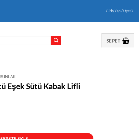
Giriş Yap / Üye Ol
SEPET
SABUNLAR
ü Eşek Sütü Kabak Lifli
k Lifli Sabun adet
SEPETE EKLE