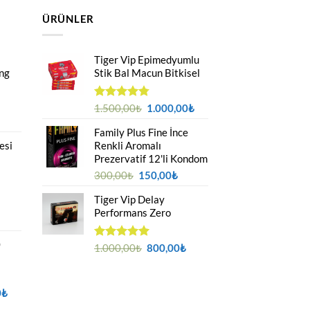
ÜRÜNLER
Tiger Vip Epimedyumlu
ong
Stik Bal Macun Bitkisel
Orijinal
Şu
5
1.500,00
₺
1.000,00
₺
üzerinden
u
fiyat:
andaki
4.75
oy
Family Plus Fine İnce
ndaki
1.500,00₺.
fiyat:
aldı
esi
Renkli Aromalı
yat:
1.000,00₺.
Prezervatif 12'li Kondom
50,00₺.
Orijinal
Şu
300,00
₺
150,00
₺
fiyat:
andaki
Tiger Vip Delay
300,00₺.
fiyat:
Performans Zero
150,00₺.
iyat
ralığı:
0
200,00₺
Orijinal
Şu
5 üzerinden
1.000,00
₺
800,00
₺
5.00
oy
fiyat:
andaki
aldı
299,00₺
1.000,00₺.
fiyat:
800,00₺.
Şu
0
₺
andaki