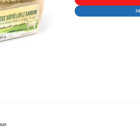
H
bun