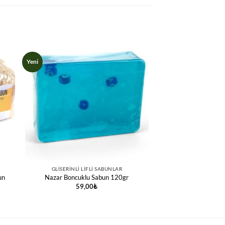
Yeni
GLISERINLI LIFLI SABUNLAR
un
Nazar Boncuklu Sabun 120gr
59,00
₺