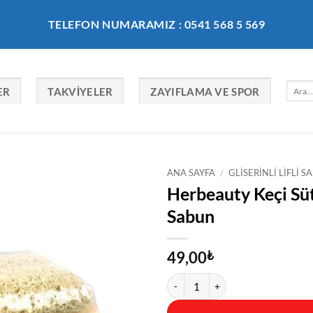
TELEFON NUMARAMIZ : 0541 568 5 569
Ara:
ER
TAKVIYELER
ZAYIFLAMA VE SPOR
ANA SAYFA
/
GLISERINLI LIFLI 
Herbeauty Keçi Süt
Sabun
49,00
₺
Herbeauty Keçi Sütü Eşek Sütü Kaba