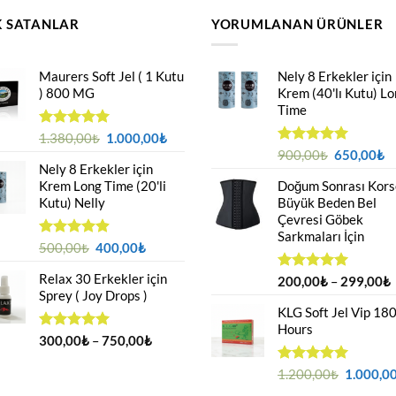
 SATANLAR
YORUMLANAN ÜRÜNLER
Maurers Soft Jel ( 1 Kutu
Nely 8 Erkekler için
) 800 MG
Krem (40'lı Kutu) L
Time
Orijinal
Şu
5 üzerinden
1.380,00
₺
1.000,00
₺
4.95
oy
fiyat:
andaki
Orijinal
Ş
5 üzerinden
900,00
₺
650,00
₺
aldı
Nely 8 Erkekler için
5.00
oy
1.380,00₺.
fiyat:
fiyat:
a
aldı
Krem Long Time (20'li
Doğum Sonrası Kors
1.000,00₺.
900,00₺.
fi
Kutu) Nelly
Büyük Beden Bel
6
Çevresi Göbek
Sarkmaları İçin
Orijinal
Şu
5 üzerinden
500,00
₺
400,00
₺
4.88
oy
fiyat:
andaki
aldı
Relax 30 Erkekler için
500,00₺.
fiyat:
F
5 üzerinden
200,00
₺
–
299,00
₺
Sprey ( Joy Drops )
5.00
oy
400,00₺.
a
aldı
KLG Soft Jel Vip 18
Hours
-
Fiyat
5 üzerinden
300,00
₺
–
750,00
₺
4.94
oy
aralığı:
aldı
300,00₺
Orijinal
5 üzerinden
1.200,00
₺
1.000,0
5.00
oy
-
fiyat: