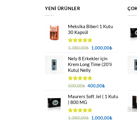
YENI ÜRÜNLER
ÇOK
Meksika Biberi 1 Kutu
30 Kapsül
Orijinal
Şu
5 üzerinden
1.380,00
₺
1.000,00
₺
4.94
oy
fiyat:
andaki
aldı
Nely 8 Erkekler için
1.380,00₺.
fiyat:
Krem Long Time (20'li
1.000,00₺.
Kutu) Nelly
Orijinal
Şu
5 üzerinden
500,00
₺
400,00
₺
4.88
oy
fiyat:
andaki
aldı
Maurers Soft Jel ( 1 Kutu
500,00₺.
fiyat:
) 800 MG
400,00₺.
Orijinal
Şu
5 üzerinden
1.380,00
₺
1.000,00
₺
4.95
oy
fiyat:
andaki
aldı
1.380,00₺.
fiyat:
1.000,00₺.