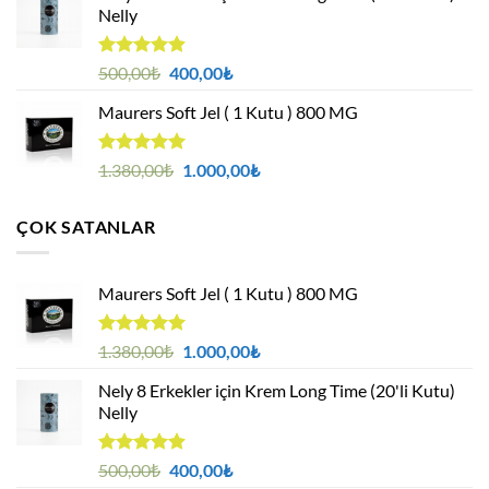
Nelly
1.000,00₺.
5 üzerinden
Orijinal
Şu
500,00
₺
400,00
₺
4.88
oy
fiyat:
andaki
aldı
Maurers Soft Jel ( 1 Kutu ) 800 MG
500,00₺.
fiyat:
400,00₺.
5 üzerinden
Orijinal
Şu
1.380,00
₺
1.000,00
₺
4.95
oy
fiyat:
andaki
aldı
1.380,00₺.
fiyat:
ÇOK SATANLAR
1.000,00₺.
Maurers Soft Jel ( 1 Kutu ) 800 MG
5 üzerinden
Orijinal
Şu
1.380,00
₺
1.000,00
₺
4.95
oy
fiyat:
andaki
aldı
Nely 8 Erkekler için Krem Long Time (20'li Kutu)
1.380,00₺.
fiyat:
Nelly
1.000,00₺.
5 üzerinden
Orijinal
Şu
500,00
₺
400,00
₺
4.88
oy