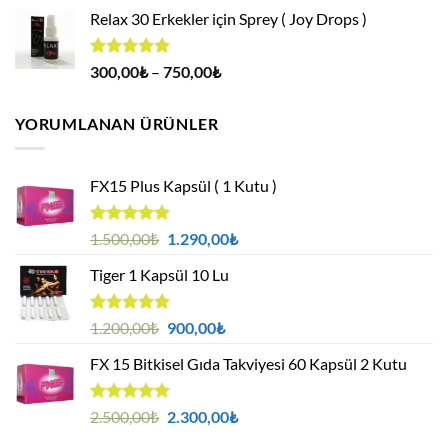
fiyat:
andaki
aldı
Relax 30 Erkekler için Sprey ( Joy Drops )
500,00₺.
fiyat:
400,00₺.
5 üzerinden
Fiyat
300,00
₺
–
750,00
₺
4.94
oy
aralığı:
aldı
300,00₺
YORUMLANAN ÜRÜNLER
-
750,00₺
FX15 Plus Kapsül ( 1 Kutu )
5 üzerinden
Orijinal
Şu
1.500,00
₺
1.290,00
₺
5.00
oy
fiyat:
andaki
aldı
Tiger 1 Kapsül 10 Lu
1.500,00₺.
fiyat:
1.290,00₺.
5 üzerinden
Orijinal
Şu
1.200,00
₺
900,00
₺
5.00
oy
fiyat:
andaki
aldı
FX 15 Bitkisel Gıda Takviyesi 60 Kapsül 2 Kutu
1.200,00₺.
fiyat:
900,00₺.
5 üzerinden
Orijinal
Şu
2.500,00
₺
2.300,00
₺
5.00
oy
fiyat:
andaki
aldı