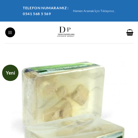
İçeriğe
TELEFON NUMARAMIZ :
atla
Hemen Aramak İçin Tıklayınız..
0541 568 5 569
Yeni