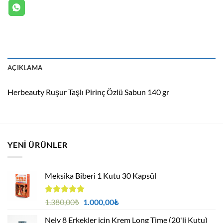
AÇIKLAMA
Herbeauty Ruşur Taşlı Pirinç Özlü Sabun 140 gr
YENI ÜRÜNLER
Meksika Biberi 1 Kutu 30 Kapsül
5 üzerinden
Orijinal
Şu
1.380,00
₺
1.000,00
₺
4.94
oy
fiyat:
andaki
aldı
Nely 8 Erkekler için Krem Long Time (20'li Kutu)
1.380,00₺.
fiyat: