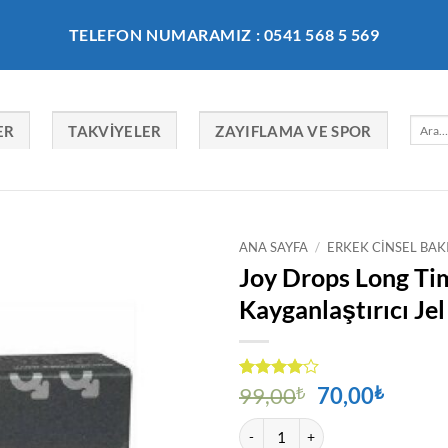
TELEFON NUMARAMIZ : 0541 568 5 569
Ara:
ER
TAKVIYELER
ZAYIFLAMA VE SPOR
ANA SAYFA
/
ERKEK CINSEL BAK
Joy Drops Long Ti
Kayganlaştırıcı Jel
Orijinal
Şu
1
müşteri
99,00
₺
70,00
₺
puanına
fiyat:
andak
dayanarak
Joy Drops Long Time Delay Krem ve 
99,00₺.
fiyat:
5