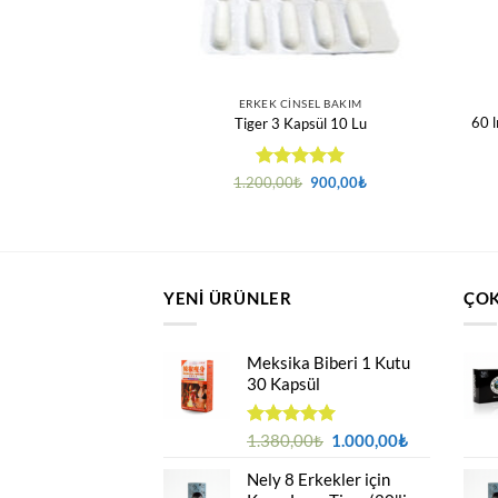
NSEL BAKIM
ERKEK CINSEL BAKIM
60 
0 Delay Krem 15 ML
Tiger 3 Kapsül 10 Lu
rinden
Orijinal
Şu
5 üzerinden
Orijinal
Şu
₺
250,00
₺
1.200,00
₺
900,00
₺
fiyat:
andaki
fiyat:
andaki
aldı
5
oy aldı
350,00₺.
fiyat:
1.200,00₺.
fiyat:
250,00₺.
900,00₺.
YENI ÜRÜNLER
ÇOK
Meksika Biberi 1 Kutu
30 Kapsül
Orijinal
Şu
5 üzerinden
1.380,00
₺
1.000,00
₺
4.94
oy
fiyat:
andaki
aldı
Nely 8 Erkekler için
1.380,00₺.
fiyat: