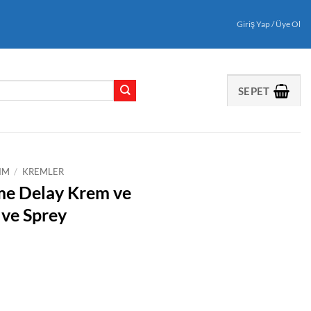
Giriş Yap / Üye Ol
SEPET
IM
/
KREMLER
me Delay Krem ve
 ve Sprey
i
Kayganlaştırıcı Jel ve Sprey adet