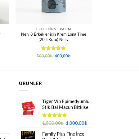
ERKEK CINSEL BAKIM
y
Nely 8 Erkekler için Krem Long Time
(20’li Kutu) Nelly
5 üzerinden
Orijinal
Şu
500,00
₺
400,00
₺
:
fiyat:
andaki
4.88
oy
0₺
500,00₺.
fiyat:
aldı
400,00₺.
0₺
ÜRÜNLER
Tiger Vip Epimedyumlu
Stik Bal Macun Bitkisel
Orijinal
Şu
5
1.500,00
₺
1.000,00
₺
üzerinden
fiyat:
andaki
4.75
oy
Family Plus Fine İnce
1.500,00₺.
fiyat:
aldı