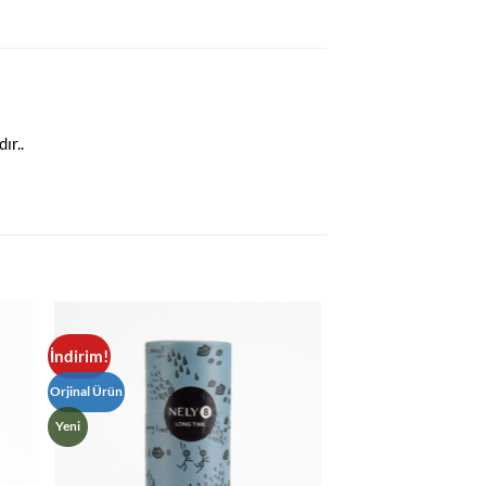
ır..
İndirim!
Orjinal Ürün
Yeni