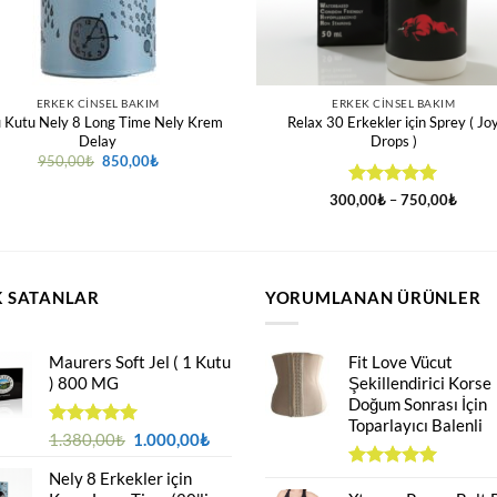
ERKEK CINSEL BAKIM
ERKEK CINSEL BAKIM
lı Kutu Nely 8 Long Time Nely Krem
Relax 30 Erkekler için Sprey ( Jo
Delay
Drops )
Orijinal
Şu
950,00
₺
850,00
₺
fiyat:
andaki
950,00₺.
fiyat:
5 üzerinden
Fiyat
300,00
₺
–
750,00
₺
850,00₺.
aralığı
4.94
oy
300,0
aldı
-
750,0
 SATANLAR
YORUMLANAN ÜRÜNLER
Maurers Soft Jel ( 1 Kutu
Fit Love Vücut
) 800 MG
Şekillendirici Korse
Doğum Sonrası İçin
Toparlayıcı Balenli
Orijinal
Şu
5 üzerinden
1.380,00
₺
1.000,00
₺
4.95
oy
fiyat:
andaki
aldı
Nely 8 Erkekler için
1.380,00₺.
fiyat:
5 üzerinden