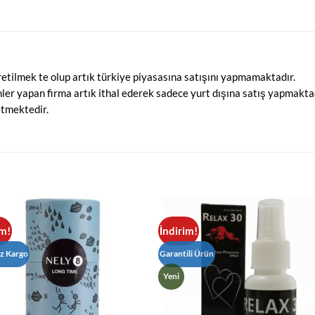
retilmek te olup artık türkiye piyasasına satışını yapmamaktadır.
nler yapan firma artık ithal ederek sadece yurt dışına satış yapmaktad
etmektedir.
im!
İndirim!
iz Kargo
Garantili Ürün
Yeni