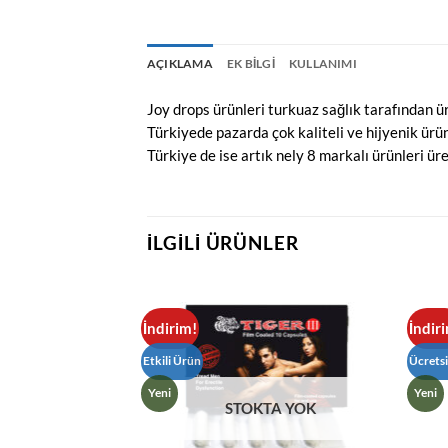
AÇIKLAMA
EK BILGI
KULLANIMI
Joy drops ürünleri turkuaz sağlık tarafından ü
Türkiyede pazarda çok kaliteli ve hijyenik ürü
Türkiye de ise artık nely 8 markalı ürünleri ür
İLGILI ÜRÜNLER
İndirim!
İndir
Etkili Ürün
Ücrets
Yeni
Yeni
STOKTA YOK