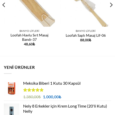
BANYO LIFLERI
BANYO LIFLERI
Loofah Havlu Sırt Masaj
Loofah Saplı Masaj Lif-06
Bandı-37
88,00
₺
48,60
₺
YENI ÜRÜNLER
Meksika Biberi 1 Kutu 30 Kapsül
5 üzerinden
Orijinal
Şu
1.380,00
₺
1.000,00
₺
4.94
oy
fiyat:
andaki
aldı
Nely 8 Erkekler için Krem Long Time (20'li Kutu)
1.380,00₺.
fiyat:
Nelly
1.000,00₺.