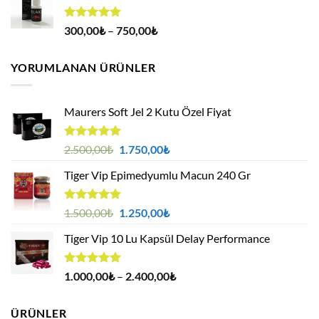
400,00₺.
5 üzerinden
Fiyat
300,00
₺
–
750,00
₺
4.94
oy
aralığı:
aldı
300,00₺
YORUMLANAN ÜRÜNLER
-
750,00₺
Maurers Soft Jel 2 Kutu Özel Fiyat
5 üzerinden
Orijinal
Şu
2.500,00
₺
1.750,00
₺
5.00
oy
fiyat:
andaki
aldı
Tiger Vip Epimedyumlu Macun 240 Gr
2.500,00₺.
fiyat:
1.750,00₺.
5 üzerinden
Orijinal
Şu
1.500,00
₺
1.250,00
₺
5.00
oy
fiyat:
andaki
aldı
Tiger Vip 10 Lu Kapsül Delay Performance
1.500,00₺.
fiyat:
1.250,00₺.
5 üzerinden
Fiyat
1.000,00
₺
–
2.400,00
₺
5.00
oy
aralığı:
aldı
1.000,00₺
ÜRÜNLER