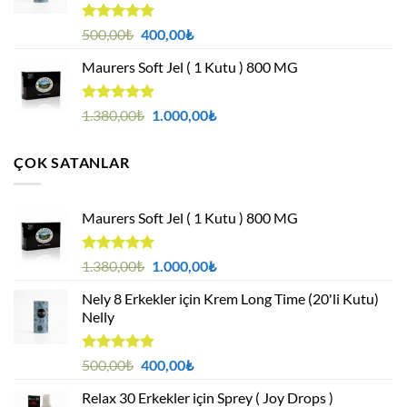
5 üzerinden
Orijinal
Şu
500,00
₺
400,00
₺
4.88
oy
fiyat:
andaki
aldı
Maurers Soft Jel ( 1 Kutu ) 800 MG
500,00₺.
fiyat:
400,00₺.
5 üzerinden
Orijinal
Şu
1.380,00
₺
1.000,00
₺
4.95
oy
fiyat:
andaki
aldı
1.380,00₺.
fiyat:
ÇOK SATANLAR
1.000,00₺.
Maurers Soft Jel ( 1 Kutu ) 800 MG
5 üzerinden
Orijinal
Şu
1.380,00
₺
1.000,00
₺
4.95
oy
fiyat:
andaki
aldı
Nely 8 Erkekler için Krem Long Time (20'li Kutu)
1.380,00₺.
fiyat:
Nelly
1.000,00₺.
5 üzerinden
Orijinal
Şu
500,00
₺
400,00
₺
4.88
oy
fiyat:
andaki
aldı
Relax 30 Erkekler için Sprey ( Joy Drops )
500,00₺.
fiyat: