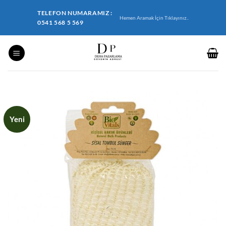
İçeriğe
TELEFON NUMARAMIZ :
atla
Hemen Aramak İçin Tıklayınız..
0541 568 5 569
Yeni