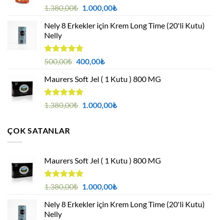
5 üzerinden
Orijinal
Şu
1.380,00
₺
1.000,00
₺
4.94
oy
fiyat:
andaki
aldı
Nely 8 Erkekler için Krem Long Time (20'li Kutu)
1.380,00₺.
fiyat:
Nelly
1.000,00₺.
5 üzerinden
Orijinal
Şu
500,00
₺
400,00
₺
4.88
oy
fiyat:
andaki
aldı
Maurers Soft Jel ( 1 Kutu ) 800 MG
500,00₺.
fiyat:
400,00₺.
5 üzerinden
Orijinal
Şu
1.380,00
₺
1.000,00
₺
4.95
oy
fiyat:
andaki
aldı
1.380,00₺.
fiyat:
ÇOK SATANLAR
1.000,00₺.
Maurers Soft Jel ( 1 Kutu ) 800 MG
5 üzerinden
Orijinal
Şu
1.380,00
₺
1.000,00
₺
4.95
oy
fiyat:
andaki
aldı
Nely 8 Erkekler için Krem Long Time (20'li Kutu)
1.380,00₺.
fiyat:
Nelly
1.000,00₺.