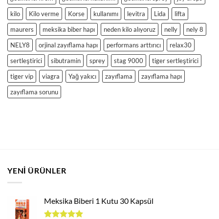
kilo
Kilo verme
Korse
kullanımı
levitra
Lida
lifta
maurers
meksika biber hapı
neden kilo alıyoruz
nelly
nely 8
NELY8
orjinal zayıflama hapı
performans arttırıcı
relax30
sertleştirici
sibutramin
sprey
stag 9000
tiger sertleştirici
tiger vip
viagra
Yağ yakıcı
zayıflama
zayıflama hapı
zayıflama sorunu
YENI ÜRÜNLER
Meksika Biberi 1 Kutu 30 Kapsül