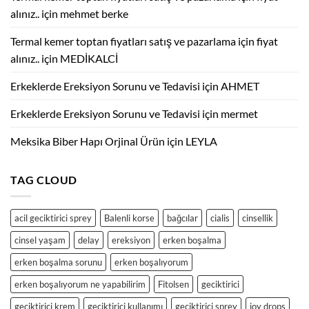
Aile.
için
alınız..
için
mehmet berke
Termal kemer toptan fiyatları satış ve pazarlama için fiyat
alınız..
için
MEDİKALCİ
Erkeklerde Ereksiyon Sorunu ve Tedavisi
için
AHMET
Erkeklerde Ereksiyon Sorunu ve Tedavisi
için
mermet
Meksika Biber Hapı Orjinal Ürün
için
LEYLA
TAG CLOUD
acil geciktirici sprey
Balenli korse
bağcılar
cialis
cinsellik
cinsel yaşam
delay
ereksiyon
erken boşalma
erken boşalma sorunu
erken boşalıyorum
erken boşalıyorum ne yapabilirim
Fitolsen
geciktirici
geciktirici krem
geciktirici kullanımı
geciktirici sprey
joy drops