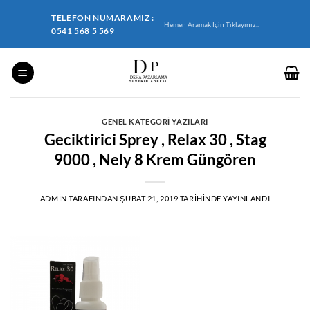
İçeriğe
TELEFON NUMARAMIZ :
atla
Hemen Aramak İçin Tıklayınız..
0541 568 5 569
GENEL KATEGORI YAZILARI
Geciktirici Sprey , Relax 30 , Stag
9000 , Nely 8 Krem Güngören
ADMIN
TARAFINDAN
ŞUBAT 21, 2019
TARIHINDE YAYINLANDI