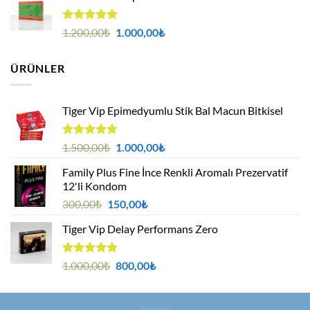
-
299,00₺
5 üzerinden
Orijinal
Şu
1.200,00
₺
1.000,00
₺
5.00
oy
fiyat:
andaki
aldı
1.200,00₺.
fiyat:
ÜRÜNLER
1.000,00₺.
Tiger Vip Epimedyumlu Stik Bal Macun Bitkisel
5
Orijinal
Şu
1.500,00
₺
1.000,00
₺
üzerinden
fiyat:
andaki
4.75
oy
Family Plus Fine İnce Renkli Aromalı Prezervatif
1.500,00₺.
fiyat:
aldı
12'li Kondom
1.000,00₺.
Orijinal
Şu
300,00
₺
150,00
₺
fiyat:
andaki
Tiger Vip Delay Performans Zero
300,00₺.
fiyat:
150,00₺.
5 üzerinden
Orijinal
Şu
1.000,00
₺
800,00
₺
5.00
oy
fiyat:
andaki
aldı
1.000,00₺.
fiyat:
800,00₺.