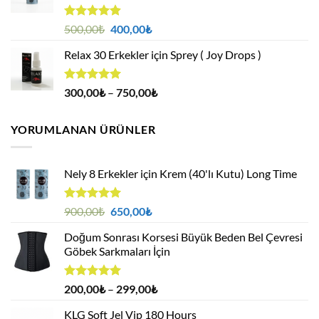
5 üzerinden
Orijinal
Şu
500,00
₺
400,00
₺
4.88
oy
fiyat:
andaki
aldı
Relax 30 Erkekler için Sprey ( Joy Drops )
500,00₺.
fiyat:
400,00₺.
5 üzerinden
Fiyat
300,00
₺
–
750,00
₺
4.94
oy
aralığı:
aldı
300,00₺
YORUMLANAN ÜRÜNLER
-
750,00₺
Nely 8 Erkekler için Krem (40'lı Kutu) Long Time
5 üzerinden
Orijinal
Şu
900,00
₺
650,00
₺
5.00
oy
fiyat:
andaki
aldı
Doğum Sonrası Korsesi Büyük Beden Bel Çevresi
900,00₺.
fiyat:
Göbek Sarkmaları İçin
650,00₺.
5 üzerinden
Fiyat
200,00
₺
–
299,00
₺
5.00
oy
aralığı:
aldı
KLG Soft Jel Vip 180 Hours
200,00₺