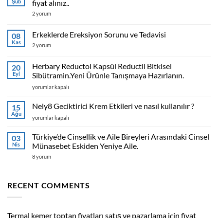
Şub
fiyat alınız..
Termal
2 yorum
kemer
toptan
fiyatları
Erkeklerde Ereksiyon Sorunu ve Tedavisi
08
satış
Kas
ve
Erkeklerde
2 yorum
pazarlama
Ereksiyon
için
Sorunu
fiyat
ve
Herbary Reductol Kapsül Reductil Bitkisel
20
alınız..
Tedavisi
Eyl
Sibütramin.Yeni Ürünle Tanışmaya Hazırlanın.
için
için
Herbary
yorumlar kapalı
Reductol
Kapsül
Nely8 Geciktirici Krem Etkileri ve nasıl kullanılır ?
15
Reductil
Ağu
Nely8
yorumlar kapalı
Bitkisel
Geciktirici
Sibütramin.Yeni
Krem
Türkiye’de Cinsellik ve Aile Bireyleri Arasındaki Cinsel
Ürünle
03
Etkileri
Nis
Tanışmaya
Münasebet Eskiden Yeniye Aile.
ve
Hazırlanın.
Türkiye’de
8 yorum
nasıl
için
Cinsellik
kullanılır
ve
?
Aile
Bireyleri
için
RECENT COMMENTS
Arasındaki
Cinsel
Münasebet
Eskiden
Yeniye
Termal kemer toptan fiyatları satış ve pazarlama için fiyat