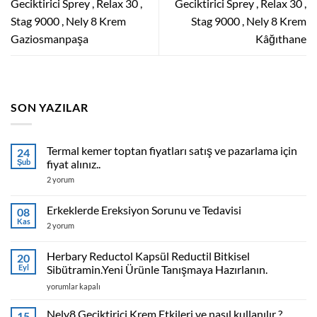
Geciktirici Sprey , Relax 30 ,
Geciktirici Sprey , Relax 30 ,
Stag 9000 , Nely 8 Krem
Stag 9000 , Nely 8 Krem
Gaziosmanpaşa
Kâğıthane
SON YAZILAR
Termal kemer toptan fiyatları satış ve pazarlama için
24
Şub
fiyat alınız..
Termal
2 yorum
kemer
toptan
fiyatları
Erkeklerde Ereksiyon Sorunu ve Tedavisi
08
satış
Kas
ve
Erkeklerde
2 yorum
pazarlama
Ereksiyon
için
Sorunu
fiyat
ve
Herbary Reductol Kapsül Reductil Bitkisel
20
alınız..
Tedavisi
Eyl
Sibütramin.Yeni Ürünle Tanışmaya Hazırlanın.
için
için
Herbary
yorumlar kapalı
Reductol
Kapsül
Nely8 Geciktirici Krem Etkileri ve nasıl kullanılır ?
15