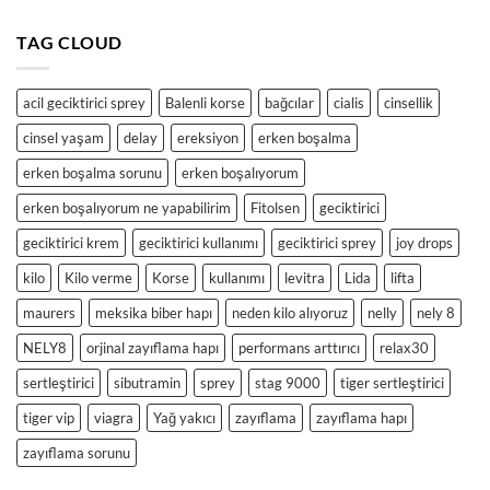
TAG CLOUD
acil geciktirici sprey
Balenli korse
bağcılar
cialis
cinsellik
cinsel yaşam
delay
ereksiyon
erken boşalma
erken boşalma sorunu
erken boşalıyorum
erken boşalıyorum ne yapabilirim
Fitolsen
geciktirici
geciktirici krem
geciktirici kullanımı
geciktirici sprey
joy drops
kilo
Kilo verme
Korse
kullanımı
levitra
Lida
lifta
maurers
meksika biber hapı
neden kilo alıyoruz
nelly
nely 8
NELY8
orjinal zayıflama hapı
performans arttırıcı
relax30
sertleştirici
sibutramin
sprey
stag 9000
tiger sertleştirici
tiger vip
viagra
Yağ yakıcı
zayıflama
zayıflama hapı
zayıflama sorunu