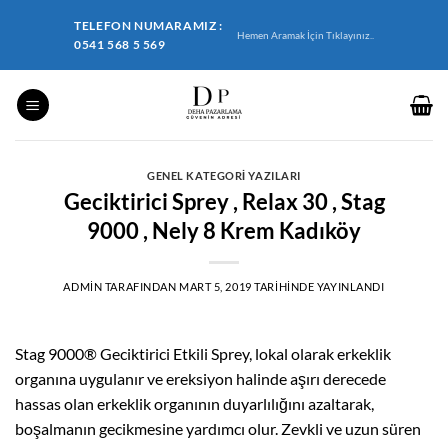
İçeriğe
TELEFON NUMARAMIZ :
atla
Hemen Aramak İçin Tıklayınız..
0541 568 5 569
GENEL KATEGORI YAZILARI
Geciktirici Sprey , Relax 30 , Stag
9000 , Nely 8 Krem Kadıköy
ADMIN
TARAFINDAN
MART 5, 2019
TARIHINDE YAYINLANDI
Stag 9000® Geciktirici Etkili Sprey, lokal olarak erkeklik
organına uygulanır ve ereksiyon halinde aşırı derecede
hassas olan erkeklik organının duyarlılığını azaltarak,
boşalmanın gecikmesine yardımcı olur. Zevkli ve uzun süren