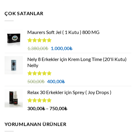
4.95
oy
fiyat:
andaki
aldı
1.380,00₺.
fiyat:
ÇOK SATANLAR
1.000,00₺.
Maurers Soft Jel ( 1 Kutu ) 800 MG
5 üzerinden
Orijinal
Şu
1.380,00
₺
1.000,00
₺
4.95
oy
fiyat:
andaki
aldı
Nely 8 Erkekler için Krem Long Time (20'li Kutu)
1.380,00₺.
fiyat:
Nelly
1.000,00₺.
5 üzerinden
Orijinal
Şu
500,00
₺
400,00
₺
4.88
oy
fiyat:
andaki
aldı
Relax 30 Erkekler için Sprey ( Joy Drops )
500,00₺.
fiyat:
400,00₺.
5 üzerinden
Fiyat
300,00
₺
–
750,00
₺
4.94
oy
aralığı:
aldı
300,00₺
YORUMLANAN ÜRÜNLER
-
750,00₺