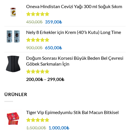
Oneva Hindistan Cevizi Yağı 300 ml Soğuk Sıkım
5 üzerinden
Orijinal
Şu
450,00
₺
359,00
₺
5.00
oy
fiyat:
andaki
aldı
Nely 8 Erkekler için Krem (40'lı Kutu) Long Time
450,00₺.
fiyat:
359,00₺.
5 üzerinden
Orijinal
Şu
900,00
₺
650,00
₺
5.00
oy
fiyat:
andaki
aldı
Doğum Sonrası Korsesi Büyük Beden Bel Çevresi
900,00₺.
fiyat:
Göbek Sarkmaları İçin
650,00₺.
5 üzerinden
Fiyat
200,00
₺
–
299,00
₺
5.00
oy
aralığı:
aldı
200,00₺
ÜRÜNLER
-
299,00₺
Tiger Vip Epimedyumlu Stik Bal Macun Bitkisel
5
Orijinal
Şu
1.500,00
₺
1.000,00
₺