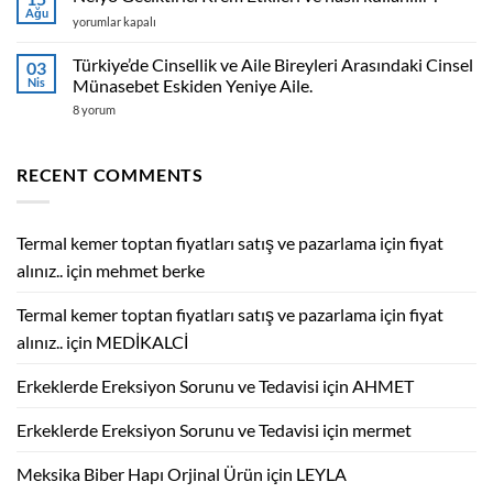
Reductil
Ağu
Nely8
yorumlar kapalı
Bitkisel
Geciktirici
Sibütramin.Yeni
Krem
Türkiye’de Cinsellik ve Aile Bireyleri Arasındaki Cinsel
Ürünle
03
Etkileri
Nis
Tanışmaya
Münasebet Eskiden Yeniye Aile.
ve
Hazırlanın.
Türkiye’de
8 yorum
nasıl
için
Cinsellik
kullanılır
ve
?
Aile
Bireyleri
için
RECENT COMMENTS
Arasındaki
Cinsel
Münasebet
Eskiden
Yeniye
Termal kemer toptan fiyatları satış ve pazarlama için fiyat
Aile.
için
alınız..
için
mehmet berke
Termal kemer toptan fiyatları satış ve pazarlama için fiyat
alınız..
için
MEDİKALCİ
Erkeklerde Ereksiyon Sorunu ve Tedavisi
için
AHMET
Erkeklerde Ereksiyon Sorunu ve Tedavisi
için
mermet
Meksika Biber Hapı Orjinal Ürün
için
LEYLA