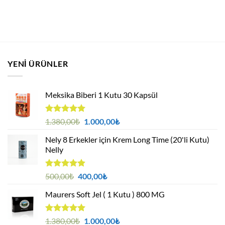
YENI ÜRÜNLER
Meksika Biberi 1 Kutu 30 Kapsül
5 üzerinden
Orijinal
Şu
1.380,00
₺
1.000,00
₺
4.94
oy
fiyat:
andaki
aldı
Nely 8 Erkekler için Krem Long Time (20'li Kutu)
1.380,00₺.
fiyat:
Nelly
1.000,00₺.
5 üzerinden
Orijinal
Şu
500,00
₺
400,00
₺
4.88
oy
fiyat:
andaki
aldı
Maurers Soft Jel ( 1 Kutu ) 800 MG
500,00₺.
fiyat:
400,00₺.
5 üzerinden
Orijinal
Şu
1.380,00
₺
1.000,00
₺