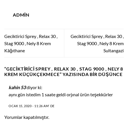
ADMIN
Geciktirici Sprey , Relax 30 ,
Geciktirici Sprey , Relax 30 ,
Stag 9000 , Nely 8 Krem
Stag 9000 , Nely 8 Krem
Kâğıthane
Sultangazi
“
GECIKTIRICI SPREY , RELAX 30 , STAG 9000 , NELY 8
KREM KÜÇÜKÇEKMECE
” YAZISINDA BIR DÜŞÜNCE
kahin 53
diyor ki:
aynı gün istedim 1 saate geldi orjınal ürün teşekkürler
OCAK 15, 2020 - 11:26 AM’ DE
Yorumlar kapatılmıştır.