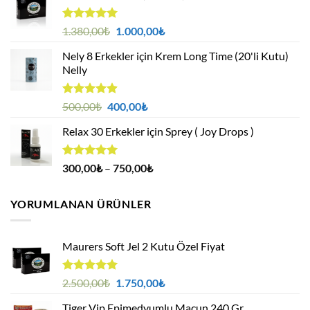
5 üzerinden
Orijinal
Şu
1.380,00
₺
1.000,00
₺
4.95
oy
fiyat:
andaki
aldı
Nely 8 Erkekler için Krem Long Time (20'li Kutu)
1.380,00₺.
fiyat:
Nelly
1.000,00₺.
5 üzerinden
Orijinal
Şu
500,00
₺
400,00
₺
4.88
oy
fiyat:
andaki
aldı
Relax 30 Erkekler için Sprey ( Joy Drops )
500,00₺.
fiyat:
400,00₺.
5 üzerinden
Fiyat
300,00
₺
–
750,00
₺
4.94
oy
aralığı:
aldı
300,00₺
YORUMLANAN ÜRÜNLER
-
750,00₺
Maurers Soft Jel 2 Kutu Özel Fiyat
5 üzerinden
Orijinal
Şu
2.500,00
₺
1.750,00
₺
5.00
oy
fiyat:
andaki
aldı
Tiger Vip Epimedyumlu Macun 240 Gr