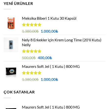
YENI ÜRÜNLER
Meksika Biberi 1 Kutu 30 Kapsül
5 üzerinden
Orijinal
Şu
1.380,00
₺
1.000,00
₺
4.94
oy
fiyat:
andaki
aldı
Nely 8 Erkekler için Krem Long Time (20'li Kutu)
1.380,00₺.
fiyat:
Nelly
1.000,00₺.
5 üzerinden
Orijinal
Şu
500,00
₺
400,00
₺
4.88
oy
fiyat:
andaki
aldı
Maurers Soft Jel ( 1 Kutu ) 800 MG
500,00₺.
fiyat:
400,00₺.
5 üzerinden
Orijinal
Şu
1.380,00
₺
1.000,00
₺
4.95
oy
fiyat:
andaki
aldı
1.380,00₺.
fiyat:
ÇOK SATANLAR
1.000,00₺.
Maurers Soft Jel ( 1 Kutu ) 800 MG