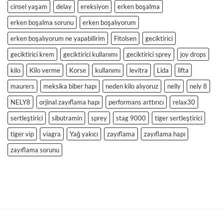
cinsel yaşam
delay
ereksiyon
erken boşalma
erken boşalma sorunu
erken boşalıyorum
erken boşalıyorum ne yapabilirim
Fitolsen
geciktirici
geciktirici krem
geciktirici kullanımı
geciktirici sprey
joy drops
kilo
Kilo verme
Korse
kullanımı
levitra
Lida
lifta
maurers
meksika biber hapı
neden kilo alıyoruz
nelly
nely 8
NELY8
orjinal zayıflama hapı
performans arttırıcı
relax30
sertleştirici
sibutramin
sprey
stag 9000
tiger sertleştirici
tiger vip
viagra
Yağ yakıcı
zayıflama
zayıflama hapı
zayıflama sorunu