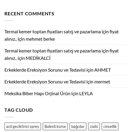
kullanılır
ve
?
Aile
Bireyleri
için
RECENT COMMENTS
Arasındaki
Cinsel
Münasebet
Eskiden
Yeniye
Termal kemer toptan fiyatları satış ve pazarlama için fiyat
Aile.
için
alınız..
için
mehmet berke
Termal kemer toptan fiyatları satış ve pazarlama için fiyat
alınız..
için
MEDİKALCİ
Erkeklerde Ereksiyon Sorunu ve Tedavisi
için
AHMET
Erkeklerde Ereksiyon Sorunu ve Tedavisi
için
mermet
Meksika Biber Hapı Orjinal Ürün
için
LEYLA
TAG CLOUD
acil geciktirici sprey
Balenli korse
bağcılar
cialis
cinsellik