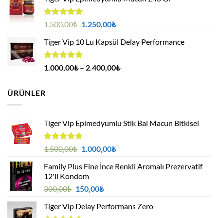
2.500,00₺.
fiyat:
1.750,00₺.
5 üzerinden
Orijinal
Şu
1.500,00
₺
1.250,00
₺
5.00
oy
fiyat:
andaki
aldı
Tiger Vip 10 Lu Kapsül Delay Performance
1.500,00₺.
fiyat:
1.250,00₺.
5 üzerinden
Fiyat
1.000,00
₺
–
2.400,00
₺
5.00
oy
aralığı:
aldı
1.000,00₺
ÜRÜNLER
-
2.400,00₺
Tiger Vip Epimedyumlu Stik Bal Macun Bitkisel
5
Orijinal
Şu
1.500,00
₺
1.000,00
₺
üzerinden
fiyat:
andaki
4.75
oy
Family Plus Fine İnce Renkli Aromalı Prezervatif
1.500,00₺.
fiyat:
aldı
12'li Kondom
1.000,00₺.
Orijinal
Şu
300,00
₺
150,00
₺
fiyat:
andaki
Tiger Vip Delay Performans Zero
300,00₺.
fiyat: