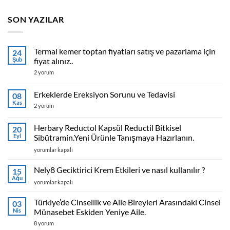
SON YAZILAR
Termal kemer toptan fiyatları satış ve pazarlama için
24
Şub
fiyat alınız..
Termal
2 yorum
kemer
toptan
fiyatları
Erkeklerde Ereksiyon Sorunu ve Tedavisi
08
satış
Kas
ve
Erkeklerde
2 yorum
pazarlama
Ereksiyon
için
Sorunu
fiyat
ve
Herbary Reductol Kapsül Reductil Bitkisel
20
alınız..
Tedavisi
Eyl
Sibütramin.Yeni Ürünle Tanışmaya Hazırlanın.
için
için
Herbary
yorumlar kapalı
Reductol
Kapsül
Nely8 Geciktirici Krem Etkileri ve nasıl kullanılır ?
15
Reductil
Ağu
Nely8
yorumlar kapalı
Bitkisel
Geciktirici
Sibütramin.Yeni
Krem
Türkiye’de Cinsellik ve Aile Bireyleri Arasındaki Cinsel
Ürünle
03
Etkileri
Nis
Tanışmaya
Münasebet Eskiden Yeniye Aile.
ve
Hazırlanın.
Türkiye’de
8 yorum
nasıl
için
Cinsellik