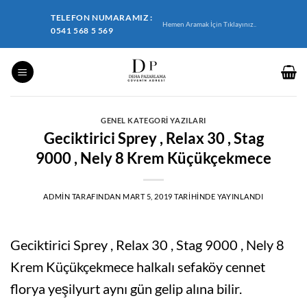
İçeriğe
TELEFON NUMARAMIZ :
atla
Hemen Aramak İçin Tıklayınız..
0541 568 5 569
GENEL KATEGORI YAZILARI
Geciktirici Sprey , Relax 30 , Stag
9000 , Nely 8 Krem Küçükçekmece
ADMIN
TARAFINDAN
MART 5, 2019
TARIHINDE YAYINLANDI
Geciktirici Sprey , Relax 30 , Stag 9000 , Nely 8
Krem Küçükçekmece halkalı sefaköy cennet
florya yeşilyurt aynı gün gelip alına bilir.