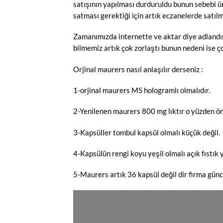
satışının yapılması durduruldu bunun sebebi ü
satması gerektiği için artık eczanelerde satı
Zamanımızda internette ve aktar diye adlandır
bilmemiz artık çok zorlaştı bunun nedeni ise 
Orjinal maurers nasıl anlaşılır derseniz :
1-orjinal maurers MS hologramlı olmalıdır.
2-Yenilenen maurers 800 mg lıktır o yüzden ö
3-Kapsüller tombul kapsül olmalı küçük değil.
4-Kapsülün rengi koyu yeşil olmalı açık fıstık ye
5-Maurers artık 36 kapsül değil dir firma gün