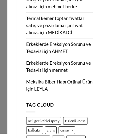
alınız..
için
mehmet berke
Termal kemer toptan fiyatları
satış ve pazarlama için fiyat
alınız..
için
MEDİKALCİ
Erkeklerde Ereksiyon Sorunu ve
Tedavisi
için
AHMET
Erkeklerde Ereksiyon Sorunu ve
Tedavisi
için
mermet
Meksika Biber Hapı Orjinal Ürün
için
LEYLA
TAG CLOUD
acil geciktirici sprey
Balenli korse
bağcılar
cialis
cinsellik