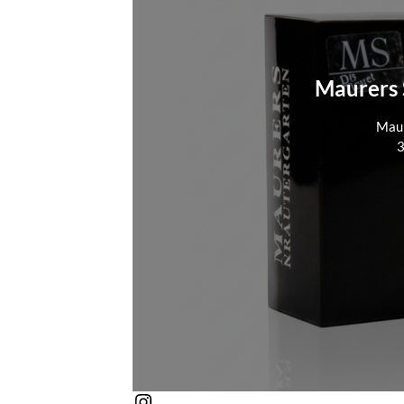
Maurers S
Maur
3
Instagram