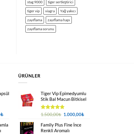
stag 9000
tiger sertleştirici
tiger vip
viagra
Yağ yakıcı
zayıflama
zayıflama hapı
zayıflama sorunu
ÜRÜNLER
apsül
Tiger Vip Epimedyumlu
Stik Bal Macun Bitkisel
Şu
Orijinal
Şu
0
₺
5
1.500,00
₺
1.000,00
₺
üzerinden
andaki
fiyat:
andaki
4.75
oy
amla
Family Plus Fine İnce
₺.
fiyat:
1.500,00₺.
fiyat:
aldı
ı
Renkli Aromalı
1.000,00₺.
1.000,00₺.