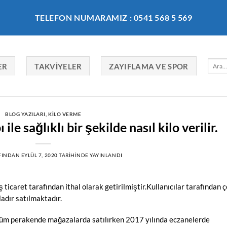
TELEFON NUMARAMIZ : 0541 568 5 569
Ara:
ER
TAKVIYELER
ZAYIFLAMA VE SPOR
BLOG YAZILARI
,
KILO VERME
e sağlıklı bir şekilde nasıl kilo verilir.
FINDAN
EYLÜL 7, 2020
TARIHINDE YAYINLANDI
icaret tarafından ithal olarak getirilmiştir.Kullanıcılar tarafından 
adır satılmaktadır.
i tüm perakende mağazalarda satılırken 2017 yılında eczanelerde