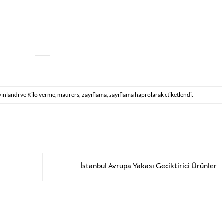
yınlandı ve
Kilo verme
,
maurers
,
zayıflama
,
zayıflama hapı
olarak etiketlendi.
İstanbul Avrupa Yakası Geciktirici Ürünler