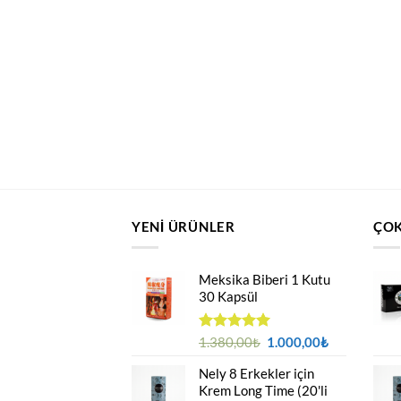
YENI ÜRÜNLER
ÇOK
Meksika Biberi 1 Kutu
30 Kapsül
Orijinal
Şu
5 üzerinden
1.380,00
₺
1.000,00
₺
4.94
oy
fiyat:
andaki
aldı
Nely 8 Erkekler için
1.380,00₺.
fiyat:
Krem Long Time (20'li
1.000,00₺.