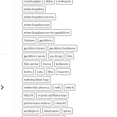
cinsel yaşam
delay
ereksiyon
erken boşalma
erken boşalma sorunu
erken boşalıyorum
erken boşalıyorum ne yapabilirim
Fitolsen
geciktirici
geciktirici krem
geciktirici kullanımı
geciktirici sprey
joy drops
kilo
Kilo verme
Korse
kullanımı
levitra
Lida
lifta
maurers
meksika biber hapı
neden kilo alıyoruz
nelly
nely 8
NELY8
orjinal zayıflama hapı
performans arttırıcı
relax30
sertleştirici
sibutramin
sprey