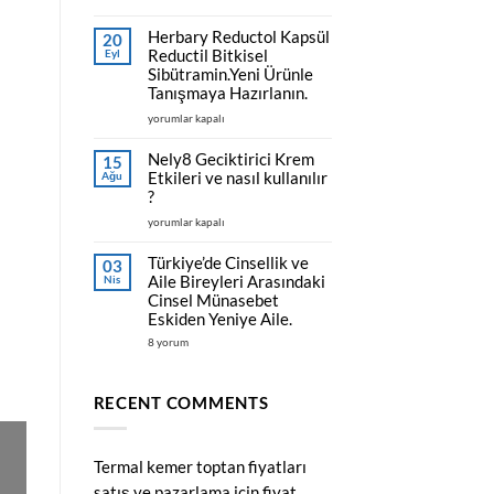
Ereksiyon
i
fiyat
Sorunu
alınız..
ve
Herbary Reductol Kapsül
için
20
Tedavisi
Reductil Bitkisel
Eyl
için
Sibütramin.Yeni Ürünle
Tanışmaya Hazırlanın.
Herbary
yorumlar kapalı
Reductol
Kapsül
Nely8 Geciktirici Krem
15
Reductil
Etkileri ve nasıl kullanılır
Ağu
Bitkisel
?
Sibütramin.Yeni
Nely8
yorumlar kapalı
Ürünle
Geciktirici
Tanışmaya
Krem
Hazırlanın.
Türkiye’de Cinsellik ve
03
Etkileri
için
Aile Bireyleri Arasındaki
Nis
ve
Cinsel Münasebet
nasıl
Eskiden Yeniye Aile.
kullanılır
Türkiye’de
8 yorum
?
Cinsellik
için
ve
Aile
Bireyleri
RECENT COMMENTS
Arasındaki
Cinsel
Münasebet
Eskiden
Yeniye
Termal kemer toptan fiyatları
Aile.
için
satış ve pazarlama için fiyat