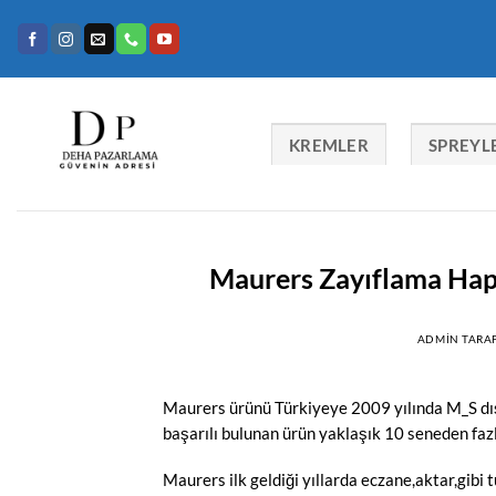
İçeriğe
atla
KREMLER
SPREYL
Maurers Zayıflama Hapı il
ADMIN
TARA
Maurers ürünü Türkiyeye 2009 yılında M_S dış t
başarılı bulunan ürün yaklaşık 10 seneden fazl
Maurers ilk geldiği yıllarda eczane,aktar,gib