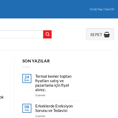
Giriş Yap / Üye Ol
SEPET
SON YAZILAR
Termal kemer toptan
24
fiyatları satış ve
Şub
pazarlama için fiyat
alınız..
Termal
2 yorum
çok
kemer
toptan
fiyatları
Erkeklerde Ereksiyon
08
satış
Sorunu ve Tedavisi
Kas
ve
pazarlama
Erkeklerde
2 yorum
için