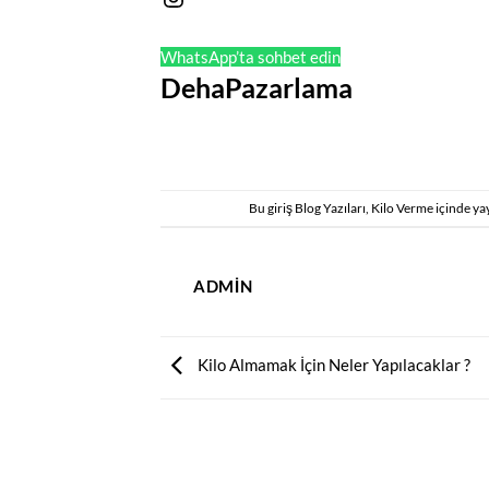
WhatsApp’ta sohbet edin
DehaPazarlama
Bu giriş
Blog Yazıları
,
Kilo Verme
içinde ya
ADMIN
Kilo Almamak İçin Neler Yapılacaklar ?