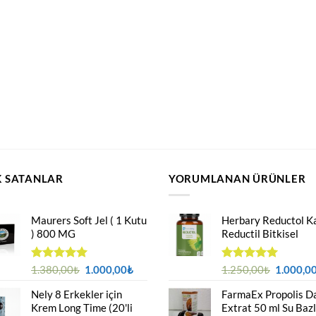
 SATANLAR
YORUMLANAN ÜRÜNLER
Maurers Soft Jel ( 1 Kutu
Herbary Reductol K
) 800 MG
Reductil Bitkisel
Orijinal
Şu
Orijinal
5 üzerinden
1.380,00
₺
1.000,00
₺
5 üzerinden
1.250,00
₺
1.000,0
4.95
oy
5.00
oy
fiyat:
andaki
fiyat:
aldı
aldı
Nely 8 Erkekler için
FarmaEx Propolis D
1.380,00₺.
fiyat:
1.250,00
Krem Long Time (20'li
Extrat 50 ml Su Bazl
1.000,00₺.