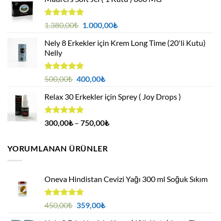
5 üzerinden
Orijinal
Şu
1.380,00
₺
1.000,00
₺
4.95
oy
fiyat:
andaki
aldı
Nely 8 Erkekler için Krem Long Time (20'li Kutu)
1.380,00₺.
fiyat:
Nelly
1.000,00₺.
5 üzerinden
Orijinal
Şu
500,00
₺
400,00
₺
4.88
oy
fiyat:
andaki
aldı
Relax 30 Erkekler için Sprey ( Joy Drops )
500,00₺.
fiyat:
400,00₺.
5 üzerinden
Fiyat
300,00
₺
–
750,00
₺
4.94
oy
aralığı:
aldı
300,00₺
YORUMLANAN ÜRÜNLER
-
750,00₺
Oneva Hindistan Cevizi Yağı 300 ml Soğuk Sıkım
5 üzerinden
Orijinal
Şu
450,00
₺
359,00
₺
5.00
oy
fiyat:
andaki
aldı