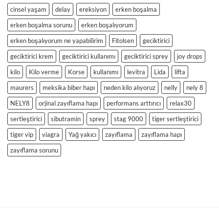
cinsel yaşam
delay
ereksiyon
erken boşalma
erken boşalma sorunu
erken boşalıyorum
erken boşalıyorum ne yapabilirim
Fitolsen
geciktirici
geciktirici krem
geciktirici kullanımı
geciktirici sprey
joy drops
kilo
Kilo verme
Korse
kullanımı
levitra
Lida
lifta
maurers
meksika biber hapı
neden kilo alıyoruz
nelly
nely 8
NELY8
orjinal zayıflama hapı
performans arttırıcı
relax30
sertleştirici
sibutramin
sprey
stag 9000
tiger sertleştirici
tiger vip
viagra
Yağ yakıcı
zayıflama
zayıflama hapı
zayıflama sorunu