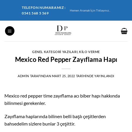
İçeriğe
TELEFON NUMARAMIZ :
atla
Hemen Aramak İçin Tıklayınız..
0541 568 5 569
GENEL KATEGORI YAZILARI
,
KILO VERME
Mexico Red Pepper Zayıflama Hapı
ADMIN
TARAFINDAN
MART 25, 2022
TARIHINDE YAYINLANDI
Mexico red pepper time zayıflama acı biber hapı hakkında
bilinmesi gerekenler.
Zayıflama haplarında bilinen belli başlı çeşitlerden
bahsedelim sizlere bunlar 3 çeşittir.