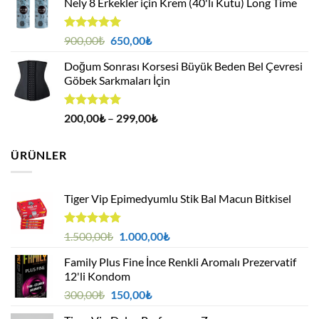
Nely 8 Erkekler için Krem (40'lı Kutu) Long Time
450,00₺.
fiyat:
359,00₺.
5 üzerinden
Orijinal
Şu
900,00
₺
650,00
₺
5.00
oy
fiyat:
andaki
aldı
Doğum Sonrası Korsesi Büyük Beden Bel Çevresi
900,00₺.
fiyat:
Göbek Sarkmaları İçin
650,00₺.
5 üzerinden
Fiyat
200,00
₺
–
299,00
₺
5.00
oy
aralığı:
aldı
200,00₺
ÜRÜNLER
-
299,00₺
Tiger Vip Epimedyumlu Stik Bal Macun Bitkisel
5
Orijinal
Şu
1.500,00
₺
1.000,00
₺
üzerinden
fiyat:
andaki
4.75
oy
Family Plus Fine İnce Renkli Aromalı Prezervatif
1.500,00₺.
fiyat:
aldı
12'li Kondom
1.000,00₺.
Orijinal
Şu
300,00
₺
150,00
₺
fiyat:
andaki