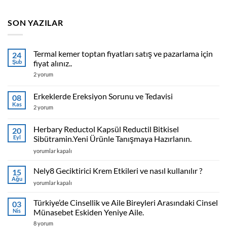
SON YAZILAR
Termal kemer toptan fiyatları satış ve pazarlama için
24
Şub
fiyat alınız..
Termal
2 yorum
kemer
toptan
fiyatları
Erkeklerde Ereksiyon Sorunu ve Tedavisi
08
satış
Kas
ve
Erkeklerde
2 yorum
pazarlama
Ereksiyon
için
Sorunu
fiyat
ve
Herbary Reductol Kapsül Reductil Bitkisel
20
alınız..
Tedavisi
Eyl
Sibütramin.Yeni Ürünle Tanışmaya Hazırlanın.
için
için
Herbary
yorumlar kapalı
Reductol
Kapsül
Nely8 Geciktirici Krem Etkileri ve nasıl kullanılır ?
15
Reductil
Ağu
Nely8
yorumlar kapalı
Bitkisel
Geciktirici
Sibütramin.Yeni
Krem
Türkiye’de Cinsellik ve Aile Bireyleri Arasındaki Cinsel
Ürünle
03
Etkileri
Nis
Tanışmaya
Münasebet Eskiden Yeniye Aile.
ve
Hazırlanın.
Türkiye’de
8 yorum
nasıl