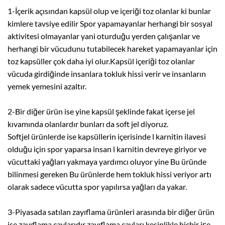
1-İçerik açısından kapsül olup ve içeriği toz olanlar ki bunlar
kimlere tavsiye edilir Spor yapamayanlar herhangi bir sosyal
aktivitesi olmayanlar yani oturduğu yerden çalışanlar ve
herhangi bir vücudunu tutabilecek hareket yapamayanlar için
toz kapsüller çok daha iyi olur.Kapsül içeriği toz olanlar
vücuda girdiğinde insanlara tokluk hissi verir ve insanların
yemek yemesini azaltır.
2-Bir diğer ürün ise yine kapsül şeklinde fakat içerse jel
kıvamında olanlardır bunları da soft jel diyoruz.
Softjel ürünlerde ise kapsüllerin içerisinde l karnitin ilavesi
olduğu için spor yaparsa insan l karnitin devreye giriyor ve
vücuttaki yağları yakmaya yardımcı oluyor yine Bu üründe
bilinmesi gereken Bu ürünlerde hem tokluk hissi veriyor artı
olarak sadece vücutta spor yapılırsa yağları da yakar.
3-Piyasada satılan zayıflama ürünleri arasında bir diğer ürün
ise zayıflama çaylarıdır zayıflama çayları kesinlikle hiçbir işe