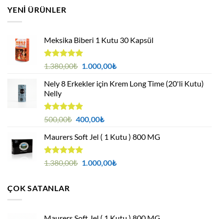
YENI ÜRÜNLER
Meksika Biberi 1 Kutu 30 Kapsül
5 üzerinden
Orijinal
Şu
1.380,00
₺
1.000,00
₺
4.94
oy
fiyat:
andaki
aldı
Nely 8 Erkekler için Krem Long Time (20'li Kutu)
1.380,00₺.
fiyat:
Nelly
1.000,00₺.
5 üzerinden
Orijinal
Şu
500,00
₺
400,00
₺
4.88
oy
fiyat:
andaki
aldı
Maurers Soft Jel ( 1 Kutu ) 800 MG
500,00₺.
fiyat:
400,00₺.
5 üzerinden
Orijinal
Şu
1.380,00
₺
1.000,00
₺
4.95
oy
fiyat:
andaki
aldı
1.380,00₺.
fiyat:
ÇOK SATANLAR
1.000,00₺.
Maurers Soft Jel ( 1 Kutu ) 800 MG