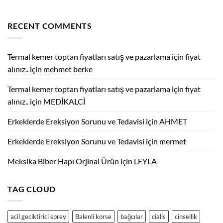
için
Cinsellik
kullanılır
ve
?
Aile
Bireyleri
için
RECENT COMMENTS
Arasındaki
Cinsel
Münasebet
Eskiden
Yeniye
Termal kemer toptan fiyatları satış ve pazarlama için fiyat
Aile.
için
alınız..
için
mehmet berke
Termal kemer toptan fiyatları satış ve pazarlama için fiyat
alınız..
için
MEDİKALCİ
Erkeklerde Ereksiyon Sorunu ve Tedavisi
için
AHMET
Erkeklerde Ereksiyon Sorunu ve Tedavisi
için
mermet
Meksika Biber Hapı Orjinal Ürün
için
LEYLA
TAG CLOUD
acil geciktirici sprey
Balenli korse
bağcılar
cialis
cinsellik