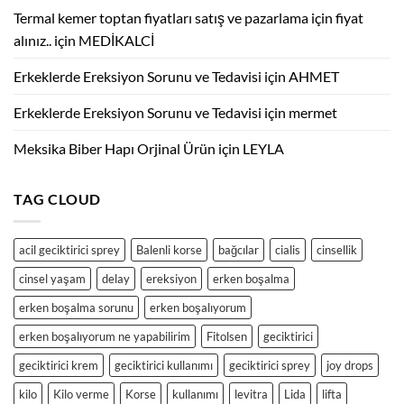
Termal kemer toptan fiyatları satış ve pazarlama için fiyat
alınız..
için
MEDİKALCİ
Erkeklerde Ereksiyon Sorunu ve Tedavisi
için
AHMET
Erkeklerde Ereksiyon Sorunu ve Tedavisi
için
mermet
Meksika Biber Hapı Orjinal Ürün
için
LEYLA
TAG CLOUD
acil geciktirici sprey
Balenli korse
bağcılar
cialis
cinsellik
cinsel yaşam
delay
ereksiyon
erken boşalma
erken boşalma sorunu
erken boşalıyorum
erken boşalıyorum ne yapabilirim
Fitolsen
geciktirici
geciktirici krem
geciktirici kullanımı
geciktirici sprey
joy drops
kilo
Kilo verme
Korse
kullanımı
levitra
Lida
lifta