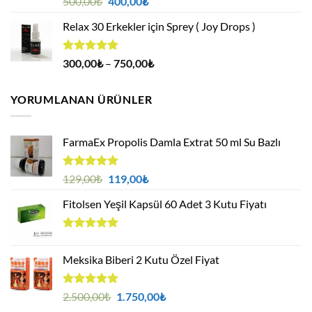
Orijinal
Şu
500,00
₺
400,00
₺
4.88
oy
fiyat:
andaki
aldı
Relax 30 Erkekler için Sprey ( Joy Drops )
500,00₺.
fiyat:
400,00₺.
5 üzerinden
Fiyat
300,00
₺
–
750,00
₺
4.94
oy
aralığı:
aldı
300,00₺
YORUMLANAN ÜRÜNLER
-
750,00₺
FarmaEx Propolis Damla Extrat 50 ml Su Bazlı
5 üzerinden
Orijinal
Şu
129,00
₺
119,00
₺
5.00
oy
fiyat:
andaki
aldı
Fitolsen Yeşil Kapsül 60 Adet 3 Kutu Fiyatı
129,00₺.
fiyat:
119,00₺.
5 üzerinden
5.00
oy
Meksika Biberi 2 Kutu Özel Fiyat
aldı
5 üzerinden
Orijinal
Şu
2.500,00
₺
1.750,00
₺
5.00
oy
fiyat:
andaki