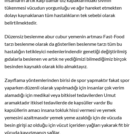
insanların artık kalp damar diz kapaklarındaki sıvının
tükenmesi vücudun yorgunluğu ve ağır hareket etmekten
dolayı kaynaklanan tüm hastalıkların tek sebebi olarak
belirtilmektedir.
Düzensiz beslenme abur cubur yemenin artması Fast-Food
tarzı beslenme olarak da gösterilen beslenme tarzı tüm bu
hastalığın tetikleyici nedenlerindendir genetiği değiştirilmiş
gıdalarla beslenen ve artık ne yediğimizi bilmediğimiz birçok
besinden kaynaklı olarak kilo almaktayız.
Zayıflama yöntemlerinden birisi de spor yapmaktır fakat spor
yaparken düzenli olarak yapılmadığı için insanlar çok verim
alamadığı için medikal veya bitkisel tedavilerden Umut
aramaktadır itkisel tedavilerde de kapsüller vardır Bu
kapsüllerin amacı insana tokluk hissi vermesi ve yemek
yemesini azaltmasıdır yemek yeme azaldığı için de vücuda
besin girişi az olduğu için vücut içeriden yağları yakarak fit bir
vücuda kavuşmanızı sağlar.