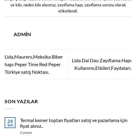
ve
kilo
,
neden kilo alıyoruz
,
zayıflama hapı
,
zayıflama sorunu
olarak
etiketlendi.
ADMIN
Lida,Maurers,Meksika Biber
Lida Dai Dau Zayıflama Hapı
hapı Peper Time Red Peper
Kullanımı,Etkileri,Faydaları.
Türkiye satış Noktası.
SON YAZILAR
Termal kemer toptan fiyatları satış ve pazarlama için
24
Şub
fiyat alınız..
Termal
2 yorum