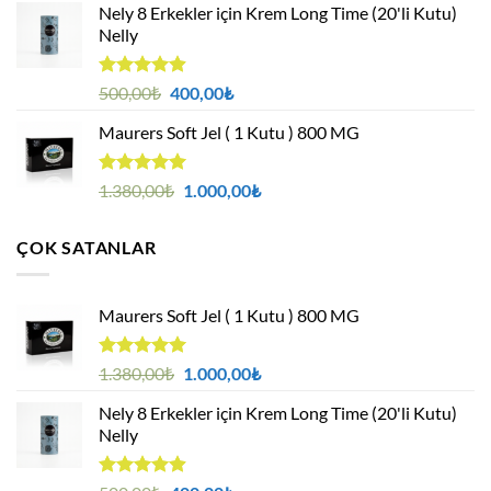
aldı
Nely 8 Erkekler için Krem Long Time (20'li Kutu)
1.380,00₺.
fiyat:
Nelly
1.000,00₺.
5 üzerinden
Orijinal
Şu
500,00
₺
400,00
₺
4.88
oy
fiyat:
andaki
aldı
Maurers Soft Jel ( 1 Kutu ) 800 MG
500,00₺.
fiyat:
400,00₺.
5 üzerinden
Orijinal
Şu
1.380,00
₺
1.000,00
₺
4.95
oy
fiyat:
andaki
aldı
1.380,00₺.
fiyat:
ÇOK SATANLAR
1.000,00₺.
Maurers Soft Jel ( 1 Kutu ) 800 MG
5 üzerinden
Orijinal
Şu
1.380,00
₺
1.000,00
₺
4.95
oy
fiyat:
andaki
aldı
Nely 8 Erkekler için Krem Long Time (20'li Kutu)
1.380,00₺.
fiyat:
Nelly
1.000,00₺.
5 üzerinden