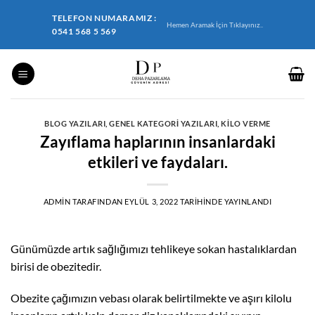
İçeriğe
TELEFON NUMARAMIZ :
atla
Hemen Aramak İçin Tıklayınız..
0541 568 5 569
BLOG YAZILARI
,
GENEL KATEGORI YAZILARI
,
KILO VERME
Zayıflama haplarının insanlardaki
etkileri ve faydaları.
ADMIN
TARAFINDAN
EYLÜL 3, 2022
TARIHINDE YAYINLANDI
Günümüzde artık sağlığımızı tehlikeye sokan hastalıklardan
birisi de obezitedir.
Obezite çağımızın vebası olarak belirtilmekte ve aşırı kilolu