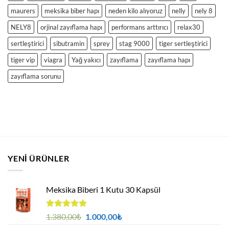
maurers
meksika biber hapı
neden kilo alıyoruz
nelly
nely 8
NELY8
orjinal zayıflama hapı
performans arttırıcı
relax30
sertleştirici
sibutramin
sprey
stag 9000
tiger sertleştirici
tiger vip
viagra
Yağ yakıcı
zayıflama
zayıflama hapı
zayıflama sorunu
YENI ÜRÜNLER
Meksika Biberi 1 Kutu 30 Kapsül
5 üzerinden
Orijinal
Şu
1.380,00
₺
1.000,00
₺
4.94
oy
fiyat:
andaki