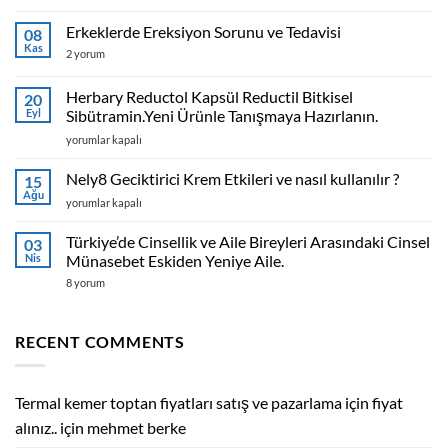
kemer
toptan
fiyatları
Erkeklerde Ereksiyon Sorunu ve Tedavisi
08
satış
Kas
ve
Erkeklerde
2 yorum
pazarlama
Ereksiyon
için
Sorunu
fiyat
ve
Herbary Reductol Kapsül Reductil Bitkisel
20
alınız..
Tedavisi
Eyl
Sibütramin.Yeni Ürünle Tanışmaya Hazırlanın.
için
için
Herbary
yorumlar kapalı
Reductol
Kapsül
Nely8 Geciktirici Krem Etkileri ve nasıl kullanılır ?
15
Reductil
Ağu
Nely8
yorumlar kapalı
Bitkisel
Geciktirici
Sibütramin.Yeni
Krem
Türkiye’de Cinsellik ve Aile Bireyleri Arasındaki Cinsel
Ürünle
03
Etkileri
Nis
Tanışmaya
Münasebet Eskiden Yeniye Aile.
ve
Hazırlanın.
Türkiye’de
8 yorum
nasıl
için
Cinsellik
kullanılır
ve
?
Aile
Bireyleri
için
RECENT COMMENTS
Arasındaki
Cinsel
Münasebet
Eskiden
Yeniye
Termal kemer toptan fiyatları satış ve pazarlama için fiyat
Aile.
için
alınız..
için
mehmet berke