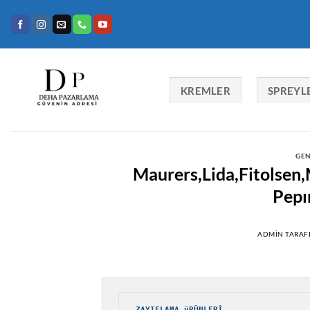
İçeriğe
atla
KREMLER
SPREYL
GEN
Maurers,Lida,Fitolsen
Pepı
ADMIN
TARAF