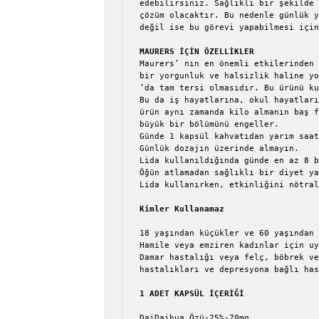
edebilirsiniz. Sağlıklı bir şekilde 
çözüm olacaktır. Bu nedenle günlük y
değil ise bu görevi yapabilmesi için
Maurers’ nın en önemli etkilerinden 
bir yorgunluk ve halsizlik haline yo
’da tam tersi olmasıdır. Bu ürünü ku
Bu da iş hayatlarına, okul hayatları
ürün aynı zamanda kilo almanın baş f
büyük bir bölümünü engeller.

Günde 1 kapsül kahvatıdan yarım saat
Günlük dozajın üzerinde almayın.

Lida kullanıldığında günde en az 8 b
Öğün atlamadan sağlıklı bir diyet ya
Lida kullanırken, etkinliğini nötral
18 yaşından küçükler ve 60 yaşından 
Hamile veya emziren kadınlar için uy
Damar hastalığı veya felç, böbrek ve
hastalıkları ve depresyona bağlı has
1 ADET KAPSÜL İÇERİĞİ
DaiDaihua Özü-25%-70mg
