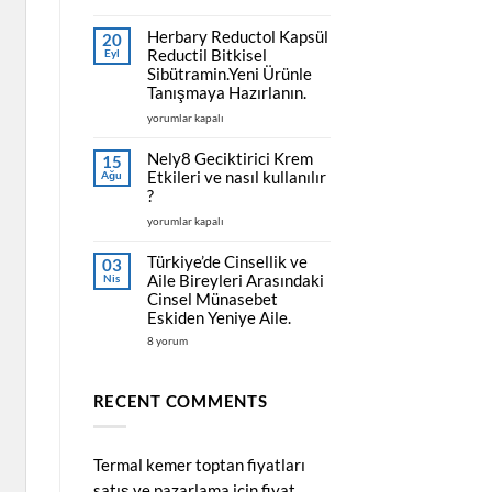
Ereksiyon
fiyat
Sorunu
alınız..
ve
Herbary Reductol Kapsül
için
20
Tedavisi
Reductil Bitkisel
Eyl
için
Sibütramin.Yeni Ürünle
Tanışmaya Hazırlanın.
Herbary
yorumlar kapalı
Reductol
Kapsül
Nely8 Geciktirici Krem
15
Reductil
Etkileri ve nasıl kullanılır
Ağu
Bitkisel
?
Sibütramin.Yeni
Nely8
yorumlar kapalı
Ürünle
Geciktirici
Tanışmaya
Krem
Hazırlanın.
Türkiye’de Cinsellik ve
03
Etkileri
için
Aile Bireyleri Arasındaki
Nis
ve
Cinsel Münasebet
nasıl
Eskiden Yeniye Aile.
kullanılır
Türkiye’de
8 yorum
?
Cinsellik
için
ve
Aile
Bireyleri
RECENT COMMENTS
Arasındaki
Cinsel
Münasebet
Eskiden
Yeniye
Termal kemer toptan fiyatları
Aile.
için
satış ve pazarlama için fiyat