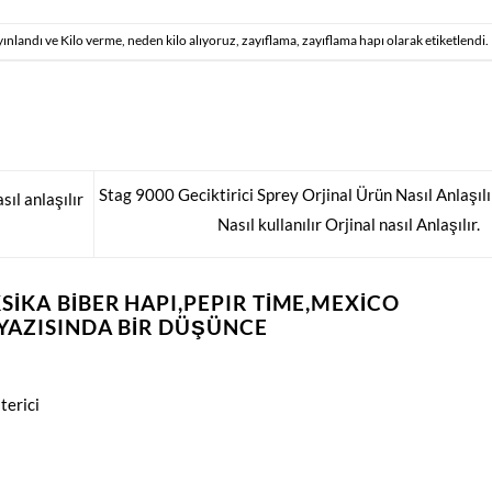
yınlandı ve
Kilo verme
,
neden kilo alıyoruz
,
zayıflama
,
zayıflama hapı
olarak etiketlendi.
Stag 9000 Geciktirici Sprey Orjinal Ürün Nasıl Anlaşılı
sıl anlaşılır
Nasıl kullanılır Orjinal nasıl Anlaşılır.
SIKA BIBER HAPI,PEPIR TIME,MEXICO
 YAZISINDA BIR DÜŞÜNCE
terici