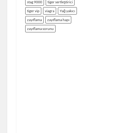
stag 9000
tiger sertleştirici
tiger vip
viagra
Yağ yakıcı
zayıflama
zayıflama hapı
zayıflama sorunu