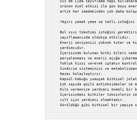
Siz de Lida zayıflama hapı kullanara
ürünün özel etkisi ile gün boyu ener
artık her zamdakinden çok daha kolay
*Aşırı yemek yeme ve tatlı isteğini 
Bol sıvı tüketimi isteğini gerektiri
zayıflamanızda oldukça etkilidir.

Enerji seviyenizi yüksek tutar ve hi
yardımcıdır.

İçerisinde bulunan bitki özleri nede
parçalanması ve enerji açığa çıkarma
Tokluk hissi vererek iştahın kontrol
Sindirim sisteminizi ve metabolizman
Hazmı kolaylaştırır.

Kapsül-kabuğu yumuşak bitkisel jelat
Çok sayıda güçlü antioksidanlar ve m
Kilo vermenize yardımcı önemli bir b
İçerisindeki bitkiler toksinlerin sö
cilt için yardımcı olmaktadır.

Görüldüğü gibi bitkisel bir yapıya 