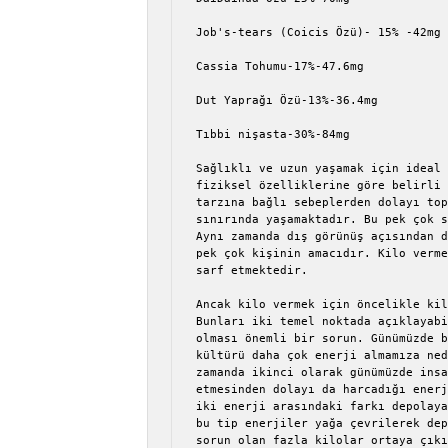
Job's-tears (Coicis Özü)- 15% -42mg

Cassia Tohumu-17%-47.6mg

Dut Yaprağı Özü-13%-36.4mg

Tıbbi nişasta-30%-84mg

Sağlıklı ve uzun yaşamak için ideal 
fiziksel özelliklerine göre belirli 
tarzına bağlı sebeplerden dolayı top
sınırında yaşamaktadır. Bu pek çok s
Aynı zamanda dış görünüş açısından d
pek çok kişinin amacıdır. Kilo verme
sarf etmektedir.

Ancak kilo vermek için öncelikle kil
Bunları iki temel noktada açıklayabi
olması önemli bir sorun. Günümüzde b
kültürü daha çok enerji almamıza ned
zamanda ikinci olarak günümüzde insa
etmesinden dolayı da harcadığı enerj
iki enerji arasındaki farkı depolaya
bu tip enerjiler yağa çevrilerek dep
sorun olan fazla kilolar ortaya çıkı