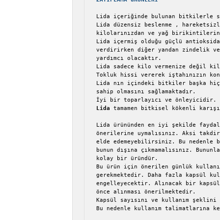
Lida içeriğinde bulunan bitkilerle s
Lida düzensiz beslenme , hareketsizl
kilolarınızdan ve yağ birikintilerin
Lida içermiş olduğu güçlü antioksida
verdirirken diğer yandan zindelik ve
yardımcı olacaktır.

Lida sadece kilo vermenize değil kil
Tokluk hissi vererek iştahınızın kon
Lida nın içindeki bitkiler başka hiç
sahip olmasını sağlamaktadır.

Lida
 tamamen bitkisel kökenli karışı
Lida ürününden en iyi şekilde faydal
önerilerine uymalısınız. Aksi takdir
elde edemeyebilirsiniz. Bu nedenle b
bunun dışına çıkmamalısınız. Bununla
kolay bir üründür.

Bu ürün için önerilen günlük kullanı
gerekmektedir. Daha fazla kapsül kul
engelleyecektir. Alınacak bir kapsül
önce alınması önerilmektedir.

Kapsül sayısını ve kullanım şeklini 
Bu nedenle kullanım talimatlarına ke