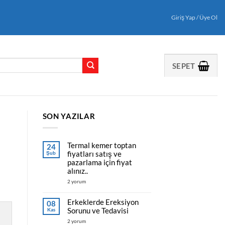
Giriş Yap / Üye Ol
SEPET
SON YAZILAR
Termal kemer toptan
24
fiyatları satış ve
Şub
pazarlama için fiyat
alınız..
Termal
2 yorum
kemer
toptan
fiyatları
Erkeklerde Ereksiyon
08
satış
Sorunu ve Tedavisi
Kas
ve
pazarlama
Erkeklerde
2 yorum
için