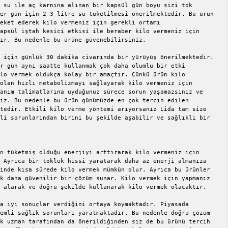
 su ile aç karnına alınan bir kapsül gün boyu sizi tok 
er gün için 2-3 litre su tüketilmesi önerilmektedir. Bu ürün 
eket ederek kilo vermeniz için gerekli ortamı 
apsül iştah kesici etkisi ile beraber kilo vermeniz için 
ır. Bu nedenle bu ürüne güvenebilirsiniz.

 için günlük 30 dakika civarında bir yürüyüş önerilmektedir. 
r gün aynı saatte kullanmak çok daha olumlu bir etki 
lo vermek oldukça kolay bir amaçtır. Çünkü ürün kilo 
olan hızlı metabolizmayı sağlayarak kilo vermeniz için 
anım talimatlarına uyduğunuz sürece sorun yaşamazsınız ve 
iz. Bu nedenle bu ürün günümüzde en çok tercih edilen 
tedir. Etkili kilo verme yöntemi arıyorsanız Lida tam size 
li sorunlarından birini bu şekilde aşabilir ve sağlıklı bir 
n tüketmiş olduğu enerjiyi arttırarak kilo vermeniz için 
 Ayrıca bir tokluk hissi yaratarak daha az enerji almanıza 
inde kısa sürede kilo vermek mümkün olur. Ayrıca bu ürünler 
k daha güvenilir bir çözüm sunar. Kilo vermek için yapmanız 
 alarak ve doğru şekilde kullanarak kilo vermek olacaktır.

a iyi sonuçlar verdiğini ortaya koymaktadır. Piyasada 
emli sağlık sorunları yaratmaktadır. Bu nedenle doğru çözüm 
k uzman tarafından da önerildiğinden siz de bu ürünü tercih 