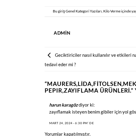
Bu giriş
Genel Kategori Yazıları
,
Kilo Verme
içinde ya
ADMIN
Geciktiriciler nasıl kullanılır ve etkileri na
tedavi eder mi ?
“
MAURERS,LIDA,FITOLSEN,MEK
PEPIR,ZAYIFLAMA ÜRÜNLERI.
”
harun karagöz
diyor ki:
zayıflamak isteyen benim gibiler için yol gös
MART 24, 2024 - 6:30 PM’ DE
Yorumlar kapatılmıştır.