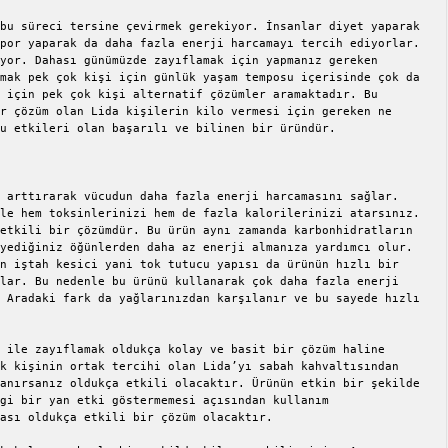
bu süreci tersine çevirmek gerekiyor. İnsanlar diyet yaparak 
por yaparak da daha fazla enerji harcamayı tercih ediyorlar. 
yor. Dahası günümüzde zayıflamak için yapmanız gereken 
mak pek çok kişi için günlük yaşam temposu içerisinde çok da 
 için pek çok kişi alternatif çözümler aramaktadır. Bu 
r çözüm olan Lida kişilerin kilo vermesi için gereken ne 
u etkileri olan başarılı ve bilinen bir üründür.

 arttırarak vücudun daha fazla enerji harcamasını sağlar. 
le hem toksinlerinizi hem de fazla kalorilerinizi atarsınız. 
etkili bir çözümdür. Bu ürün aynı zamanda karbonhidratların 
yediğiniz öğünlerden daha az enerji almanıza yardımcı olur. 
n iştah kesici yani tok tutucu yapısı da ürünün hızlı bir 
lar. Bu nedenle bu ürünü kullanarak çok daha fazla enerji 
 Aradaki fark da yağlarınızdan karşılanır ve bu sayede hızlı 
 ile zayıflamak oldukça kolay ve basit bir çözüm haline 
k kişinin ortak tercihi olan Lida’yı sabah kahvaltısından 
anırsanız oldukça etkili olacaktır. Ürünün etkin bir şekilde 
gi bir yan etki göstermemesi açısından kullanım 
ası oldukça etkili bir çözüm olacaktır.
