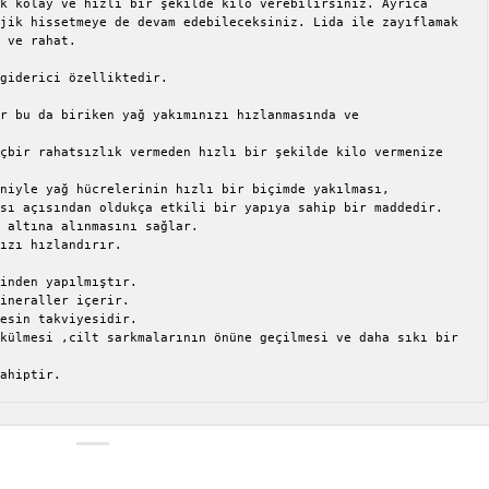
k kolay ve hızlı bir şekilde kilo verebilirsiniz. Ayrıca 
jik hissetmeye de devam edebileceksiniz. Lida ile zayıflamak 
 ve rahat.

giderici özelliktedir.

r bu da biriken yağ yakımınızı hızlanmasında ve 
çbir rahatsızlık vermeden hızlı bir şekilde kilo vermenize 
niyle yağ hücrelerinin hızlı bir biçimde yakılması, 
sı açısından oldukça etkili bir yapıya sahip bir maddedir.

 altına alınmasını sağlar.

ızı hızlandırır.

inden yapılmıştır.

ineraller içerir.

esin takviyesidir.

külmesi ,cilt sarkmalarının önüne geçilmesi ve daha sıkı bir 
sahiptir.