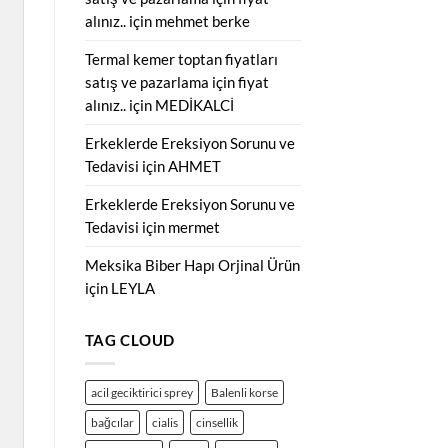
alınız..
için
mehmet berke
Termal kemer toptan fiyatları
satış ve pazarlama için fiyat
alınız..
için
MEDİKALCİ
Erkeklerde Ereksiyon Sorunu ve
Tedavisi
için
AHMET
Erkeklerde Ereksiyon Sorunu ve
Tedavisi
için
mermet
Meksika Biber Hapı Orjinal Ürün
için
LEYLA
TAG CLOUD
acil geciktirici sprey
Balenli korse
bağcılar
cialis
cinsellik