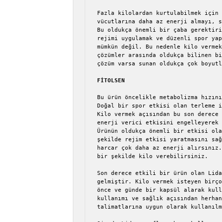
Fazla kilolardan kurtulabilmek için 
vücutlarına daha az enerji almayı, s
Bu oldukça önemli bir çaba gerektiri
rejimi uygulamak ve düzenli spor yap
mümkün değil. Bu nedenle kilo vermek
çözümler arasında oldukça bilinen bi
çözüm varsa sunan oldukça çok boyutl
FİTOLSEN 
Bu ürün öncelikle metabolizma hızını
Doğal bir spor etkisi olan terleme i
Kilo vermek açısından bu son derece 
enerji verici etkisini engelleyerek 
Ürünün oldukça önemli bir etkisi ola
şekilde rejim etkisi yaratmasını sağ
harcar çok daha az enerji alırsınız.
bir şekilde kilo verebilirsiniz.

Son derece etkili bir ürün olan Lida
gelmiştir. Kilo vermek isteyen birço
önce ve günde bir kapsül alarak kull
kullanımı ve sağlık açısından herhan
talimatlarına uygun olarak kullanılm