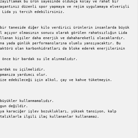
zayıflamak bu ürün sayesinde oldukça kolay ve rahat bir 
aşantınız düzenli spor yapmaya ve rejim uygulamaya elverişli 
 Lida yı tercih edebilirsiniz. 

bir taneside diğer kilo verdirici ürünlerin insanlarda büyük 
l açıyor olmasının sonucu olarak görülen rahatsızlığın Lida 
llanan kişiler daha enerjik ve dahahareketli olacaklardır. 
na yada günlük performanslarına olumlu yansıyacaktır. Bu 
aktörü olan karbonhidratları da bloke ederek enerjilerinin 
 önce bir bardak su ile alınmalıdır.

ardak su içilmelidir.

pmanıza yardımcı olur.

ize edebileceği için alkol, çay ve kahve tüketmeyin.

büyükler kullanmamalıdır.

gun değildir.

ya karaciğer işlev bozuklukları, yüksek tansiyon, kalp 
talıklarla ilgili ilaç kullananlar kullanamaz.
