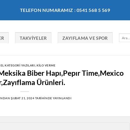
TELEFON NUMARAMIZ : 0541 568 5 569
Ara:
ER
TAKVIYELER
ZAYIFLAMA VE SPOR
EL KATEGORI YAZILARI
,
KILO VERME
,Meksika Biber Hapı,Pepır Time,Mexico
r,Zayıflama Ürünleri.
INDAN
ŞUBAT 21, 2024
TARIHINDE YAYINLANDI