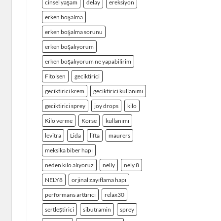
cinsel yaşam
delay
ereksiyon
erken boşalma
erken boşalma sorunu
erken boşalıyorum
erken boşalıyorum ne yapabilirim
Fitolsen
geciktirici
geciktirici krem
geciktirici kullanımı
geciktirici sprey
joy drops
kilo
Kilo verme
Korse
kullanımı
levitra
Lida
lifta
maurers
meksika biber hapı
neden kilo alıyoruz
nelly
nely 8
NELY8
orjinal zayıflama hapı
performans arttırıcı
relax30
sertleştirici
sibutramin
sprey