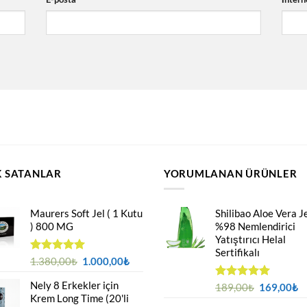
 SATANLAR
YORUMLANAN ÜRÜNLER
Maurers Soft Jel ( 1 Kutu
Shilibao Aloe Vera Je
) 800 MG
%98 Nemlendirici
Yatıştırıcı Helal
Sertifikalı
Orijinal
Şu
5 üzerinden
1.380,00
₺
1.000,00
₺
4.95
oy
fiyat:
andaki
aldı
Nely 8 Erkekler için
1.380,00₺.
fiyat:
Orijinal
Ş
5 üzerinden
189,00
₺
169,00
₺
Krem Long Time (20'li
5.00
oy
1.000,00₺.
fiyat:
a