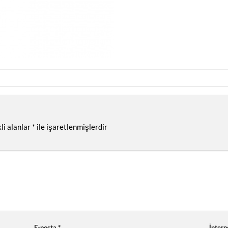
li alanlar
*
ile işaretlenmişlerdir
E-posta
*
İntern