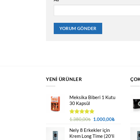
YENI ÜRÜNLER
ÇOK
Meksika Biberi 1 Kutu
30 Kapsül
Orijinal
Şu
5 üzerinden
1.380,00
₺
1.000,00
₺
4.94
oy
fiyat:
andaki
aldı
Nely 8 Erkekler için
1.380,00₺.
fiyat:
Krem Long Time (20'li
1.000,00₺.