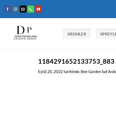
İçeriğe
atla
KREMLER
SPREYL
1184291652133753_883
Eylül 20, 2022
tarihinde,
Bee Garden Saf Ardıç