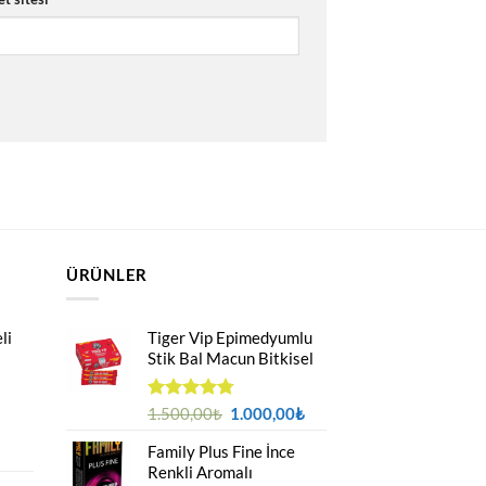
ÜRÜNLER
li
Tiger Vip Epimedyumlu
Stik Bal Macun Bitkisel
Orijinal
Şu
5
1.500,00
₺
1.000,00
₺
üzerinden
fiyat:
andaki
4.75
oy
Family Plus Fine İnce
u
1.500,00₺.
fiyat:
aldı
Renkli Aromalı
ndaki
1.000,00₺.