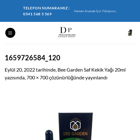
İçeriğe
TELEFON NUMARAMIZ :
atla
Hemen Aramak İçin Tıklayınız..
0541 568 5 569
1659726584_120
Eylül 20, 2022
tarihinde,
Bee Garden Saf Kekik Yağı 20ml
yazısında,
700 × 700
çözünürlüğünde yayınlandı