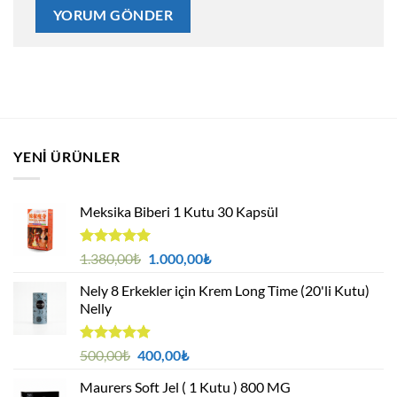
YENI ÜRÜNLER
Meksika Biberi 1 Kutu 30 Kapsül
5 üzerinden
Orijinal
Şu
1.380,00
₺
1.000,00
₺
4.94
oy
fiyat:
andaki
aldı
Nely 8 Erkekler için Krem Long Time (20'li Kutu)
1.380,00₺.
fiyat:
Nelly
1.000,00₺.
5 üzerinden
Orijinal
Şu
500,00
₺
400,00
₺
4.88
oy
fiyat:
andaki
aldı
Maurers Soft Jel ( 1 Kutu ) 800 MG
500,00₺.
fiyat: