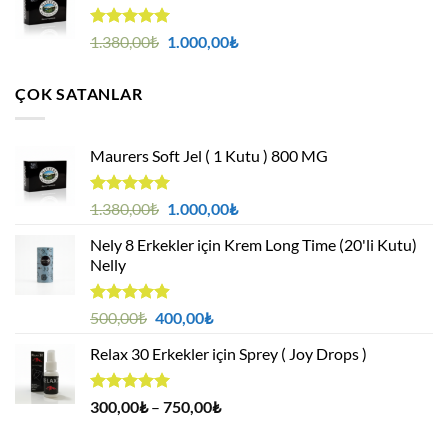
400,00₺.
5 üzerinden
Orijinal
Şu
1.380,00
₺
1.000,00
₺
4.95
oy
fiyat:
andaki
aldı
1.380,00₺.
fiyat:
ÇOK SATANLAR
1.000,00₺.
Maurers Soft Jel ( 1 Kutu ) 800 MG
5 üzerinden
Orijinal
Şu
1.380,00
₺
1.000,00
₺
4.95
oy
fiyat:
andaki
aldı
Nely 8 Erkekler için Krem Long Time (20'li Kutu)
1.380,00₺.
fiyat:
Nelly
1.000,00₺.
5 üzerinden
Orijinal
Şu
500,00
₺
400,00
₺
4.88
oy
fiyat:
andaki
aldı
Relax 30 Erkekler için Sprey ( Joy Drops )
500,00₺.
fiyat:
400,00₺.
5 üzerinden
Fiyat
300,00
₺
–
750,00
₺
4.94
oy
aralığı:
aldı
300,00₺