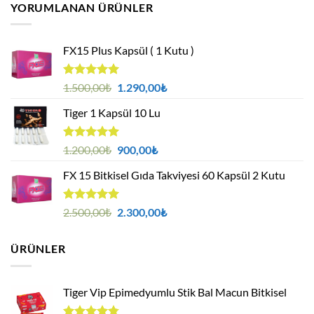
YORUMLANAN ÜRÜNLER
-
750,00₺
FX15 Plus Kapsül ( 1 Kutu )
5 üzerinden
Orijinal
Şu
1.500,00
₺
1.290,00
₺
5.00
oy
fiyat:
andaki
aldı
Tiger 1 Kapsül 10 Lu
1.500,00₺.
fiyat:
1.290,00₺.
5 üzerinden
Orijinal
Şu
1.200,00
₺
900,00
₺
5.00
oy
fiyat:
andaki
aldı
FX 15 Bitkisel Gıda Takviyesi 60 Kapsül 2 Kutu
1.200,00₺.
fiyat:
900,00₺.
5 üzerinden
Orijinal
Şu
2.500,00
₺
2.300,00
₺
5.00
oy
fiyat:
andaki
aldı
2.500,00₺.
fiyat:
ÜRÜNLER
2.300,00₺.
Tiger Vip Epimedyumlu Stik Bal Macun Bitkisel