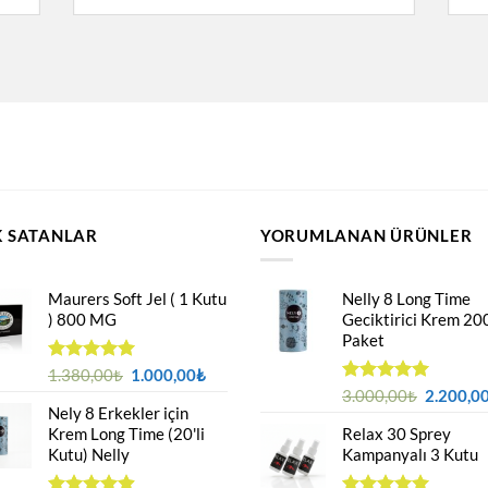
 SATANLAR
YORUMLANAN ÜRÜNLER
Maurers Soft Jel ( 1 Kutu
Nelly 8 Long Time
) 800 MG
Geciktirici Krem 20
Paket
Orijinal
Şu
5 üzerinden
1.380,00
₺
1.000,00
₺
4.95
oy
fiyat:
andaki
Orijinal
5 üzerinden
3.000,00
₺
2.200,0
aldı
Nely 8 Erkekler için
5.00
oy
1.380,00₺.
fiyat:
fiyat:
aldı
Krem Long Time (20'li
Relax 30 Sprey
1.000,00₺.
3.000,00
Kutu) Nelly
Kampanyalı 3 Kutu