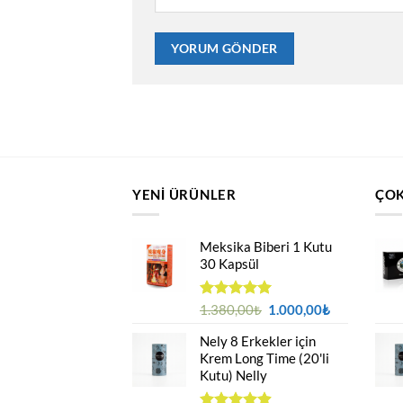
YENI ÜRÜNLER
ÇOK
Meksika Biberi 1 Kutu
30 Kapsül
Orijinal
Şu
5 üzerinden
1.380,00
₺
1.000,00
₺
4.94
oy
fiyat:
andaki
aldı
Nely 8 Erkekler için
1.380,00₺.
fiyat:
Krem Long Time (20'li
1.000,00₺.
Kutu) Nelly