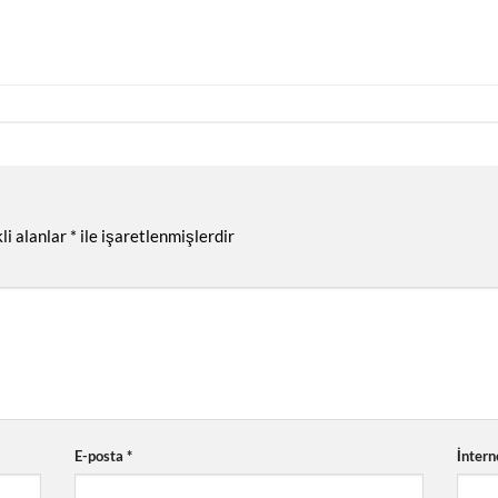
li alanlar
*
ile işaretlenmişlerdir
E-posta
*
İntern