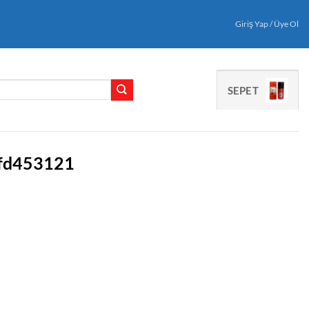
Giriş Yap / Üye Ol
SEPET
fd453121