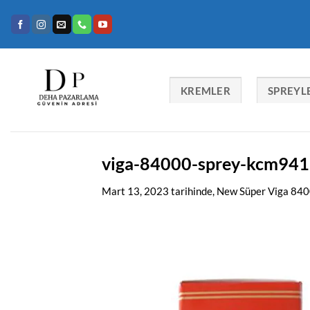
İçeriğe
atla
KREMLER
SPREYL
viga-84000-sprey-kcm94
Mart 13, 2023
tarihinde,
New Süper Viga 840