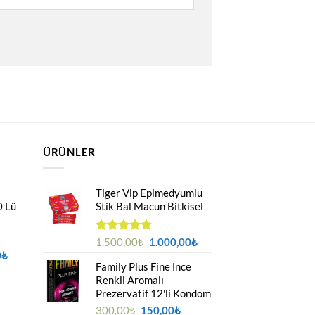
ÜRÜNLER
Tiger Vip Epimedyumlu
0 Lü
Stik Bal Macun Bitkisel
Orijinal
Şu
5
1.500,00
₺
1.000,00
₺
üzerinden
Şu
fiyat:
andaki
0
₺
4.75
oy
Family Plus Fine İnce
andaki
1.500,00₺.
fiyat:
aldı
Renkli Aromalı
₺.
fiyat:
1.000,00₺.
Prezervatif 12'li Kondom
2.200,00₺.
Orijinal
Şu
300,00
₺
150,00
₺