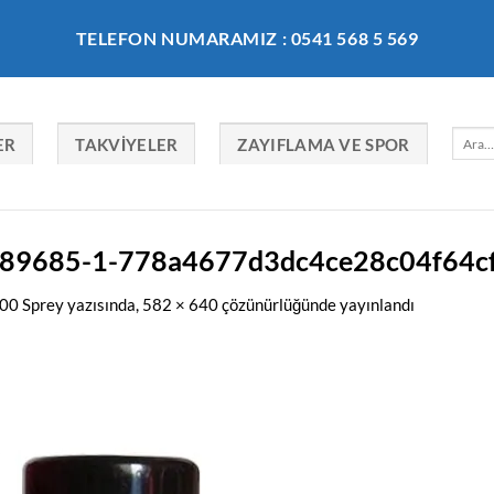
TELEFON NUMARAMIZ : 0541 568 5 569
Ara:
ER
TAKVIYELER
ZAYIFLAMA VE SPOR
189685-1-778a4677d3dc4ce28c04f64c
00 Sprey
yazısında,
582 × 640
çözünürlüğünde yayınlandı