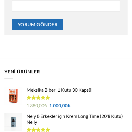
YENI ÜRÜNLER
Meksika Biberi 1 Kutu 30 Kapsül
5 üzerinden
Orijinal
Şu
1.380,00
₺
1.000,00
₺
4.94
oy
fiyat:
andaki
aldı
Nely 8 Erkekler için Krem Long Time (20'li Kutu)
1.380,00₺.
fiyat:
Nelly
1.000,00₺.