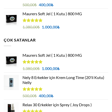
5 üzerinden
Orijinal
Şu
500,00
₺
400,00
₺
4.88
oy
fiyat:
andaki
aldı
Maurers Soft Jel ( 1 Kutu ) 800 MG
500,00₺.
fiyat:
400,00₺.
5 üzerinden
Orijinal
Şu
1.380,00
₺
1.000,00
₺
4.95
oy
fiyat:
andaki
aldı
1.380,00₺.
fiyat:
ÇOK SATANLAR
1.000,00₺.
Maurers Soft Jel ( 1 Kutu ) 800 MG
5 üzerinden
Orijinal
Şu
1.380,00
₺
1.000,00
₺
4.95
oy
fiyat:
andaki
aldı
Nely 8 Erkekler için Krem Long Time (20'li Kutu)
1.380,00₺.
fiyat:
Nelly
1.000,00₺.
5 üzerinden
Orijinal
Şu
500,00
₺
400,00
₺
4.88
oy
fiyat:
andaki
aldı
Relax 30 Erkekler için Sprey ( Joy Drops )
500,00₺.
fiyat:
400,00₺.