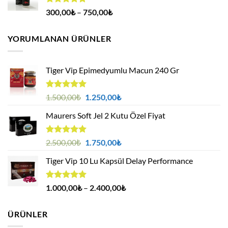
5 üzerinden
Fiyat
300,00
₺
–
750,00
₺
4.94
oy
aralığı:
aldı
300,00₺
YORUMLANAN ÜRÜNLER
-
750,00₺
Tiger Vip Epimedyumlu Macun 240 Gr
5 üzerinden
Orijinal
Şu
1.500,00
₺
1.250,00
₺
5.00
oy
fiyat:
andaki
aldı
Maurers Soft Jel 2 Kutu Özel Fiyat
1.500,00₺.
fiyat:
1.250,00₺.
5 üzerinden
Orijinal
Şu
2.500,00
₺
1.750,00
₺
5.00
oy
fiyat:
andaki
aldı
Tiger Vip 10 Lu Kapsül Delay Performance
2.500,00₺.
fiyat:
1.750,00₺.
5 üzerinden
Fiyat
1.000,00
₺
–
2.400,00
₺
5.00
oy
aralığı:
aldı
1.000,00₺
ÜRÜNLER
-