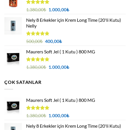
5 üzerinden
Orijinal
Şu
1.380,00
₺
1.000,00
₺
4.94
oy
fiyat:
andaki
aldı
Nely 8 Erkekler için Krem Long Time (20'li Kutu)
1.380,00₺.
fiyat:
Nelly
1.000,00₺.
5 üzerinden
Orijinal
Şu
500,00
₺
400,00
₺
4.88
oy
fiyat:
andaki
aldı
Maurers Soft Jel ( 1 Kutu ) 800 MG
500,00₺.
fiyat:
400,00₺.
5 üzerinden
Orijinal
Şu
1.380,00
₺
1.000,00
₺
4.95
oy
fiyat:
andaki
aldı
1.380,00₺.
fiyat:
ÇOK SATANLAR
1.000,00₺.
Maurers Soft Jel ( 1 Kutu ) 800 MG
5 üzerinden
Orijinal
Şu
1.380,00
₺
1.000,00
₺
4.95
oy
fiyat:
andaki
aldı
Nely 8 Erkekler için Krem Long Time (20'li Kutu)
1.380,00₺.
fiyat: