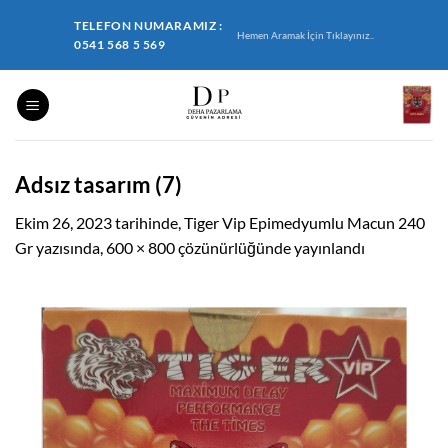
İçeriğe
TELEFON NUMARAMIZ :
atla
Hemen Aramak İçin Tıklayınız..
0541 568 5 569
Adsız tasarım (7)
Ekim 26, 2023
tarihinde,
Tiger Vip Epimedyumlu Macun 240
Gr
yazısında,
600 × 800
çözünürlüğünde yayınlandı