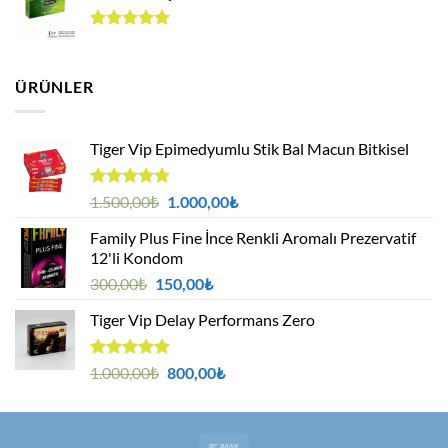
119,00₺.
5 üzerinden
5.00
oy
aldı
ÜRÜNLER
Tiger Vip Epimedyumlu Stik Bal Macun Bitkisel
5
Orijinal
Şu
1.500,00
₺
1.000,00
₺
üzerinden
fiyat:
andaki
4.75
oy
Family Plus Fine İnce Renkli Aromalı Prezervatif
1.500,00₺.
fiyat:
aldı
12'li Kondom
1.000,00₺.
Orijinal
Şu
300,00
₺
150,00
₺
fiyat:
andaki
Tiger Vip Delay Performans Zero
300,00₺.
fiyat:
150,00₺.
5 üzerinden
Orijinal
Şu
1.000,00
₺
800,00
₺
5.00
oy
fiyat:
andaki
aldı
1.000,00₺.
fiyat:
800,00₺.
Bank