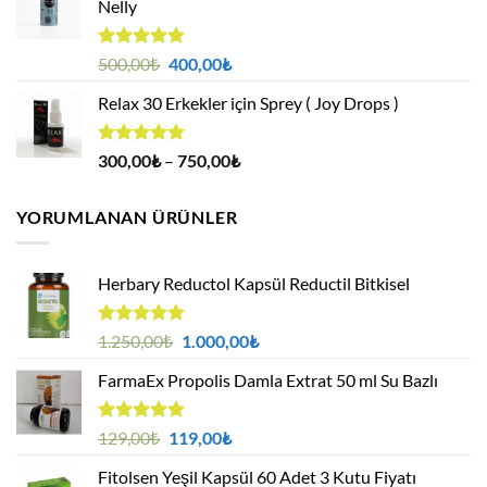
Nelly
1.000,00₺.
5 üzerinden
Orijinal
Şu
500,00
₺
400,00
₺
4.88
oy
fiyat:
andaki
aldı
Relax 30 Erkekler için Sprey ( Joy Drops )
500,00₺.
fiyat:
400,00₺.
5 üzerinden
Fiyat
300,00
₺
–
750,00
₺
4.94
oy
aralığı:
aldı
300,00₺
YORUMLANAN ÜRÜNLER
-
750,00₺
Herbary Reductol Kapsül Reductil Bitkisel
5 üzerinden
Orijinal
Şu
1.250,00
₺
1.000,00
₺
5.00
oy
fiyat:
andaki
aldı
FarmaEx Propolis Damla Extrat 50 ml Su Bazlı
1.250,00₺.
fiyat:
1.000,00₺.
5 üzerinden
Orijinal
Şu
129,00
₺
119,00
₺
5.00
oy
fiyat:
andaki
aldı
Fitolsen Yeşil Kapsül 60 Adet 3 Kutu Fiyatı
129,00₺.
fiyat: