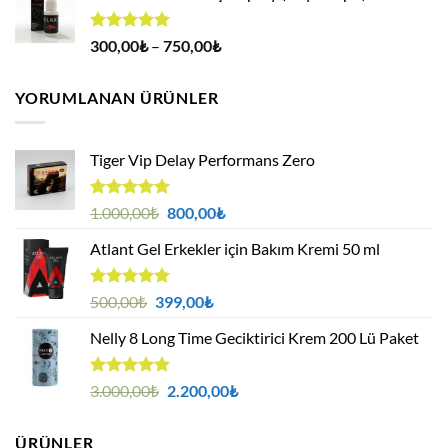
400,00₺.
5 üzerinden
Fiyat
300,00
₺
–
750,00
₺
4.94
oy
aralığı:
aldı
300,00₺
YORUMLANAN ÜRÜNLER
-
750,00₺
Tiger Vip Delay Performans Zero
5 üzerinden
Orijinal
Şu
1.000,00
₺
800,00
₺
5.00
oy
fiyat:
andaki
aldı
Atlant Gel Erkekler için Bakım Kremi 50 ml
1.000,00₺.
fiyat:
800,00₺.
5 üzerinden
Orijinal
Şu
500,00
₺
399,00
₺
5.00
oy
fiyat:
andaki
aldı
Nelly 8 Long Time Geciktirici Krem 200 Lü Paket
500,00₺.
fiyat:
399,00₺.
5 üzerinden
Orijinal
Şu
3.000,00
₺
2.200,00
₺
5.00
oy
fiyat:
andaki
aldı
3.000,00₺.
fiyat:
ÜRÜNLER