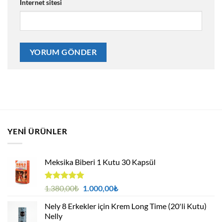
İnternet sitesi
YENI ÜRÜNLER
Meksika Biberi 1 Kutu 30 Kapsül
5 üzerinden
Orijinal
Şu
1.380,00
₺
1.000,00
₺
4.94
oy
fiyat:
andaki
aldı
Nely 8 Erkekler için Krem Long Time (20'li Kutu)
1.380,00₺.
fiyat:
Nelly
1.000,00₺.