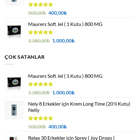
5 üzerinden
Orijinal
Şu
500,00
₺
400,00
₺
4.88
oy
fiyat:
andaki
aldı
Maurers Soft Jel ( 1 Kutu ) 800 MG
500,00₺.
fiyat:
400,00₺.
5 üzerinden
Orijinal
Şu
1.380,00
₺
1.000,00
₺
4.95
oy
fiyat:
andaki
aldı
1.380,00₺.
fiyat:
ÇOK SATANLAR
1.000,00₺.
Maurers Soft Jel ( 1 Kutu ) 800 MG
5 üzerinden
Orijinal
Şu
1.380,00
₺
1.000,00
₺
4.95
oy
fiyat:
andaki
aldı
Nely 8 Erkekler için Krem Long Time (20'li Kutu)
1.380,00₺.
fiyat:
Nelly
1.000,00₺.
5 üzerinden
Orijinal
Şu
500,00
₺
400,00
₺
4.88
oy
fiyat:
andaki
aldı
Relax 30 Erkekler için Sprey ( Joy Drops )
500,00₺.
fiyat: