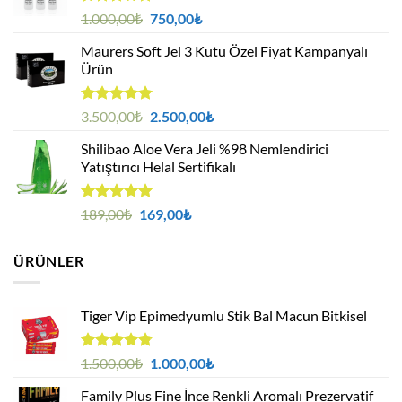
5 üzerinden
Orijinal
Şu
1.000,00
₺
750,00
₺
5.00
oy
fiyat:
andaki
aldı
Maurers Soft Jel 3 Kutu Özel Fiyat Kampanyalı
1.000,00₺.
fiyat:
Ürün
750,00₺.
5 üzerinden
Orijinal
Şu
3.500,00
₺
2.500,00
₺
5.00
oy
fiyat:
andaki
aldı
Shilibao Aloe Vera Jeli %98 Nemlendirici
3.500,00₺.
fiyat:
Yatıştırıcı Helal Sertifikalı
2.500,00₺.
5 üzerinden
Orijinal
Şu
189,00
₺
169,00
₺
5.00
oy
fiyat:
andaki
aldı
189,00₺.
fiyat:
ÜRÜNLER
169,00₺.
Tiger Vip Epimedyumlu Stik Bal Macun Bitkisel
5
Orijinal
Şu
1.500,00
₺
1.000,00
₺
üzerinden
fiyat:
andaki
4.75
oy
Family Plus Fine İnce Renkli Aromalı Prezervatif
1.500,00₺.
fiyat: