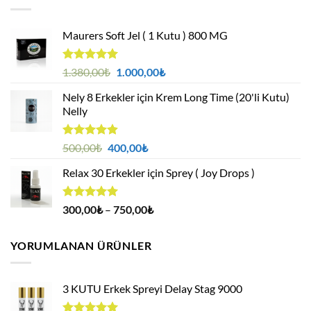
Maurers Soft Jel ( 1 Kutu ) 800 MG
5 üzerinden
Orijinal
Şu
1.380,00
₺
1.000,00
₺
4.95
oy
fiyat:
andaki
aldı
Nely 8 Erkekler için Krem Long Time (20'li Kutu)
1.380,00₺.
fiyat:
Nelly
1.000,00₺.
5 üzerinden
Orijinal
Şu
500,00
₺
400,00
₺
4.88
oy
fiyat:
andaki
aldı
Relax 30 Erkekler için Sprey ( Joy Drops )
500,00₺.
fiyat:
400,00₺.
5 üzerinden
Fiyat
300,00
₺
–
750,00
₺
4.94
oy
aralığı:
aldı
300,00₺
YORUMLANAN ÜRÜNLER
-
750,00₺
3 KUTU Erkek Spreyi Delay Stag 9000