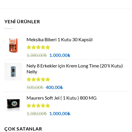
YENI ÜRÜNLER
Meksika Biberi 1 Kutu 30 Kapsül
5 üzerinden
Orijinal
Şu
1.380,00
₺
1.000,00
₺
4.94
oy
fiyat:
andaki
aldı
Nely 8 Erkekler için Krem Long Time (20'li Kutu)
1.380,00₺.
fiyat:
Nelly
1.000,00₺.
5 üzerinden
Orijinal
Şu
500,00
₺
400,00
₺
4.88
oy
fiyat:
andaki
aldı
Maurers Soft Jel ( 1 Kutu ) 800 MG
500,00₺.
fiyat:
400,00₺.
5 üzerinden
Orijinal
Şu
1.380,00
₺
1.000,00
₺
4.95
oy
fiyat:
andaki
aldı
1.380,00₺.
fiyat:
ÇOK SATANLAR
1.000,00₺.