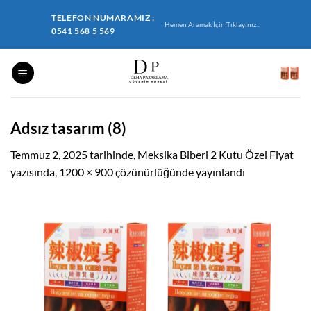
İçeriğe
TELEFON NUMARAMIZ :
atla
Hemen Aramak İçin Tıklayınız..
0541 568 5 569
Adsız tasarım (8)
Temmuz 2, 2025
tarihinde,
Meksika Biberi 2 Kutu Özel Fiyat
yazısında,
1200 × 900
çözünürlüğünde yayınlandı