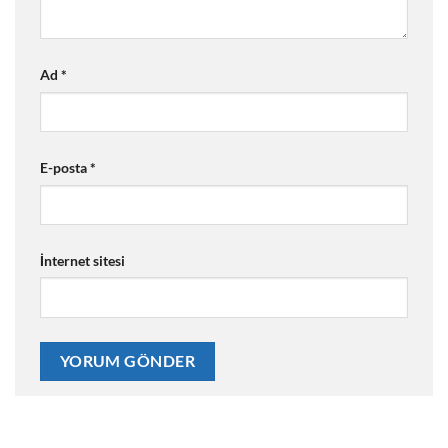
Ad
*
E-posta
*
İnternet sitesi