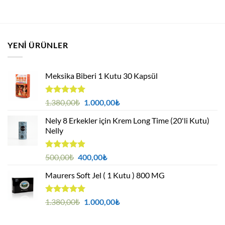
YENI ÜRÜNLER
Meksika Biberi 1 Kutu 30 Kapsül
5 üzerinden
Orijinal
Şu
1.380,00
₺
1.000,00
₺
4.94
oy
fiyat:
andaki
aldı
Nely 8 Erkekler için Krem Long Time (20'li Kutu)
1.380,00₺.
fiyat:
Nelly
1.000,00₺.
5 üzerinden
Orijinal
Şu
500,00
₺
400,00
₺
4.88
oy
fiyat:
andaki
aldı
Maurers Soft Jel ( 1 Kutu ) 800 MG
500,00₺.
fiyat:
400,00₺.
5 üzerinden
Orijinal
Şu
1.380,00
₺
1.000,00
₺
4.95
oy
fiyat:
andaki
aldı
1.380,00₺.
fiyat: