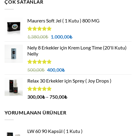
ÇOK SATANLAR
1.000,00₺.
Maurers Soft Jel ( 1 Kutu ) 800 MG
5 üzerinden
Orijinal
Şu
1.380,00
₺
1.000,00
₺
4.95
oy
fiyat:
andaki
aldı
Nely 8 Erkekler için Krem Long Time (20'li Kutu)
1.380,00₺.
fiyat:
Nelly
1.000,00₺.
5 üzerinden
Orijinal
Şu
500,00
₺
400,00
₺
4.88
oy
fiyat:
andaki
aldı
Relax 30 Erkekler için Sprey ( Joy Drops )
500,00₺.
fiyat:
400,00₺.
5 üzerinden
Fiyat
300,00
₺
–
750,00
₺
4.94
oy
aralığı:
aldı
300,00₺
YORUMLANAN ÜRÜNLER
-
750,00₺
LW 60 90 Kapsül ( 1 Kutu )