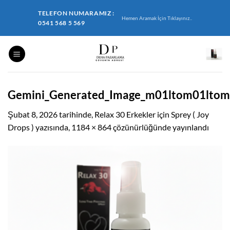
İçeriğe
TELEFON NUMARAMIZ :
atla
Hemen Aramak İçin Tıklayınız..
0541 568 5 569
Gemini_Generated_Image_m01ltom01ltom
Şubat 8, 2026
tarihinde,
Relax 30 Erkekler için Sprey ( Joy
Drops )
yazısında,
1184 × 864
çözünürlüğünde yayınlandı