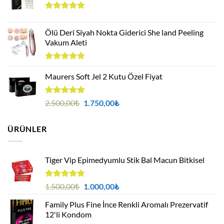
5 üzerinden
5.00
oy
Ölü Deri Siyah Nokta Giderici She land Peeling
aldı
Vakum Aleti
5 üzerinden
5.00
Maurers Soft Jel 2 Kutu Özel Fiyat
oy
aldı
5 üzerinden
Orijinal
Şu
2.500,00
₺
1.750,00
₺
5.00
oy
fiyat:
andaki
aldı
2.500,00₺.
fiyat:
ÜRÜNLER
1.750,00₺.
Tiger Vip Epimedyumlu Stik Bal Macun Bitkisel
5
Orijinal
Şu
1.500,00
₺
1.000,00
₺
üzerinden
fiyat:
andaki
4.75
oy
Family Plus Fine İnce Renkli Aromalı Prezervatif
1.500,00₺.
fiyat:
aldı
12'li Kondom
1.000,00₺.