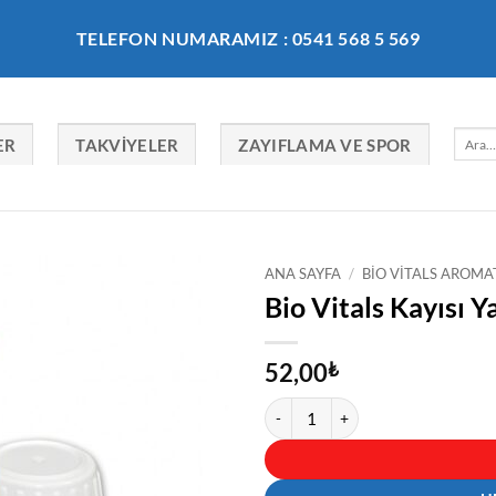
TELEFON NUMARAMIZ : 0541 568 5 569
Ara:
ER
TAKVIYELER
ZAYIFLAMA VE SPOR
ANA SAYFA
/
BIO VITALS AROMA
Bio Vitals Kayısı Y
52,00
₺
Bio Vitals Kayısı Yağı 20 ml adet