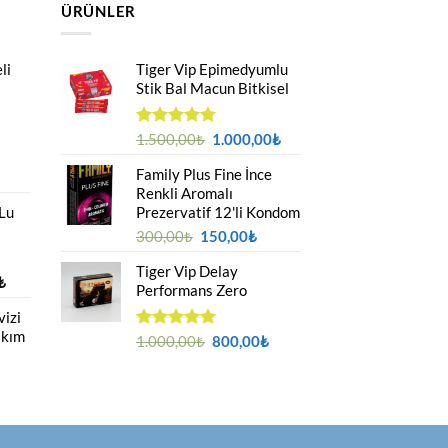
ÜRÜNLER
li
Tiger Vip Epimedyumlu
Stik Bal Macun Bitkisel
Orijinal
Şu
5
1.500,00
₺
1.000,00
₺
üzerinden
fiyat:
andaki
4.75
oy
Family Plus Fine İnce
u
1.500,00₺.
fiyat:
aldı
Renkli Aromalı
ndaki
1.000,00₺.
 Lu
Prezervatif 12'li Kondom
yat:
69,00₺.
Orijinal
Şu
300,00
₺
150,00
₺
fiyat:
andaki
Tiger Vip Delay
300,00₺.
fiyat:
Fiyat
₺
Performans Zero
150,00₺.
aralığı:
izi
850,00₺
ıkım
-
Orijinal
Şu
5 üzerinden
1.000,00
₺
800,00
₺
2.000,00₺
5.00
oy
fiyat:
andaki
aldı
1.000,00₺.
fiyat:
u
800,00₺.
ndaki
yat:
59,00₺.