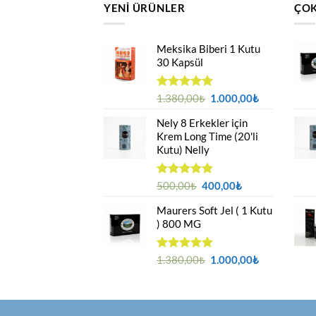
YENI ÜRÜNLER
ÇOK
Meksika Biberi 1 Kutu
30 Kapsül
Orijinal
Şu
5 üzerinden
1.380,00
₺
1.000,00
₺
4.94
oy
fiyat:
andaki
aldı
Nely 8 Erkekler için
1.380,00₺.
fiyat:
Krem Long Time (20'li
1.000,00₺.
Kutu) Nelly
Orijinal
Şu
5 üzerinden
500,00
₺
400,00
₺
4.88
oy
fiyat:
andaki
aldı
Maurers Soft Jel ( 1 Kutu
500,00₺.
fiyat:
) 800 MG
400,00₺.
Orijinal
Şu
5 üzerinden
1.380,00
₺
1.000,00
₺
4.95
oy
fiyat:
andaki
aldı
1.380,00₺.
fiyat:
1.000,00₺.