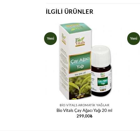
İLGILI ÜRÜNLER
Yeni
Yeni
ROMATIK YAĞLAR
BIO VITALS AROMATIK YAĞLAR
joba Yağı 20 ml
Bio Vitals Çay Ağacı Yağı 20 ml
,00
₺
299,00
₺