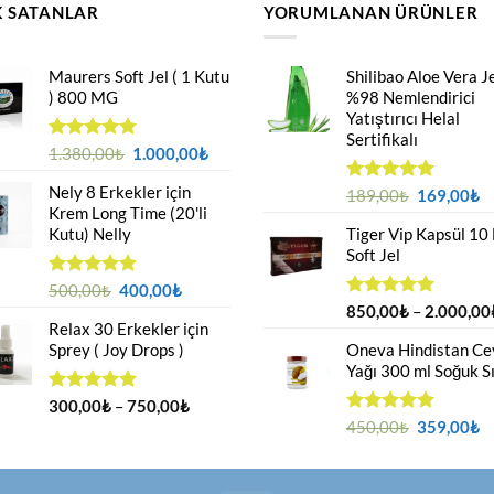
 SATANLAR
YORUMLANAN ÜRÜNLER
Maurers Soft Jel ( 1 Kutu
Shilibao Aloe Vera Je
) 800 MG
%98 Nemlendirici
Yatıştırıcı Helal
Sertifikalı
Orijinal
Şu
5 üzerinden
1.380,00
₺
1.000,00
₺
4.95
oy
fiyat:
andaki
aldı
Nely 8 Erkekler için
1.380,00₺.
fiyat:
Orijinal
Ş
5 üzerinden
189,00
₺
169,00
₺
Krem Long Time (20'li
5.00
oy
1.000,00₺.
fiyat:
a
aldı
Kutu) Nelly
Tiger Vip Kapsül 10
189,00₺.
fi
Soft Jel
1
Orijinal
Şu
5 üzerinden
500,00
₺
400,00
₺
4.88
oy
fiyat:
andaki
5 üzerinden
850,00
₺
–
2.000,00
aldı
Relax 30 Erkekler için
5.00
oy
500,00₺.
fiyat:
aldı
Sprey ( Joy Drops )
Oneva Hindistan Cev
400,00₺.
Yağı 300 ml Soğuk S
Fiyat
5 üzerinden
300,00
₺
–
750,00
₺
4.94
oy
aralığı:
Orijinal
Ş
5 üzerinden
450,00
₺
359,00
₺
aldı
5.00
oy
300,00₺
fiyat:
a
aldı
-
450,00₺.
fi
750,00₺
3