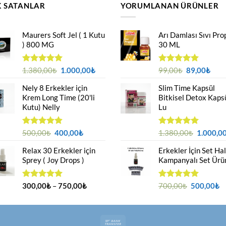
 SATANLAR
YORUMLANAN ÜRÜNLER
Maurers Soft Jel ( 1 Kutu
Arı Damlası Sıvı Pro
) 800 MG
30 ML
Orijinal
Şu
Orijinal
Şu
5 üzerinden
1.380,00
₺
1.000,00
₺
5 üzerinden
99,00
₺
89,00
₺
4.95
oy
5.00
oy
fiyat:
andaki
fiyat:
anda
aldı
aldı
Nely 8 Erkekler için
Slim Time Kapsül
1.380,00₺.
fiyat:
99,00₺.
fiyat
Krem Long Time (20'li
Bitkisel Detox Kaps
1.000,00₺.
89,0
Kutu) Nelly
Lu
Orijinal
Şu
Orijinal
5 üzerinden
500,00
₺
400,00
₺
5 üzerinden
1.380,00
₺
1.000,0
4.88
oy
5.00
oy
fiyat:
andaki
fiyat:
aldı
aldı
Relax 30 Erkekler için
Erkekler İçin Set Ha
500,00₺.
fiyat:
1.380,00
Sprey ( Joy Drops )
Kampanyalı Set Ürü
400,00₺.
Fiyat
Orijinal
Ş
5 üzerinden
300,00
₺
–
750,00
₺
5 üzerinden
700,00
₺
500,00
₺
4.94
oy
5.00
oy
aralığı:
fiyat:
a
aldı
aldı
300,00₺
700,00₺.
fi
-
5
Bank
750,00₺