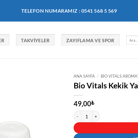
TELEFON NUMARAMIZ : 0541 568 5 569
Ara:
ER
TAKVIYELER
ZAYIFLAMA VE SPOR
ANA SAYFA
/
BIO VITALS AROMA
Bio Vitals Kekik Y
49,00
₺
Bio Vitals Kekik Yağı 20 ml adet