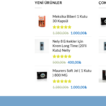
YENI ÜRÜNLER
ÇOK
Meksika Biberi 1 Kutu
30 Kapsül
Orijinal
Şu
5 üzerinden
1.380,00
₺
1.000,00
₺
4.94
oy
fiyat:
andaki
aldı
Nely 8 Erkekler için
1.380,00₺.
fiyat:
Krem Long Time (20'li
1.000,00₺.
Kutu) Nelly
Orijinal
Şu
5 üzerinden
500,00
₺
400,00
₺
4.88
oy
fiyat:
andaki
aldı
Maurers Soft Jel ( 1 Kutu
500,00₺.
fiyat:
) 800 MG
400,00₺.
Orijinal
Şu
5 üzerinden
1.380,00
₺
1.000,00
₺
4.95
oy
fiyat:
andaki
aldı
1.380,00₺.
fiyat:
1.000,00₺.