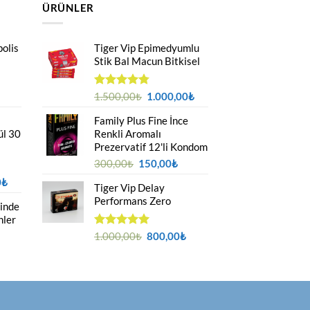
ÜRÜNLER
polis
Tiger Vip Epimedyumlu
Stik Bal Macun Bitkisel
Orijinal
Şu
5
1.500,00
₺
1.000,00
₺
üzerinden
ki
fiyat:
andaki
4.75
oy
Family Plus Fine İnce
:
1.500,00₺.
fiyat:
aldı
ül 30
Renkli Aromalı
0₺.
1.000,00₺.
Prezervatif 12'li Kondom
Orijinal
Şu
300,00
₺
150,00
₺
fiyat:
andaki
Şu
0
₺
Tiger Vip Delay
300,00₺.
fiyat:
andaki
Performans Zero
150,00₺.
linde
₺.
fiyat:
nler
1.000,00₺.
Orijinal
Şu
5 üzerinden
1.000,00
₺
800,00
₺
5.00
oy
fiyat:
andaki
u
aldı
1.000,00₺.
fiyat:
ndaki
800,00₺.
yat:
00,00₺.