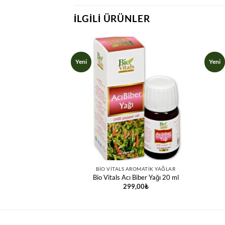
İLGILI ÜRÜNLER
Yeni
Yeni
ROMATIK YAĞLAR
BIO VITALS AROMATIK YAĞLAR
ilek Yağı 20 ml
Bio Vitals Acı Biber Yağı 20 ml
,00
₺
299,00
₺