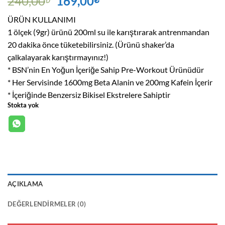
Orijinal
Şu
240,00
169,00
fiyat:
andaki
ÜRÜN KULLANIMI
240,00₺.
fiyat:
1 ölçek (9gr) ürünü 200ml su ile karıştırarak antrenmandan
169,00₺.
20 dakika önce tüketebilirsiniz. (Ürünü shaker’da
çalkalayarak karıştırmayınız!)
* BSN’nin En Yoğun İçeriğe Sahip Pre-Workout Ürünüdür
* Her Servisinde 1600mg Beta Alanin ve 200mg Kafein İçerir
* İçeriğinde Benzersiz Bikisel Ekstrelere Sahiptir
Stokta yok
AÇIKLAMA
DEĞERLENDIRMELER (0)