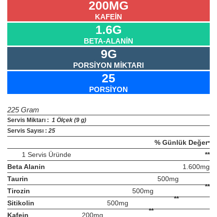
200MG
KAFEİN
1.6G
BETA-ALANİN
9G
PORSİYON MİKTARI
25
PORSİYON
225 Gram
Servis Miktarı :
1 Ölçek (9 g)
Servis Sayısı :
25
% Günlük Değer
*
1 Servis Üründe
**
Beta Alanin
1.600mg
Taurin
500mg
**
Tirozin
500mg
**
Sitikolin
500mg
**
Kafein
200mg