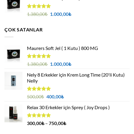
400,00₺.
5 üzerinden
Orijinal
Şu
1.380,00
₺
1.000,00
₺
4.95
oy
fiyat:
andaki
aldı
1.380,00₺.
fiyat:
ÇOK SATANLAR
1.000,00₺.
Maurers Soft Jel ( 1 Kutu ) 800 MG
5 üzerinden
Orijinal
Şu
1.380,00
₺
1.000,00
₺
4.95
oy
fiyat:
andaki
aldı
Nely 8 Erkekler için Krem Long Time (20'li Kutu)
1.380,00₺.
fiyat:
Nelly
1.000,00₺.
5 üzerinden
Orijinal
Şu
500,00
₺
400,00
₺
4.88
oy
fiyat:
andaki
aldı
Relax 30 Erkekler için Sprey ( Joy Drops )
500,00₺.
fiyat:
400,00₺.
5 üzerinden
Fiyat
300,00
₺
–
750,00
₺
4.94
oy
aralığı:
aldı