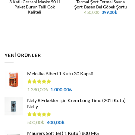
3 Katlı Cerrahi Maske 50 Li
Termal Şort-Termal Sauna
Paket Burun Telli Çok
Şort-Basen Bel Göbek Şortu
Kaliteli
Orijinal
Şu
450,00
₺
399,00
₺
fiyat:
andaki
450,00₺.
fiyat:
399,00₺.
.
YENI ÜRÜNLER
Meksika Biberi 1 Kutu 30 Kapsül
5 üzerinden
Orijinal
Şu
1.380,00
₺
1.000,00
₺
4.94
oy
fiyat:
andaki
aldı
Nely 8 Erkekler için Krem Long Time (20'li Kutu)
1.380,00₺.
fiyat:
Nelly
1.000,00₺.
5 üzerinden
Orijinal
Şu
500,00
₺
400,00
₺
4.88
oy
fiyat:
andaki
aldı
Maurers Soft Jel ( 1 Kutu ) 800 MG
500,00₺.
fiyat: