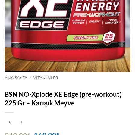
ANA SAYFA
/
VITAMINLER
BSN NO-Xplode XE Edge (pre-workout)
225 Gr – Karışık Meyve
₺
₺