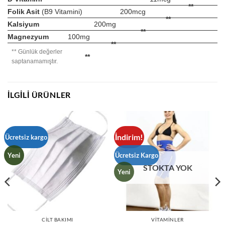
**
Folik Asit
(B9 Vitamini)
200mcg
**
Kalsiyum
200mg
**
Magnezyum
100mg
**
** Günlük değerler
**
saptanamamıştır.
İLGILI ÜRÜNLER
İndirim!
Ücretsiz kargo
Yeni
Ücretsiz Kargo
STOKTA YOK
Yeni
CILT BAKIMI
VITAMINLER