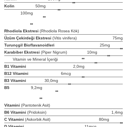
**
Kolin
50mg
**
100mg
**
**
Rhodiola Ekstresi
(Rhodiola Rosea Kök)
Üzüm Çekirdeği Ekstresi
(Vitis vinifera)
75mg
Turunçgil Bioflavanoidleri
25mg
**
Karabiber Ekstresi
(Piper Nigrum)
10mg
**
Vitamin ve Mineral İçeriği
**
**
B1 Vitamini
2,0mg
B12 Vitamini
6mcg
**
B3 Vitamini
30,0mg
**
B5
9,2mg
**
**
Vitamini
(Pantotenik Asit)
B6 Vitamini
(Pridoksin)
1,4mg
C Vitamini
(Askorbik Asit)
80mg
**
D Vitamini
11mcg