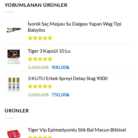
300,00₺
YORUMLANAN ÜRÜNLER
-
750,00₺
İyonik Saç Maşası Su Dalgası Yapan Wag Tipi
Babyliss
5 üzerinden
5.00
Tiger 3 Kapsül 10 Lu
oy
aldı
5 üzerinden
Orijinal
Şu
1.200,00
₺
900,00
₺
5.00
oy
fiyat:
andaki
aldı
3 KUTU Erkek Spreyi Delay Stag 9000
1.200,00₺.
fiyat:
900,00₺.
5 üzerinden
Orijinal
Şu
1.000,00
₺
750,00
₺
5.00
oy
fiyat:
andaki
aldı
1.000,00₺.
fiyat:
ÜRÜNLER
750,00₺.
Tiger Vip Epimedyumlu Stik Bal Macun Bitkisel