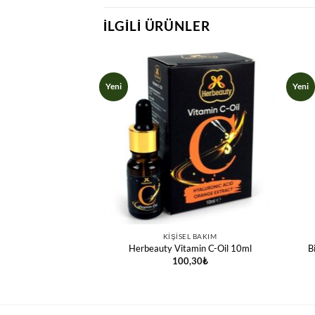
İLGILI ÜRÜNLER
Yeni
Yeni
EL BAKIM
KIŞISEL BAKIM
eyaz Kil 200 g
Herbeauty Vitamin C-Oil 10ml
B
,00
₺
100,30
₺