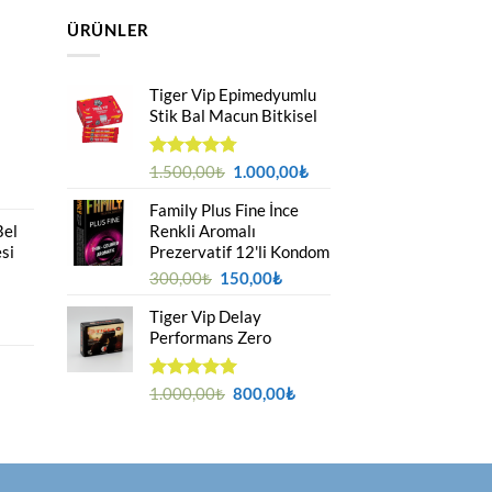
ÜRÜNLER
Tiger Vip Epimedyumlu
Stik Bal Macun Bitkisel
Orijinal
Şu
5
1.500,00
₺
1.000,00
₺
üzerinden
fiyat:
andaki
4.75
oy
Family Plus Fine İnce
1.500,00₺.
fiyat:
aldı
Bel
Renkli Aromalı
1.000,00₺.
si
Prezervatif 12'li Kondom
Orijinal
Şu
300,00
₺
150,00
₺
fiyat:
andaki
Tiger Vip Delay
300,00₺.
fiyat:
Performans Zero
150,00₺.
Orijinal
Şu
5 üzerinden
1.000,00
₺
800,00
₺
5.00
oy
fiyat:
andaki
aldı
1.000,00₺.
fiyat:
800,00₺.