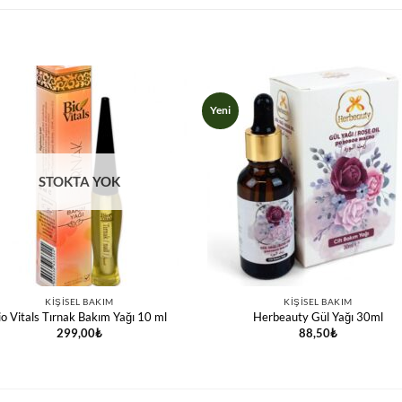
Yeni
STOKTA YOK
KIŞISEL BAKIM
KIŞISEL BAKIM
io Vitals Tırnak Bakım Yağı 10 ml
Herbeauty Gül Yağı 30ml
299,00
₺
88,50
₺