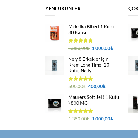
YENI ÜRÜNLER
ÇOK
Meksika Biberi 1 Kutu
30 Kapsül
Orijinal
Şu
5 üzerinden
1.380,00
₺
1.000,00
₺
4.94
oy
fiyat:
andaki
aldı
Nely 8 Erkekler için
1.380,00₺.
fiyat:
Krem Long Time (20'li
1.000,00₺.
Kutu) Nelly
Orijinal
Şu
5 üzerinden
500,00
₺
400,00
₺
4.88
oy
fiyat:
andaki
aldı
Maurers Soft Jel ( 1 Kutu
500,00₺.
fiyat:
) 800 MG
400,00₺.
Orijinal
Şu
5 üzerinden
1.380,00
₺
1.000,00
₺
4.95
oy
fiyat:
andaki
aldı
1.380,00₺.
fiyat:
1.000,00₺.