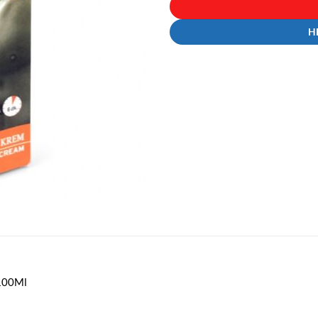
H
 100Ml