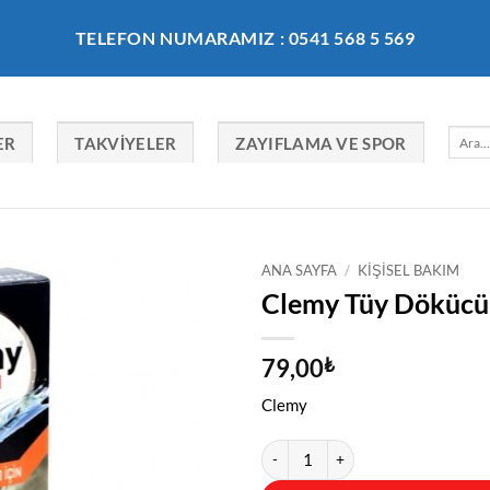
TELEFON NUMARAMIZ : 0541 568 5 569
Ara:
ER
TAKVIYELER
ZAYIFLAMA VE SPOR
ANA SAYFA
/
KIŞISEL BAKIM
Clemy Tüy Dökücü 
79,00
₺
Clemy
Clemy Tüy Dökücü Krem Erkek Sert 