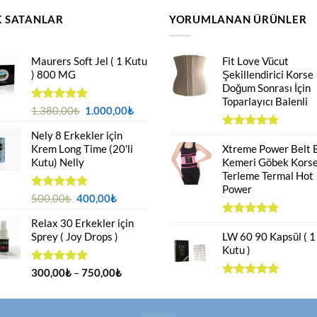
 SATANLAR
YORUMLANAN ÜRÜNLER
Maurers Soft Jel ( 1 Kutu
Fit Love Vücut
) 800 MG
Şekillendirici Korse
Doğum Sonrası İçin
Toparlayıcı Balenli
Orijinal
Şu
5 üzerinden
1.380,00
₺
1.000,00
₺
4.95
oy
fiyat:
andaki
aldı
Nely 8 Erkekler için
1.380,00₺.
fiyat:
5 üzerinden
Krem Long Time (20'li
5.00
Xtreme Power Belt 
oy
1.000,00₺.
aldı
Kutu) Nelly
Kemeri Göbek Korse
Terleme Termal Hot
Power
Orijinal
Şu
5 üzerinden
500,00
₺
400,00
₺
4.88
oy
fiyat:
andaki
aldı
Relax 30 Erkekler için
500,00₺.
fiyat:
5 üzerinden
Sprey ( Joy Drops )
5.00
LW 60 90 Kapsül ( 1
oy
400,00₺.
aldı
Kutu )
Fiyat
5 üzerinden
300,00
₺
–
750,00
₺
4.94
oy
aralığı:
5 üzerinden
aldı
5.00
oy
300,00₺
aldı
-