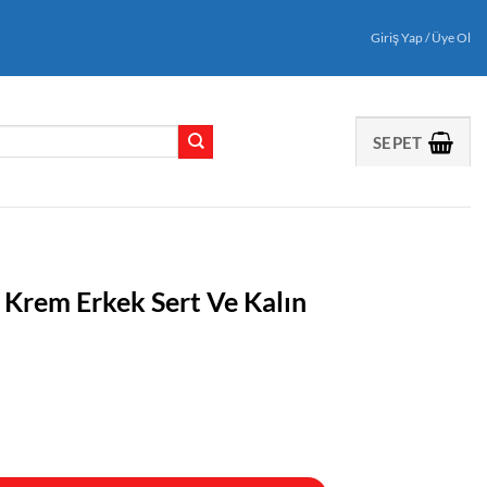
Giriş Yap / Üye Ol
SEPET
Krem Erkek Sert Ve Kalın
Ve Kalın adet