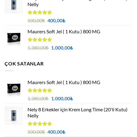
Nelly
1.000,00₺.
5 üzerinden
Orijinal
Şu
500,00
₺
400,00
₺
4.88
oy
fiyat:
andaki
aldı
Maurers Soft Jel ( 1 Kutu ) 800 MG
500,00₺.
fiyat:
400,00₺.
5 üzerinden
Orijinal
Şu
1.380,00
₺
1.000,00
₺
4.95
oy
fiyat:
andaki
aldı
1.380,00₺.
fiyat:
ÇOK SATANLAR
1.000,00₺.
Maurers Soft Jel ( 1 Kutu ) 800 MG
5 üzerinden
Orijinal
Şu
1.380,00
₺
1.000,00
₺
4.95
oy
fiyat:
andaki
aldı
Nely 8 Erkekler için Krem Long Time (20'li Kutu)
1.380,00₺.
fiyat:
Nelly
1.000,00₺.
5 üzerinden
Orijinal
Şu
500,00
₺
400,00
₺
4.88
oy