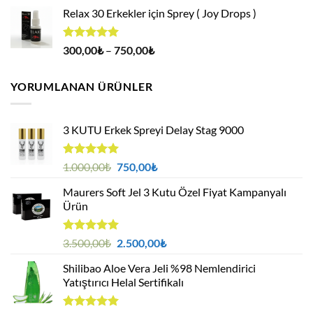
fiyat:
andaki
aldı
Relax 30 Erkekler için Sprey ( Joy Drops )
500,00₺.
fiyat:
400,00₺.
5 üzerinden
Fiyat
300,00
₺
–
750,00
₺
4.94
oy
aralığı:
aldı
300,00₺
YORUMLANAN ÜRÜNLER
-
750,00₺
3 KUTU Erkek Spreyi Delay Stag 9000
5 üzerinden
Orijinal
Şu
1.000,00
₺
750,00
₺
5.00
oy
fiyat:
andaki
aldı
Maurers Soft Jel 3 Kutu Özel Fiyat Kampanyalı
1.000,00₺.
fiyat:
Ürün
750,00₺.
5 üzerinden
Orijinal
Şu
3.500,00
₺
2.500,00
₺
5.00
oy
fiyat:
andaki
aldı
Shilibao Aloe Vera Jeli %98 Nemlendirici
3.500,00₺.
fiyat:
Yatıştırıcı Helal Sertifikalı
2.500,00₺.