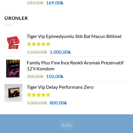
5 üzerinden
Orijinal
Şu
189,00
₺
169,00
₺
5.00
oy
fiyat:
andaki
aldı
189,00₺.
fiyat:
ÜRÜNLER
169,00₺.
Tiger Vip Epimedyumlu Stik Bal Macun Bitkisel
5
Orijinal
Şu
1.500,00
₺
1.000,00
₺
üzerinden
fiyat:
andaki
4.75
oy
Family Plus Fine İnce Renkli Aromalı Prezervatif
1.500,00₺.
fiyat:
aldı
12'li Kondom
1.000,00₺.
Orijinal
Şu
300,00
₺
150,00
₺
fiyat:
andaki
Tiger Vip Delay Performans Zero
300,00₺.
fiyat:
150,00₺.
5 üzerinden
Orijinal
Şu
1.000,00
₺
800,00
₺
5.00
oy
fiyat:
andaki
aldı
1.000,00₺.
fiyat:
800,00₺.
Bank
Transfer