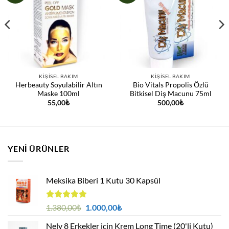
KIŞISEL BAKIM
KIŞISEL BAKIM
Herbeauty Soyulabilir Altın
Bio Vitals Propolis Özlü
Maske 100ml
Bitkisel Diş Macunu 75ml
55,00
₺
500,00
₺
YENI ÜRÜNLER
Meksika Biberi 1 Kutu 30 Kapsül
5 üzerinden
Orijinal
Şu
1.380,00
₺
1.000,00
₺
4.94
oy
fiyat:
andaki
aldı
Nely 8 Erkekler için Krem Long Time (20'li Kutu)
1.380,00₺.
fiyat: