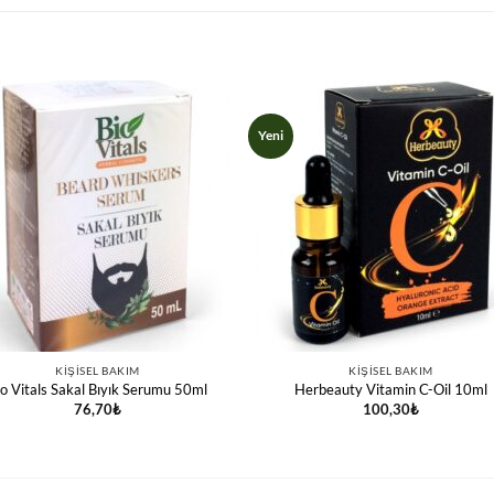
Yeni
KIŞISEL BAKIM
KIŞISEL BAKIM
io Vitals Sakal Bıyık Serumu 50ml
Herbeauty Vitamin C-Oil 10ml
76,70
₺
100,30
₺