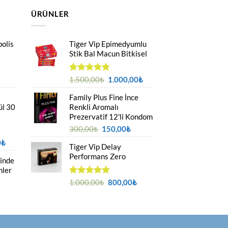
ÜRÜNLER
polis
Tiger Vip Epimedyumlu
Stik Bal Macun Bitkisel
Orijinal
Şu
5
1.500,00
₺
1.000,00
₺
üzerinden
ki
fiyat:
andaki
4.75
oy
Family Plus Fine İnce
:
1.500,00₺.
fiyat:
aldı
ül 30
Renkli Aromalı
0₺.
1.000,00₺.
Prezervatif 12'li Kondom
Orijinal
Şu
300,00
₺
150,00
₺
fiyat:
andaki
Şu
0
₺
Tiger Vip Delay
300,00₺.
fiyat:
andaki
Performans Zero
150,00₺.
linde
₺.
fiyat:
nler
1.000,00₺.
Orijinal
Şu
5 üzerinden
1.000,00
₺
800,00
₺
5.00
oy
fiyat:
andaki
u
aldı
1.000,00₺.
fiyat:
ndaki
800,00₺.
yat:
00,00₺.