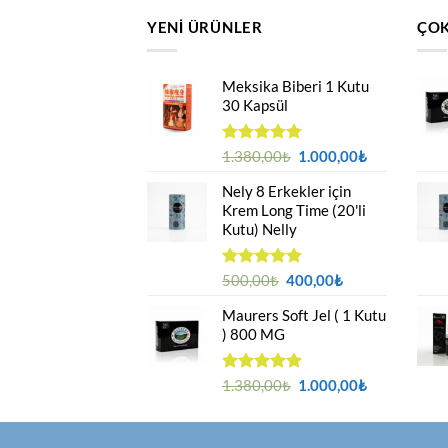
YENI ÜRÜNLER
ÇOK
Meksika Biberi 1 Kutu
30 Kapsül
Orijinal
Şu
5 üzerinden
1.380,00
₺
1.000,00
₺
4.94
oy
fiyat:
andaki
aldı
Nely 8 Erkekler için
1.380,00₺.
fiyat:
Krem Long Time (20'li
1.000,00₺.
Kutu) Nelly
Orijinal
Şu
5 üzerinden
500,00
₺
400,00
₺
4.88
oy
fiyat:
andaki
aldı
Maurers Soft Jel ( 1 Kutu
500,00₺.
fiyat:
) 800 MG
400,00₺.
Orijinal
Şu
5 üzerinden
1.380,00
₺
1.000,00
₺
4.95
oy
fiyat:
andaki
aldı
1.380,00₺.
fiyat:
1.000,00₺.