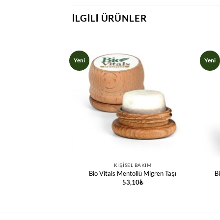
İLGILI ÜRÜNLER
Yeni
Yeni
EL BAKIM
KIŞISEL BAKIM
abilir Altın Maske
Bio Vitals Mentollü Migren Taşı
B
00ml
53,10
₺
,00
₺