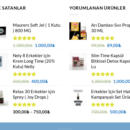
 SATANLAR
YORUMLANAN ÜRÜNLER
Maurers Soft Jel ( 1 Kutu
Arı Damlası Sıvı Pro
) 800 MG
30 ML
Orijinal
Şu
Orijinal
Şu
5 üzerinden
1.380,00
₺
1.000,00
₺
5 üzerinden
99,00
₺
89,00
₺
4.95
oy
5.00
oy
fiyat:
andaki
fiyat:
anda
aldı
aldı
Nely 8 Erkekler için
Slim Time Kapsül
1.380,00₺.
fiyat:
99,00₺.
fiyat
Krem Long Time (20'li
Bitkisel Detox Kaps
1.000,00₺.
89,0
Kutu) Nelly
Lu
Orijinal
Şu
Orijinal
5 üzerinden
500,00
₺
400,00
₺
5 üzerinden
1.380,00
₺
1.000,0
4.88
oy
5.00
oy
fiyat:
andaki
fiyat:
aldı
aldı
Relax 30 Erkekler için
Erkekler İçin Set Ha
500,00₺.
fiyat:
1.380,00
Sprey ( Joy Drops )
Kampanyalı Set Ürü
400,00₺.
Fiyat
Orijinal
Ş
5 üzerinden
300,00
₺
–
750,00
₺
5 üzerinden
700,00
₺
500,00
₺
4.94
oy
5.00
oy
aralığı:
fiyat:
a
aldı
aldı
300,00₺
700,00₺.
fi
-
5