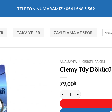
TELEFON NUMARAMIZ : 0541 568 5 569
Ara:
ER
TAKVIYELER
ZAYIFLAMA VE SPOR
ANA SAYFA
/
KIŞISEL BAKIM
Clemy Tüy Dökücü
79,00
₺
Clemy Tüy Dökücü Sprey Erkek Nor