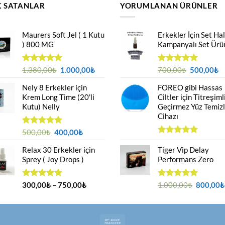
 SATANLAR
YORUMLANAN ÜRÜNLER
Maurers Soft Jel ( 1 Kutu
Erkekler İçin Set Ha
) 800 MG
Kampanyalı Set Ürü
Orijinal
Şu
Orijinal
Ş
5 üzerinden
1.380,00
₺
1.000,00
₺
5 üzerinden
700,00
₺
500,00
₺
4.95
oy
5.00
oy
fiyat:
andaki
fiyat:
a
aldı
aldı
Nely 8 Erkekler için
FOREO gibi Hassas
1.380,00₺.
fiyat:
700,00₺.
fi
Krem Long Time (20'li
Ciltler için Titreşiml
1.000,00₺.
5
Kutu) Nelly
Geçirmez Yüz Temiz
Cihazı
Orijinal
Şu
5 üzerinden
500,00
₺
400,00
₺
4.88
oy
fiyat:
andaki
5 üzerinden
aldı
Relax 30 Erkekler için
5.00
Tiger Vip Delay
oy
500,00₺.
fiyat:
aldı
Sprey ( Joy Drops )
Performans Zero
400,00₺.
Fiyat
Orijinal
5 üzerinden
300,00
₺
–
750,00
₺
5 üzerinden
1.000,00
₺
800,00
₺
4.94
oy
5.00
oy
aralığı:
fiyat:
aldı
aldı
300,00₺
1.000,00
-
Bank
750,00₺