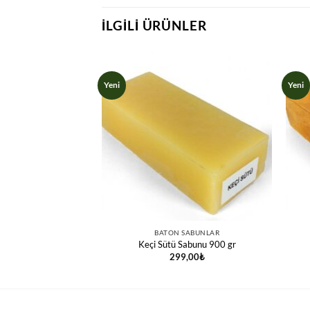
İLGILI ÜRÜNLER
Yeni
Yeni
SABUNLAR
BATON SABUNLAR
bunu 900 gr
Keçi Sütü Sabunu 900 gr
,60
₺
299,00
₺