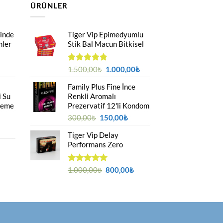
ÜRÜNLER
linde
Tiger Vip Epimedyumlu
nler
Stik Bal Macun Bitkisel
u
Orijinal
Şu
5
1.500,00
₺
1.000,00
₺
üzerinden
ndaki
fiyat:
andaki
4.75
oy
Family Plus Fine İnce
yat:
1.500,00₺.
fiyat:
aldı
i Su
Renkli Aromalı
00,00₺.
1.000,00₺.
leme
Prezervatif 12'li Kondom
Orijinal
Şu
300,00
₺
150,00
₺
fiyat:
andaki
Tiger Vip Delay
300,00₺.
fiyat:
Performans Zero
150,00₺.
Orijinal
Şu
5 üzerinden
1.000,00
₺
800,00
₺
5.00
oy
fiyat:
andaki
Şu
aldı
1.000,00₺.
fiyat:
andaki
800,00₺.
₺.
fiyat:
800,00₺.