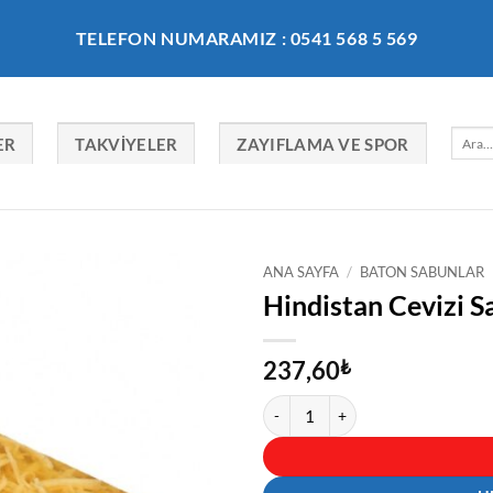
TELEFON NUMARAMIZ : 0541 568 5 569
Ara:
ER
TAKVIYELER
ZAYIFLAMA VE SPOR
ANA SAYFA
/
BATON SABUNLAR
Hindistan Cevizi S
237,60
₺
Hindistan Cevizi Sabunu 900 gr ade