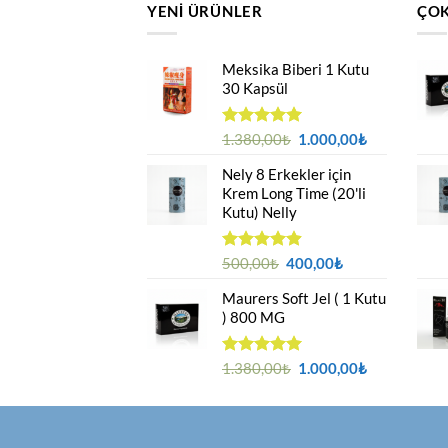
YENI ÜRÜNLER
ÇOK
Meksika Biberi 1 Kutu
30 Kapsül
Orijinal
Şu
5 üzerinden
1.380,00
₺
1.000,00
₺
4.94
oy
fiyat:
andaki
aldı
Nely 8 Erkekler için
1.380,00₺.
fiyat:
Krem Long Time (20'li
1.000,00₺.
Kutu) Nelly
Orijinal
Şu
5 üzerinden
500,00
₺
400,00
₺
4.88
oy
fiyat:
andaki
aldı
Maurers Soft Jel ( 1 Kutu
500,00₺.
fiyat:
) 800 MG
400,00₺.
Orijinal
Şu
5 üzerinden
1.380,00
₺
1.000,00
₺
4.95
oy
fiyat:
andaki
aldı
1.380,00₺.
fiyat:
1.000,00₺.