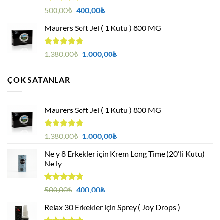
5 üzerinden
Orijinal
Şu
500,00
₺
400,00
₺
4.88
oy
fiyat:
andaki
aldı
Maurers Soft Jel ( 1 Kutu ) 800 MG
500,00₺.
fiyat:
400,00₺.
5 üzerinden
Orijinal
Şu
1.380,00
₺
1.000,00
₺
4.95
oy
fiyat:
andaki
aldı
1.380,00₺.
fiyat:
ÇOK SATANLAR
1.000,00₺.
Maurers Soft Jel ( 1 Kutu ) 800 MG
5 üzerinden
Orijinal
Şu
1.380,00
₺
1.000,00
₺
4.95
oy
fiyat:
andaki
aldı
Nely 8 Erkekler için Krem Long Time (20'li Kutu)
1.380,00₺.
fiyat:
Nelly
1.000,00₺.
5 üzerinden
Orijinal
Şu
500,00
₺
400,00
₺
4.88
oy
fiyat:
andaki
aldı
Relax 30 Erkekler için Sprey ( Joy Drops )
500,00₺.
fiyat:
400,00₺.