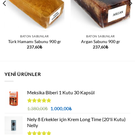
BATON SABUNLAR
BATON SABUNLAR
Türk Hamamı Sabunu 900 gr
Argan Sabunu 900 gr
237,60
₺
237,60
₺
YENI ÜRÜNLER
Meksika Biberi 1 Kutu 30 Kapsül
5 üzerinden
Orijinal
Şu
1.380,00
₺
1.000,00
₺
4.94
oy
fiyat:
andaki
aldı
Nely 8 Erkekler için Krem Long Time (20'li Kutu)
1.380,00₺.
fiyat:
Nelly
1.000,00₺.