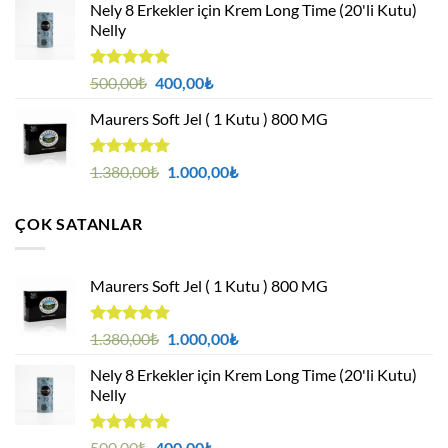
aldı
Nely 8 Erkekler için Krem Long Time (20'li Kutu)
1.380,00₺.
fiyat:
Nelly
1.000,00₺.
5 üzerinden
Orijinal
Şu
500,00
₺
400,00
₺
4.88
oy
fiyat:
andaki
aldı
Maurers Soft Jel ( 1 Kutu ) 800 MG
500,00₺.
fiyat:
400,00₺.
5 üzerinden
Orijinal
Şu
1.380,00
₺
1.000,00
₺
4.95
oy
fiyat:
andaki
aldı
1.380,00₺.
fiyat:
ÇOK SATANLAR
1.000,00₺.
Maurers Soft Jel ( 1 Kutu ) 800 MG
5 üzerinden
Orijinal
Şu
1.380,00
₺
1.000,00
₺
4.95
oy
fiyat:
andaki
aldı
Nely 8 Erkekler için Krem Long Time (20'li Kutu)
1.380,00₺.
fiyat:
Nelly
1.000,00₺.
5 üzerinden
Orijinal
Şu
500,00
₺
400,00
₺