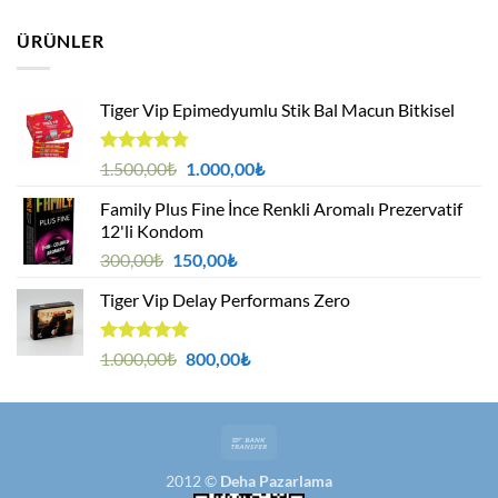
fiyat:
andaki
aldı
1.250,00₺.
fiyat:
ÜRÜNLER
1.000,00₺.
Tiger Vip Epimedyumlu Stik Bal Macun Bitkisel
5
Orijinal
Şu
1.500,00
₺
1.000,00
₺
üzerinden
fiyat:
andaki
4.75
oy
Family Plus Fine İnce Renkli Aromalı Prezervatif
1.500,00₺.
fiyat:
aldı
12'li Kondom
1.000,00₺.
Orijinal
Şu
300,00
₺
150,00
₺
fiyat:
andaki
Tiger Vip Delay Performans Zero
300,00₺.
fiyat:
150,00₺.
5 üzerinden
Orijinal
Şu
1.000,00
₺
800,00
₺
5.00
oy
fiyat:
andaki
aldı
1.000,00₺.
fiyat:
800,00₺.
Bank
Transfer
2012 ©
Deha Pazarlama