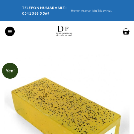
İçeriğe
TELEFON NUMARAMIZ :
atla
Hemen Aramak İçin Tıklayınız..
0541 568 5 569
Yeni