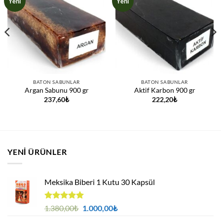
Yeni
Yeni
BATON SABUNLAR
BATON SABUNLAR
Argan Sabunu 900 gr
Aktif Karbon 900 gr
237,60
₺
222,20
₺
YENI ÜRÜNLER
Meksika Biberi 1 Kutu 30 Kapsül
5 üzerinden
Orijinal
Şu
1.380,00
₺
1.000,00
₺
4.94
oy
fiyat:
andaki