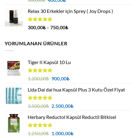
4.88
oy
fiyat:
andaki
aldı
Relax 30 Erkekler için Sprey ( Joy Drops )
500,00₺.
fiyat:
400,00₺.
5 üzerinden
Fiyat
300,00
₺
–
750,00
₺
4.94
oy
aralığı:
aldı
300,00₺
YORUMLANAN ÜRÜNLER
-
750,00₺
Tiger II Kapsül 10 Lu
5 üzerinden
Orijinal
Şu
1.200,00
₺
900,00
₺
5.00
oy
fiyat:
andaki
aldı
Lida Dai dai hua Kapsül Plus 3 Kutu Özel Fiyat
1.200,00₺.
fiyat:
900,00₺.
5 üzerinden
Orijinal
Şu
3.500,00
₺
2.500,00
₺
5.00
oy
fiyat:
andaki
aldı
Herbary Reductol Kapsül Reductil Bitkisel
3.500,00₺.
fiyat:
2.500,00₺.
5 üzerinden
Orijinal
Şu
1.250,00
₺
1.000,00
₺
5.00
oy