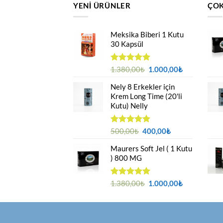
YENI ÜRÜNLER
ÇOK
Meksika Biberi 1 Kutu
30 Kapsül
Orijinal
Şu
5 üzerinden
1.380,00
₺
1.000,00
₺
4.94
oy
fiyat:
andaki
aldı
Nely 8 Erkekler için
1.380,00₺.
fiyat:
Krem Long Time (20'li
1.000,00₺.
Kutu) Nelly
Orijinal
Şu
5 üzerinden
500,00
₺
400,00
₺
4.88
oy
fiyat:
andaki
aldı
Maurers Soft Jel ( 1 Kutu
500,00₺.
fiyat:
) 800 MG
400,00₺.
Orijinal
Şu
5 üzerinden
1.380,00
₺
1.000,00
₺
4.95
oy
fiyat:
andaki
aldı
1.380,00₺.
fiyat:
1.000,00₺.