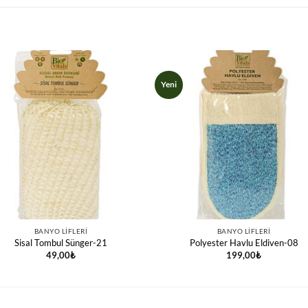
Yeni
BANYO LIFLERI
BANYO LIFLERI
Sisal Tombul Sünger-21
Polyester Havlu Eldiven-08
49,00
₺
199,00
₺