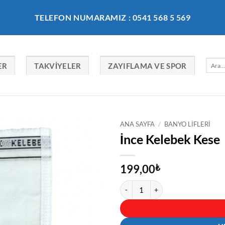
TELEFON NUMARAMIZ : 0541 568 5 569
Ara:
ER
TAKVIYELER
ZAYIFLAMA VE SPOR
ANA SAYFA
/
BANYO LIFLERI
İnce Kelebek Kese
199,00
₺
İnce Kelebek Kese adet