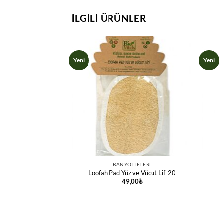
İLGILI ÜRÜNLER
Yeni
Yeni
 LIFLERI
BANYO LIFLERI
lebek Kese
Loofah Pad Yüz ve Vücut Lif-20
,00
₺
49,00
₺