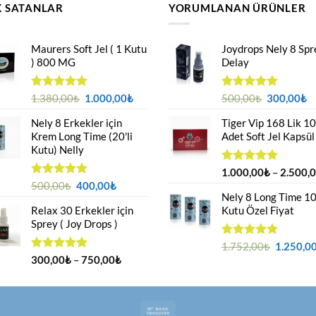
 SATANLAR
YORUMLANAN ÜRÜNLER
Maurers Soft Jel ( 1 Kutu
Joydrops Nely 8 Spr
) 800 MG
Delay
Orijinal
Şu
Orijinal
Ş
5 üzerinden
1.380,00
₺
1.000,00
₺
5 üzerinden
500,00
₺
300,00
₺
4.95
oy
5.00
oy
fiyat:
andaki
fiyat:
a
aldı
aldı
Nely 8 Erkekler için
Tiger Vip 168 Lik 10
1.380,00₺.
fiyat:
500,00₺.
fi
Krem Long Time (20'li
Adet Soft Jel Kapsül
1.000,00₺.
3
Kutu) Nelly
5 üzerinden
1.000,00
₺
–
2.500,
5.00
oy
Orijinal
Şu
5 üzerinden
500,00
₺
400,00
₺
aldı
4.88
oy
Nely 8 Long Time 1
fiyat:
andaki
aldı
Relax 30 Erkekler için
Kutu Özel Fiyat
500,00₺.
fiyat:
Sprey ( Joy Drops )
400,00₺.
Orijinal
5 üzerinden
1.752,00
₺
1.250,0
5.00
oy
Fiyat
fiyat:
5 üzerinden
300,00
₺
–
750,00
₺
aldı
4.94
oy
aralığı:
1.752,00
aldı
300,00₺
-
Bank
750,00₺