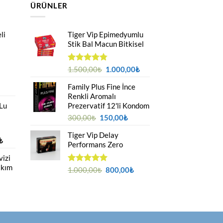
ÜRÜNLER
li
Tiger Vip Epimedyumlu
Stik Bal Macun Bitkisel
Orijinal
Şu
5
1.500,00
₺
1.000,00
₺
üzerinden
fiyat:
andaki
4.75
oy
Family Plus Fine İnce
u
1.500,00₺.
fiyat:
aldı
Renkli Aromalı
ndaki
1.000,00₺.
 Lu
Prezervatif 12'li Kondom
yat:
69,00₺.
Orijinal
Şu
300,00
₺
150,00
₺
fiyat:
andaki
Tiger Vip Delay
300,00₺.
fiyat:
Fiyat
₺
Performans Zero
150,00₺.
aralığı:
izi
850,00₺
ıkım
-
Orijinal
Şu
5 üzerinden
1.000,00
₺
800,00
₺
2.000,00₺
5.00
oy
fiyat:
andaki
aldı
1.000,00₺.
fiyat:
u
800,00₺.
ndaki
yat:
59,00₺.