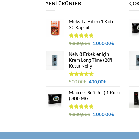
YENI ÜRÜNLER
ÇOK
Meksika Biberi 1 Kutu
30 Kapsül
Orijinal
Şu
5 üzerinden
1.380,00
₺
1.000,00
₺
4.94
oy
fiyat:
andaki
aldı
Nely 8 Erkekler için
1.380,00₺.
fiyat:
Krem Long Time (20'li
1.000,00₺.
Kutu) Nelly
Orijinal
Şu
5 üzerinden
500,00
₺
400,00
₺
4.88
oy
fiyat:
andaki
aldı
Maurers Soft Jel ( 1 Kutu
500,00₺.
fiyat:
) 800 MG
400,00₺.
Orijinal
Şu
5 üzerinden
1.380,00
₺
1.000,00
₺
4.95
oy
fiyat:
andaki
aldı
1.380,00₺.
fiyat:
1.000,00₺.