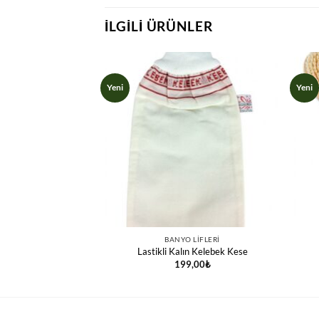
İLGILI ÜRÜNLER
Yeni
Yeni
 LIFLERI
BANYO LIFLERI
üz Süngeri-76
Lastikli Kalın Kelebek Kese
,00
₺
199,00
₺