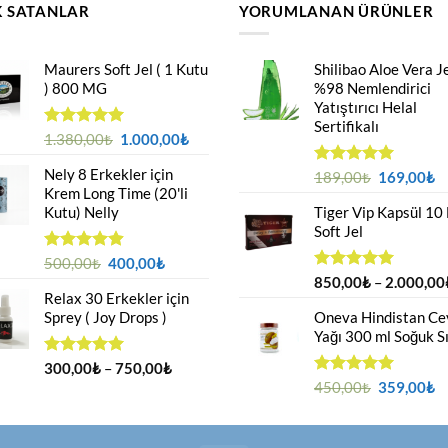
 SATANLAR
YORUMLANAN ÜRÜNLER
Maurers Soft Jel ( 1 Kutu
Shilibao Aloe Vera Je
) 800 MG
%98 Nemlendirici
Yatıştırıcı Helal
Sertifikalı
Orijinal
Şu
5 üzerinden
1.380,00
₺
1.000,00
₺
4.95
oy
fiyat:
andaki
aldı
Nely 8 Erkekler için
1.380,00₺.
fiyat:
Orijinal
Ş
5 üzerinden
189,00
₺
169,00
₺
Krem Long Time (20'li
5.00
oy
1.000,00₺.
fiyat:
a
aldı
Kutu) Nelly
Tiger Vip Kapsül 10
189,00₺.
fi
Soft Jel
1
Orijinal
Şu
5 üzerinden
500,00
₺
400,00
₺
4.88
oy
fiyat:
andaki
5 üzerinden
850,00
₺
–
2.000,00
aldı
Relax 30 Erkekler için
5.00
oy
500,00₺.
fiyat:
aldı
Sprey ( Joy Drops )
Oneva Hindistan Cev
400,00₺.
Yağı 300 ml Soğuk S
Fiyat
5 üzerinden
300,00
₺
–
750,00
₺
4.94
oy
aralığı:
Orijinal
Ş
5 üzerinden
450,00
₺
359,00
₺
aldı
5.00
oy
300,00₺
fiyat:
a
aldı
-
450,00₺.
fi
750,00₺
3