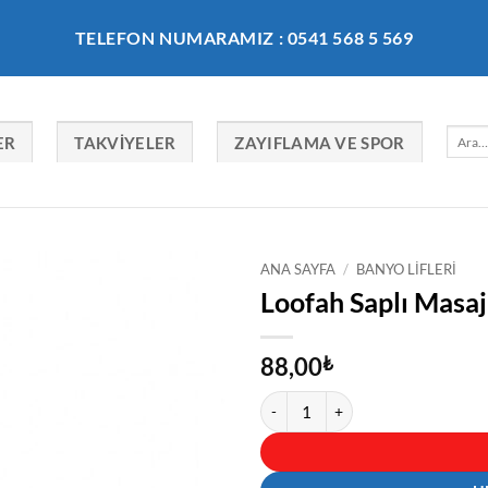
TELEFON NUMARAMIZ : 0541 568 5 569
Ara:
ER
TAKVIYELER
ZAYIFLAMA VE SPOR
ANA SAYFA
/
BANYO LIFLERI
Loofah Saplı Masaj
88,00
₺
Loofah Saplı Masaj Lif-06 adet