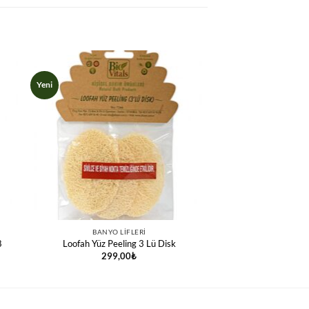
Yeni
BANYO LIFLERI
8
Loofah Yüz Peeling 3 Lü Disk
299,00
₺