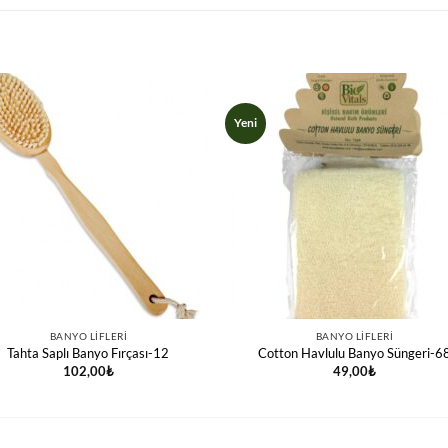
Yeni
BANYO LIFLERI
BANYO LIFLERI
Tahta Saplı Banyo Fırçası-12
Cotton Havlulu Banyo Süngeri-6
102,00
₺
49,00
₺