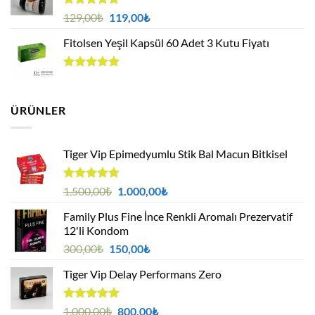
5 üzerinden
Orijinal
Şu
129,00
₺
119,00
₺
5.00
oy
fiyat:
andaki
aldı
Fitolsen Yeşil Kapsül 60 Adet 3 Kutu Fiyatı
129,00₺.
fiyat:
119,00₺.
5 üzerinden
5.00
oy
aldı
ÜRÜNLER
Tiger Vip Epimedyumlu Stik Bal Macun Bitkisel
5
Orijinal
Şu
1.500,00
₺
1.000,00
₺
üzerinden
fiyat:
andaki
4.75
oy
Family Plus Fine İnce Renkli Aromalı Prezervatif
1.500,00₺.
fiyat:
aldı
12'li Kondom
1.000,00₺.
Orijinal
Şu
300,00
₺
150,00
₺
fiyat:
andaki
Tiger Vip Delay Performans Zero
300,00₺.
fiyat:
150,00₺.
5 üzerinden
Orijinal
Şu
1.000,00
₺
800,00
₺