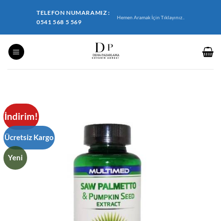
İçeriğe
TELEFON NUMARAMIZ :
atla
Hemen Aramak İçin Tıklayınız..
0541 568 5 569
İndirim!
Ücretsiz Kargo
Yeni