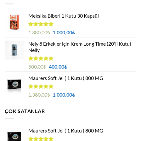
Meksika Biberi 1 Kutu 30 Kapsül
5 üzerinden
Orijinal
Şu
1.380,00
₺
1.000,00
₺
4.94
oy
fiyat:
andaki
aldı
Nely 8 Erkekler için Krem Long Time (20'li Kutu)
1.380,00₺.
fiyat:
Nelly
1.000,00₺.
5 üzerinden
Orijinal
Şu
500,00
₺
400,00
₺
4.88
oy
fiyat:
andaki
aldı
Maurers Soft Jel ( 1 Kutu ) 800 MG
500,00₺.
fiyat:
400,00₺.
5 üzerinden
Orijinal
Şu
1.380,00
₺
1.000,00
₺
4.95
oy
fiyat:
andaki
aldı
1.380,00₺.
fiyat:
ÇOK SATANLAR
1.000,00₺.
Maurers Soft Jel ( 1 Kutu ) 800 MG