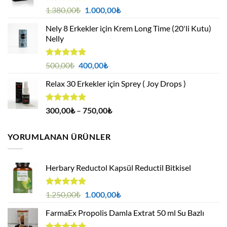
5 üzerinden
Orijinal
Şu
1.380,00
₺
1.000,00
₺
4.95
oy
fiyat:
andaki
aldı
Nely 8 Erkekler için Krem Long Time (20'li Kutu)
1.380,00₺.
fiyat:
Nelly
1.000,00₺.
5 üzerinden
Orijinal
Şu
500,00
₺
400,00
₺
4.88
oy
fiyat:
andaki
aldı
Relax 30 Erkekler için Sprey ( Joy Drops )
500,00₺.
fiyat:
400,00₺.
5 üzerinden
Fiyat
300,00
₺
–
750,00
₺
4.94
oy
aralığı:
aldı
300,00₺
YORUMLANAN ÜRÜNLER
-
750,00₺
Herbary Reductol Kapsül Reductil Bitkisel
5 üzerinden
Orijinal
Şu
1.250,00
₺
1.000,00
₺
5.00
oy
fiyat:
andaki
aldı
FarmaEx Propolis Damla Extrat 50 ml Su Bazlı
1.250,00₺.
fiyat:
1.000,00₺.