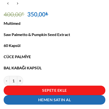
Orijinal
Şu
400,00
350,00
₺
₺
fiyat:
andaki
Multimed
400,00₺.
fiyat:
350,00₺.
Saw Palmetto & Pumpkin Seed Extract
60 Kapsül
CÜCE PALMİYE
BAL KABAĞI KAPSÜL
Multimed Cüce Palmiye Bal kabağı 60 Kapsül Saw Palmetto & Pumpki
SEPETE EKLE
HEMEN SATIN AL